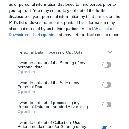
us or personal information disclosed to third parties prior to
lemezeket, filmeket és sorozatokat, idén
your opt-out. You may separately opt-out of the further
is megkértünk zenészeket, hogy gyűjtsék össze a
disclosure of your personal information by third parties on the
kedvenc dalaikat, albumaikat az évből. 2022 egyik
IAB’s list of downstream participants. This information may
legrosszabb zenei híre volt itthonról, hogy feloszlott
also be disclosed by us to third parties on the
IAB’s List of
a Qualitons, ezért akit tudtunk, legalább egy év
Downstream Participants
that may further disclose it to other
végi…
third parties.
Please note that this website/app uses one or more Google
Personal Data Processing Opt Outs
services and may gather and store information including but
not limited to your visit or usage behaviour. You may click to
I want to opt-out of the Sharing of my
personal data.
grant or deny consent to Google and its third-party tags to
Opted In
use your data for below specified purposes in below Google
consent section.
I want to opt-out of the Sale of my
Personal Data.
Opted In
I want to opt-out of processing my
Personal Data for Targeted Advertising.
Opted In
I want to opt-out of Collection, Use,
Retention, Sale, and/or Sharing of my