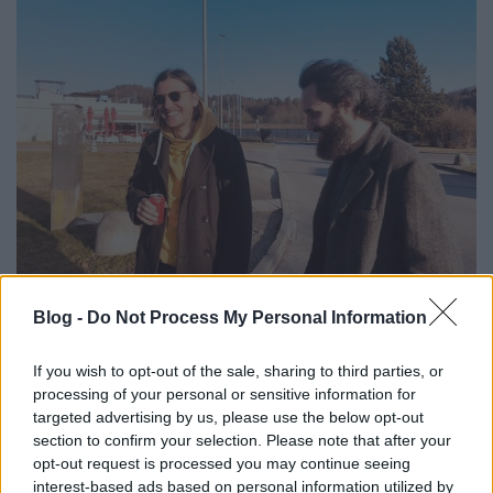
„A Jazzbois legyen világhírű,
Blog -
Do Not Process My Personal Information
követelem!” – Boros Levente, Hock
Ernő és Szőke Barna kedvenc 2022-es
If you wish to opt-out of the sale, sharing to third parties, or
zenéi
processing of your personal or sensitive information for
targeted advertising by us, please use the below opt-out
soostamas
•
2023. január 12.
section to confirm your selection. Please note that after your
opt-out request is processed you may continue seeing
interest-based ads based on personal information utilized by
Miután listába szedtük a legjobb külföldi és magyar