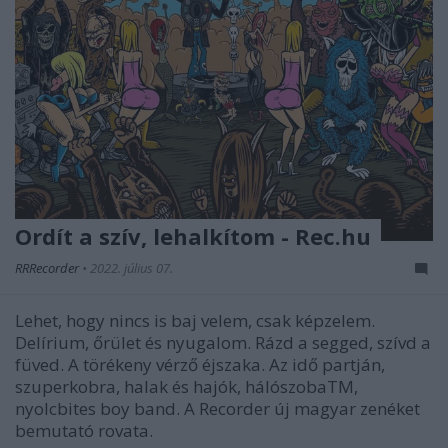
Ordít a szív, lehalkítom - Rec.hu
RRRecorder
•
2022. július 07.
Lehet, hogy nincs is baj velem, csak képzelem.
Delírium, őrület és nyugalom. Rázd a segged, szívd a
füved. A törékeny vérző éjszaka. Az idő partján,
szuperkobra, halak és hajók, hálószobaTM,
nyolcbites boy band. A Recorder új magyar zenéket
bemutató rovata.