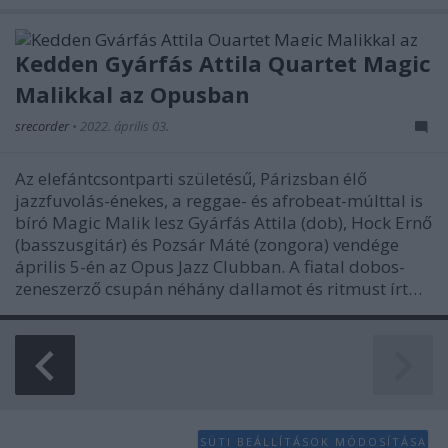
Kedden Gyárfás Attila Quartet Magic
Malikkal az Opusban
srecorder
•
2022. április 03.
Az elefántcsontparti születésű, Párizsban élő
jazzfuvolás-énekes, a reggae- és afrobeat-múlttal is
bíró Magic Malik lesz Gyárfás Attila (dob), Hock Ernő
(basszusgitár) és Pozsár Máté (zongora) vendége
április 5-én az Opus Jazz Clubban. A fiatal dobos-
zeneszerző csupán néhány dallamot és ritmust írt…
SÜTI BEÁLLÍTÁSOK MÓDOSÍTÁSA