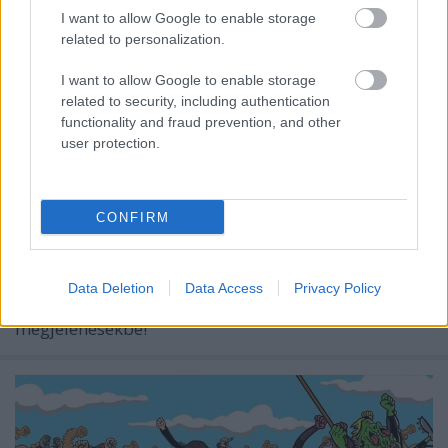
I want to allow Google to enable storage
related to personalization.
I want to allow Google to enable storage
related to security, including authentication
functionality and fraud prevention, and other
HAIL.DEMO #11 - A Magyar Független
user protection.
Lemezkiadók Szövetsége ajánlja
Recorder.hu
•
2022. július 24.
CONFIRM
A HAIL minirovatot indított a Recorder hasábjain,
hogy bemutassa a hazai független kiadókat és
Data Deletion
Data Access
Privacy Policy
kurrens anyagaikat. Ugorjatok bele a friss, független
megjelenésekbe!