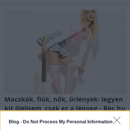
Macskák, fiúk, nők, űrlények: legyen
kit ölelnem, csak ez a lényeg - Rec.hu
RRRecorder
•
2026. augusztus 06.
Blog -
Do Not Process My Personal Information