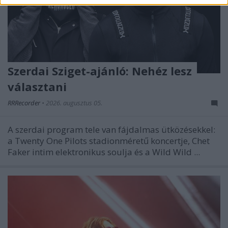
Szerdai Sziget-ajánló: Nehéz lesz
választani
RRRecorder
•
2026. augusztus 05.
A szerdai program tele van fájdalmas ütközésekkel:
a Twenty One Pilots stadionméretű koncertje, Chet
Faker intim elektronikus soulja és a Wild Wild ...