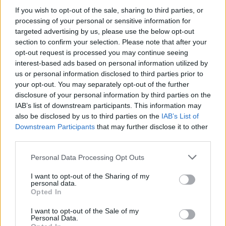
Azt mondtad, írjak rólad dalt - lehet, nem így
If you wish to opt-out of the sale, sharing to third parties, or
akartad. Felejtsd el a józanságot, nehéz és kötelez.
processing of your personal or sensitive information for
Sötét, városi lebujok intim világa. ...
targeted advertising by us, please use the below opt-out
section to confirm your selection. Please note that after your
opt-out request is processed you may continue seeing
interest-based ads based on personal information utilized by
us or personal information disclosed to third parties prior to
your opt-out. You may separately opt-out of the further
disclosure of your personal information by third parties on the
IAB’s list of downstream participants. This information may
also be disclosed by us to third parties on the
IAB’s List of
Downstream Participants
that may further disclose it to other
third parties.
Please note that this website/app uses one or more Google
Personal Data Processing Opt Outs
services and may gather and store information including but
not limited to your visit or usage behaviour. You may click to
I want to opt-out of the Sharing of my
personal data.
grant or deny consent to Google and its third-party tags to
Opted In
use your data for below specified purposes in below Google
Beskatulyázhatatlan hiánypótlás –
consent section.
I want to opt-out of the Sale of my
ilyen volt a Primus a Barba
Personal Data.