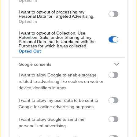
Opted In
Negrában
I want to opt-out of processing my
FRecorder
•
2026. augusztus 05.
Personal Data for Targeted Advertising.
Opted In
Kedden első hazai klubkoncertjét adta a '90-es évek
I want to opt-out of Collection, Use,
Retention, Sale, and/or Sharing of my
legendás, behatárolhatatlan zenekara, a Primus,
Personal Data that Is Unrelated with the
akik annak idején a sokat látott MTV-nézőket ...
Purposes for which it was collected.
Opted Out
Google consents
I want to allow Google to enable storage
related to advertising like cookies on web or
device identifiers in apps.
I want to allow my user data to be sent to
Google for online advertising purposes.
I want to allow Google to send me
personalized advertising.