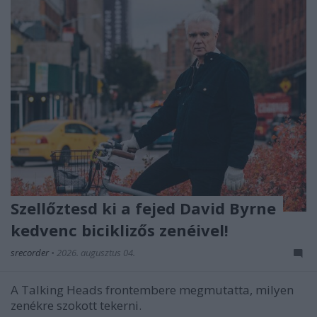
Szellőztesd ki a fejed David Byrne
kedvenc biciklizős zenéivel!
srecorder
•
2026. augusztus 04.
A Talking Heads frontembere megmutatta, milyen
zenékre szokott tekerni.