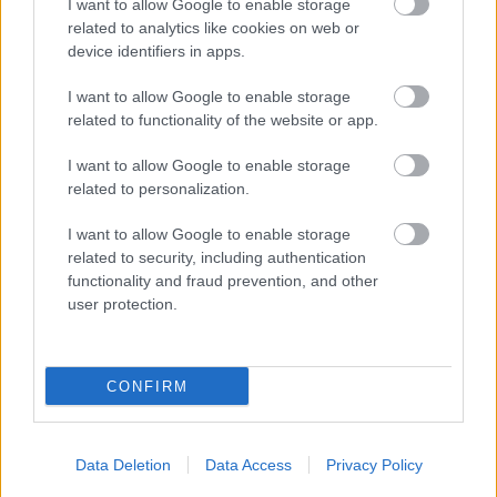
I want to allow Google to enable storage
related to analytics like cookies on web or
device identifiers in apps.
Belső átcsatornázás. Premex Solus:
Between Bridges (lemezkritika)
I want to allow Google to enable storage
related to functionality of the website or app.
RRRecorder
•
2026. augusztus 05.
I want to allow Google to enable storage
Sejtelmes hangulatú, misztikus-rituális drone - de
related to personalization.
úgy, hogy a megszokott, jól bevált elemeket
I want to allow Google to enable storage
kimozdítja. A Noise Sculptor - Hideg Roncs duó ...
related to security, including authentication
functionality and fraud prevention, and other
user protection.
CONFIRM
Data Deletion
Data Access
Privacy Policy