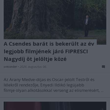
A Csendes barát is bekerült az év
legjobb filmjének járó FIPRESCI
Nagydíj öt jelöltje közé
srecorder
•
2026. augusztus 06.
Az Arany Medve-díjas és Oscar-jelölt
Testről és
lélekről
rendezője, Enyedi Ildikó legújabb
filmje olyan alkotásokkal verseng az elismerésért, ...