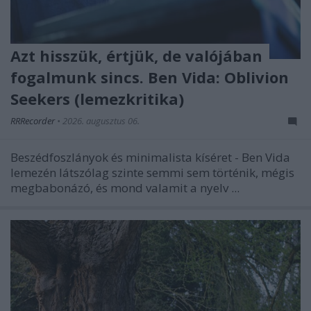
Azt hisszük, értjük, de valójában
fogalmunk sincs. Ben Vida: Oblivion
Seekers (lemezkritika)
RRRecorder
•
2026. augusztus 06.
Beszédfoszlányok és minimalista kíséret - Ben Vida
lemezén látszólag szinte semmi sem történik, mégis
megbabonázó, és mond valamit a nyelv ...