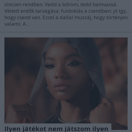
sincsen rendben. Vedd a bőröm, tedd hamvassá.
Védett erdők tarvágása; fuldoklás a csendben; jó így,
hogy csend van. Ezzel a dallal muszáj, hogy történjen
valami. A…
Ilyen játékot nem játszom ilyen