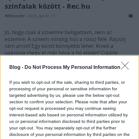
színfalak között - Rec.hu
RRRecorder
•
2025. április 17.
Jó, hogy csak a szívemre hallgattam, nem az
eszemre. A szívem mindig húz a rossz felé. Rajzolj
rám arcot! Egy kicsit könnyebb lehet. Kinek a
vagyona megy el már hóra a hó elején? Cigány
álmok, boszorkányos alkímia, érzelmes pulzálás. A
Recorder új magyar zenéket bemutató rovata.
Blog -
Do Not Process My Personal Information
If you wish to opt-out of the sale, sharing to third parties, or
processing of your personal or sensitive information for
targeted advertising by us, please use the below opt-out
section to confirm your selection. Please note that after your
opt-out request is processed you may continue seeing
interest-based ads based on personal information utilized by
us or personal information disclosed to third parties prior to
your opt-out. You may separately opt-out of the further
disclosure of your personal information by third parties on the