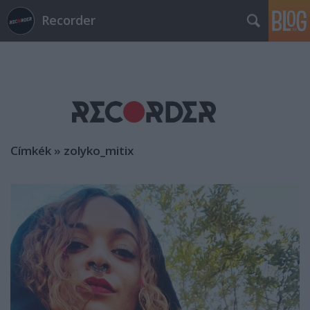
Recorder
Címkék
»
zolyko_mitix