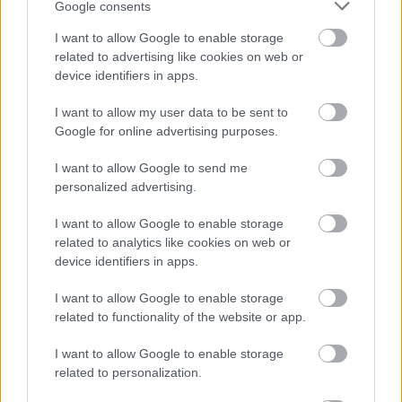
Google consents
I want to allow Google to enable storage
related to advertising like cookies on web or
device identifiers in apps.
I want to allow my user data to be sent to
Google for online advertising purposes.
I want to allow Google to send me
personalized advertising.
I want to allow Google to enable storage
related to analytics like cookies on web or
device identifiers in apps.
Könnyebb volna hazaérni, ha
elindulnék itthonról - Rec.hu
I want to allow Google to enable storage
related to functionality of the website or app.
RRRecorder
•
2024. október 03.
I want to allow Google to enable storage
related to personalization.
Korábban azt mondtam, hogy majd később, és az
most van. Ez nem kispályás fusimunka: a kozmikus