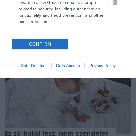
I want to allow Google to enable storage
élet otthona! Szerinted nincsen véletlen, szerintem
related to security, including authentication
csak az van. Pillekönnyűnek érezhetjük a létezést.
functionality and fraud prevention, and other
Elhittem, hogy szép lesz, hogyha lesz majd egy kis
user protection.
pénzem. A hegyeket jártam, de most elnyel ez a…
CONFIRM
Data Deletion
Data Access
Privacy Policy
Ez zajhalál lesz, nem csendélet -