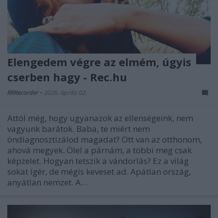
Elengedem végre az elmém, úgyis
cserben hagy - Rec.hu
RRRecorder
•
2026. április 02.
Attól még, hogy ugyanazok az ellenségeink, nem
vagyunk barátok. Baba, te miért nem
öndiagnosztizálod magadat? Ott van az otthonom,
ahová megyek. Ölel a párnám, a többi meg csak
képzelet. Hogyan tetszik a vándorlás? Ez a világ
sokat ígér, de mégis keveset ad. Apátlan ország,
anyátlan nemzet. A…