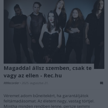
Magaddal állsz szemben, csak te
vagy az ellen - Rec.hu
RRRecorder
•
2025. augusztus 21.
Véremet adom bűneitekért, ha garantáljátok
feltámadásomat. Az életem nagy, vastag törtjel.
Mintha minden rendben lenne, persze semmi