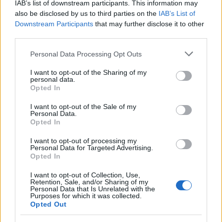
IAB’s list of downstream participants. This information may
also be disclosed by us to third parties on the
IAB’s List of
Downstream Participants
that may further disclose it to other
third parties.
Please note that this website/app uses one or more Google
Personal Data Processing Opt Outs
Csak szívogatok, tervet szövögetek,
services and may gather and store information including but
mint Júlia, lebegek fölöttetek -
not limited to your visit or usage behaviour. You may click to
I want to opt-out of the Sharing of my
personal data.
grant or deny consent to Google and its third-party tags to
Rec.hu
Opted In
use your data for below specified purposes in below Google
consent section.
RRRecorder
•
2025. január 16.
I want to opt-out of the Sale of my
Personal Data.
Opted In
Biliárddákók, sörök és észbontó pipik között talál
I want to opt-out of processing my
majd rám az éj. Hogyha öngyújtó lennék, a
Personal Data for Targeted Advertising.
farzsebedben elférnék. Feketepiacon vett engem
Opted In
anyám. Jó, ha itt vagy, de jobb, ha nem. Nem akarok
küzdeni folyton, ez nem fair. Még nagy a kabát, de
I want to opt-out of Collection, Use,
Retention, Sale, and/or Sharing of my
már növök bele. A szemek nem hazudnak; a kezdet
Personal Data that Is Unrelated with the
Purposes for which it was collected.
kezdete;…
Opted Out