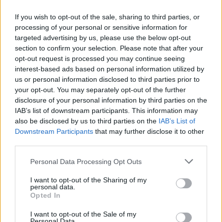
és James Blake a Szigetre
If you wish to opt-out of the sale, sharing to third parties, or
Gaines
•
2019. február 13.
processing of your personal or sensitive information for
targeted advertising by us, please use the below opt-out
Újabb névsorral bővült az idei Sziget fesztivál line-
section to confirm your selection. Please note that after your
upja, a korábban már bejelentett Ed Sheeran, Foo
opt-out request is processed you may continue seeing
Fighters, Florence + The Machine és Chvrches mellett
interest-based ads based on personal information utilized by
először érkezik hazánkba a stíluskeverő fehér
us or personal information disclosed to third parties prior to
rapper, visszatérnek a skót posztpunk-indierock
your opt-out. You may separately opt-out of the further
veteránok, valamint a szorongásos-melankolikus…
disclosure of your personal information by third parties on the
IAB’s list of downstream participants. This information may
also be disclosed by us to third parties on the
IAB’s List of
Downstream Participants
that may further disclose it to other
third parties.
Please note that this website/app uses one or more Google
Personal Data Processing Opt Outs
services and may gather and store information including but
not limited to your visit or usage behaviour. You may click to
I want to opt-out of the Sharing of my
personal data.
grant or deny consent to Google and its third-party tags to
Opted In
use your data for below specified purposes in below Google
consent section.
I want to opt-out of the Sale of my
Personal Data.