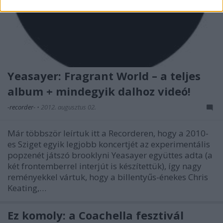
Yeasayer: Fragrant World – a teljes
album + mindegyik dalhoz videó!
-recorder-
•
2012. augusztus 02.
Már többször leírtuk itt a Recorderen, hogy a 2010-
es Sziget egyik legjobb koncertjét az experimentális
popzenét játszó brooklyni Yeasayer együttes adta (a
két frontemberrel interjút is készítettük), így nagy
reményekkel vártuk, hogy a billentyűs-énekes Chris
Keating,…
Ez komoly: a Coachella fesztivál