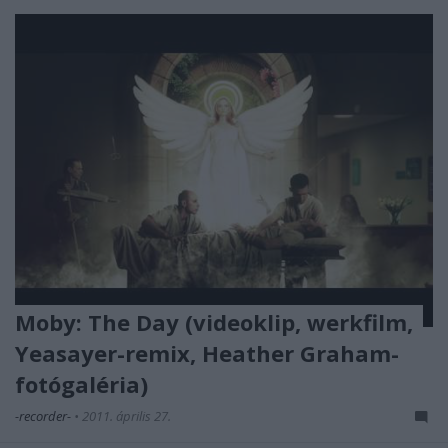
Moby: The Day (videoklip, werkfilm,
Yeasayer-remix, Heather Graham-
fotógaléria)
-recorder-
•
2011. április 27.