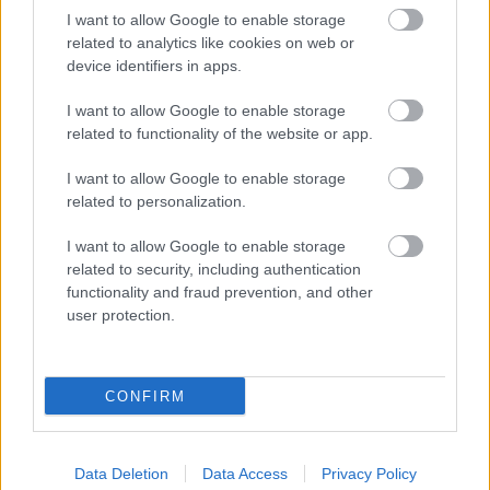
(X) Ma már nem gördeszkán, hanem longboardon
I want to allow Google to enable storage
suhannak a legfrissebb nemzedékek – de nem a
related to analytics like cookies on web or
destroy, hanem az enjoy szellemében, és nem is a
device identifiers in apps.
kaliforniai punk a zenéjük. Hanem akkor mi? A fixi
annyira kétezernyolc, ma már a longboard a sláger –
I want to allow Google to enable storage
mondhatnánk…
related to functionality of the website or app.
I want to allow Google to enable storage
related to personalization.
I want to allow Google to enable storage
related to security, including authentication
functionality and fraud prevention, and other
user protection.
CONFIRM
Data Deletion
Data Access
Privacy Policy