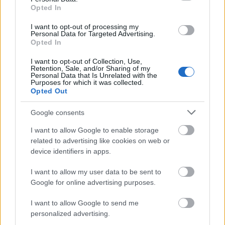
Opted In
I want to opt-out of processing my
Personal Data for Targeted Advertising.
Opted In
Biblikus dalokkal tér vissza a
I want to opt-out of Collection, Use,
Yeasayer
Retention, Sale, and/or Sharing of my
Personal Data that Is Unrelated with the
Purposes for which it was collected.
Frontrecorder
•
2016. január 08.
Opted Out
Google consents
Közel négy év szünet után, április elsején jelentkezik
új albummal a Yeasayer. Addig is, itt az első klipes
I want to allow Google to enable storage
dal a brooklyni experimentális indiepop zenekar
related to advertising like cookies on web or
az Amen & Goodbye című lemezéről.
device identifiers in apps.
Nem a megérkezés számít, hanem a
I want to allow my user data to be sent to
Google for online advertising purposes.
suhanás
I want to allow Google to send me
rerecorder
•
2012. október 22.
personalized advertising.