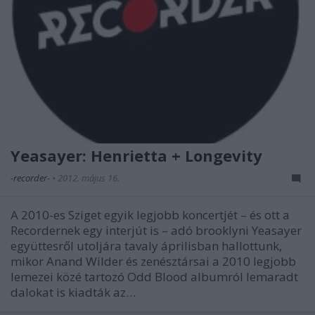
Yeasayer: Henrietta + Longevity
-recorder-
•
2012. május 16.
A 2010-es Sziget egyik legjobb koncertjét – és ott a
Recordernek egy interjút is – adó brooklyni Yeasayer
együttesről utoljára tavaly áprilisban hallottunk,
mikor Anand Wilder és zenésztársai a 2010 legjobb
lemezei közé tartozó Odd Blood albumról lemaradt
dalokat is kiadták az…