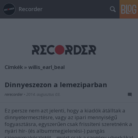
Recorder
Címkék
»
willis_earl_beal
Dinnyeszezon a lemeziparban
rerecorder
•
2014. augusztus 03.
Ez persze nem azt jelenti, hogy a kiadók átálltak a
dinnyetermesztésre, vagy az ipari mennyiségű
fogyasztásra, egyszerűen csak frissíteni szeretnénk a
nyári hír- (és albummegjelenési-) pangás
szinonimakészletét – miért csak a szegény uborkákat