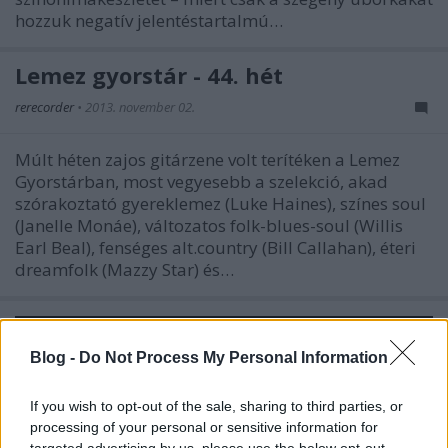
hozzuk negatív jelentéstartalmú…
Lemez gyorstár - 44. hét
rerecorder
•
2013. november 02.
Múlt héten zajos gitárzene volt terítéken a Lemez
Gyorstárban, most vegyesebb a szelekció, akad
szórakoztató gyereklemez (Luke Haines), színes soul
(Janelle Monáe), változatos folk-blues-soul (Willis
Earl Beal), fenséges alt.country (Bill Callahan), éteri
dreamfolk (Mazzy Star) és…
Blog -
Do Not Process My Personal Information
If you wish to opt-out of the sale, sharing to third parties, or
processing of your personal or sensitive information for
targeted advertising by us, please use the below opt-out