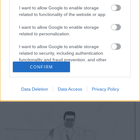
teljes album + koncert!
I want to allow Google to enable storage
related to functionality of the website or app.
-recorder-
•
2012. május 28.
I want to allow Google to enable storage
related to personalization.
A 2012 legesélyesebb befutóiról szóló
összeállításunk dalszerző-előadói részlegében fő
I want to allow Google to enable storage
helyen – rögtön a szelid Michael Kiwanuka után –
related to security, including authentication
említett őrült fekete soul-blues nótafa, a néha gitár,
functionality and fraud prevention, and other
néha magnó kíséretében, néha meg csak a capella
user protection.
CONFIRM
éneklő…
Data Deletion
Data Access
Privacy Policy