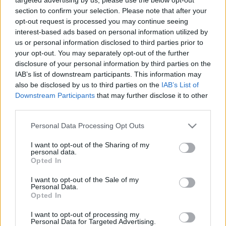
section to confirm your selection. Please note that after your
opt-out request is processed you may continue seeing
interest-based ads based on personal information utilized by
us or personal information disclosed to third parties prior to
your opt-out. You may separately opt-out of the further
disclosure of your personal information by third parties on the
IAB’s list of downstream participants. This information may
also be disclosed by us to third parties on the
IAB’s List of
Lélekbalzsamozó zene Willis Earl
Downstream Participants
that may further disclose it to other
Bealtől és Cat Powertől
third parties.
rerecorder
•
2013. augusztus 30.
Please note that this website/app uses one or more Google
Personal Data Processing Opt Outs
services and may gather and store information including but
not limited to your visit or usage behaviour. You may click to
I want to opt-out of the Sharing of my
Az amerikai soul-blues énekes-dalszerző, Willis Earl
personal data.
grant or deny consent to Google and its third-party tags to
Beal 2012-ben tűnt fel (már rögtön év elején, az
Opted In
use your data for below specified purposes in below Google
esélyes befutókat gyűjtő listákon), aztán nem sokkal
consent section.
később kiadott egy egyedi soullemezt (Acousmatic
I want to opt-out of the Sale of my
Personal Data.
Sorcery), majd úgy nézett ki, hogy kinyírta karrierjét,
Opted In
amikor egy…
I want to opt-out of processing my
Personal Data for Targeted Advertising.