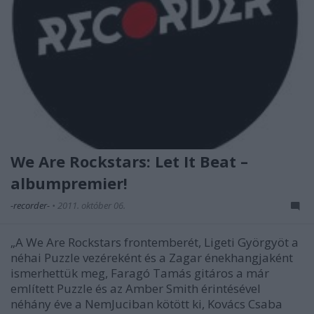
We Are Rockstars: Let It Beat –
albumpremier!
-recorder-
•
2011. október 06.
„A We Are Rockstars frontemberét, Ligeti Györgyöt a
néhai Puzzle vezéreként és a Zagar énekhangjaként
ismerhettük meg, Faragó Tamás gitáros a már
említett Puzzle és az Amber Smith érintésével
néhány éve a NemJuciban kötött ki, Kovács Csaba