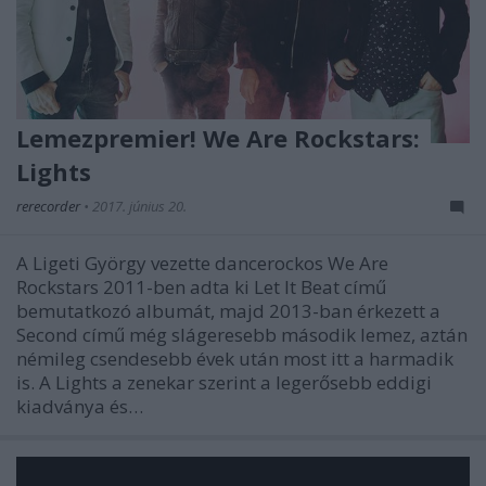
Lemezpremier! We Are Rockstars:
Lights
rerecorder
•
2017. június 20.
A Ligeti György vezette dancerockos We Are
Rockstars 2011-ben adta ki Let It Beat című
bemutatkozó albumát, majd 2013-ban érkezett a
Second című még slágeresebb második lemez, aztán
némileg csendesebb évek után most itt a harmadik
is. A Lights a zenekar szerint a legerősebb eddigi
kiadványa és…