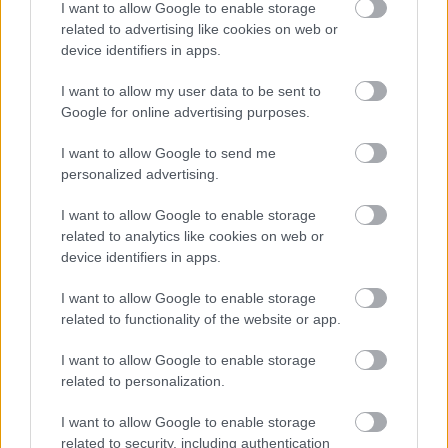
I want to allow Google to enable storage
related to advertising like cookies on web or
device identifiers in apps.
I want to allow my user data to be sent to
Google for online advertising purposes.
I want to allow Google to send me
personalized advertising.
I want to allow Google to enable storage
related to analytics like cookies on web or
Lemeztáska – Ligeti György (We Are
device identifiers in apps.
Rockstars)
I want to allow Google to enable storage
related to functionality of the website or app.
rerecorder
•
2013. május 30.
I want to allow Google to enable storage
Hajrázós indie-rocktól indult (a kaposvári Puzzle-
related to personalization.
ben), zenekarával szerencsét próbált Londonban is –
Alan McGee segítségével – most pedig a Žagar
I want to allow Google to enable storage
gitárosa és We Are Rockstars nevű zenekarát vezeti a
related to security, including authentication