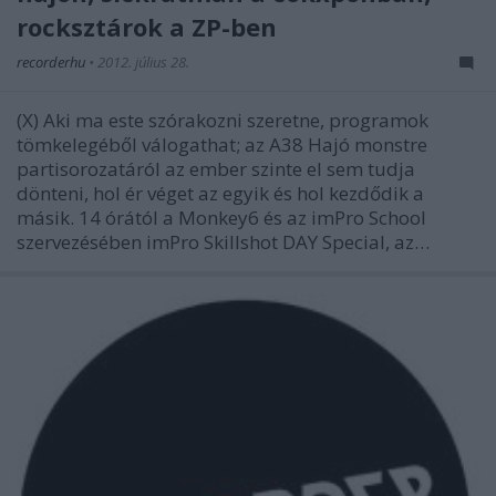
rocksztárok a ZP-ben
recorderhu
•
2012. július 28.
(X) Aki ma este szórakozni szeretne, programok
tömkelegéből válogathat; az A38 Hajó monstre
partisorozatáról az ember szinte el sem tudja
dönteni, hol ér véget az egyik és hol kezdődik a
másik. 14 órától a Monkey6 és az imPro School
szervezésében imPro Skillshot DAY Special, az…