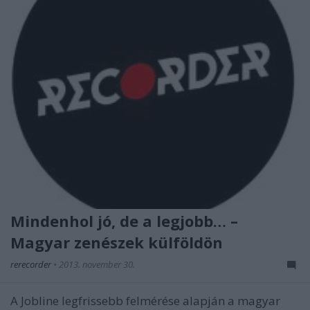
Mindenhol jó, de a legjobb… –
Magyar zenészek külföldön
rerecorder
•
2013. november 30.
A Jobline legfrissebb felmérése alapján a magyar