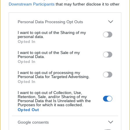
Downstream Participants
that may further disclose it to other
third parties.
Please note that this website/app uses one or more Google
Personal Data Processing Opt Outs
services and may gather and store information including but
We Are Rockstars: Second
not limited to your visit or usage behaviour. You may click to
I want to opt-out of the Sharing of my
personal data.
(albumpremier)
grant or deny consent to Google and its third-party tags to
Opted In
use your data for below specified purposes in below Google
rerecorder
•
2013. június 04.
consent section.
I want to opt-out of the Sale of my
Personal Data.
Opted In
Az egykori Puzzle-frontembere, a Lemeztáska
rovatunkban múlt héten szereplő Ligeti György által,
I want to opt-out of processing my
Personal Data for Targeted Advertising.
egykori Puzzle- és egyéb hazai indiezenekarok
Opted In
tagjaiból verbuvált, 2010-ben alakult We Are
Rockstars már 2011-es, Let It Beat című első
I want to opt-out of Collection, Use,
albumának premierjét is a Recorderen tartotta (ez
Retention, Sale, and/or Sharing of my
Personal Data that Is Unrelated with the
a…
Purposes for which it was collected.
Opted Out
Google consents