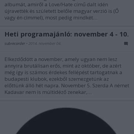
albumát, amiről a Love/Hate című dalt idén
újravették és született belőle magyar verzió is (Ő
vagy én címmel), most pedig mindkét…
Heti programajánló: november 4 - 10.
subrecorder
•
2014. november 04.
Elkezdődött a november, amely ugyan nem lesz
annyira brutálisan erős, mint az október, de azért
még így is számos érdekes fellépést tartogatnak a
budapesti klubok, ezekből szemezgetünk az
előttünk álló hét napra. November 5. Szerda A német
Kadavar nem is múltidéző zenekar,…