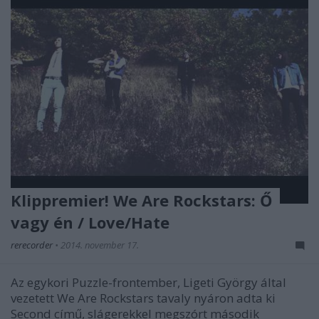
Klippremier! We Are Rockstars: Ő
vagy én / Love/Hate
rerecorder
•
2014. november 17.
Az egykori Puzzle-frontember, Ligeti György által
vezetett We Are Rockstars tavaly nyáron adta ki
Second című, slágerekkel megszórt második