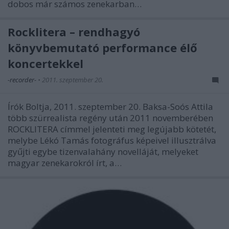
dobos már számos zenekarban…
Rocklitera – rendhagyó
könyvbemutató performance élő
koncertekkel
-recorder-
•
2011. szeptember 20.
Írók Boltja, 2011. szeptember 20. Baksa-Soós Attila
több szürrealista regény után 2011 novemberében
ROCKLITERA címmel jelenteti meg legújabb kötetét,
melybe Lékó Tamás fotográfus képeivel illusztrálva
gyűjti egybe tizenvalahány novelláját, melyeket
magyar zenekarokról írt, a…