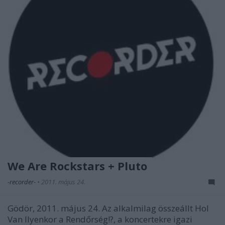
We Are Rockstars + Pluto
-recorder-
•
2011. május 24.
Gödör, 2011. május 24. Az alkalmilag összeállt Hol
Van Ilyenkor a Rendőrség!?, a koncertekre igazi