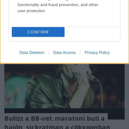
klasszikus képzettségű Ligeti György. Hamarosan
functionality and fraud prevention, and other
megjelenik (a 2011-es, most…
user protection.
CONFIRM
Data Deletion
Data Access
Privacy Policy
Bulizz a BB-vel: maratoni buli a
hajón, sickratman a cökxponban,