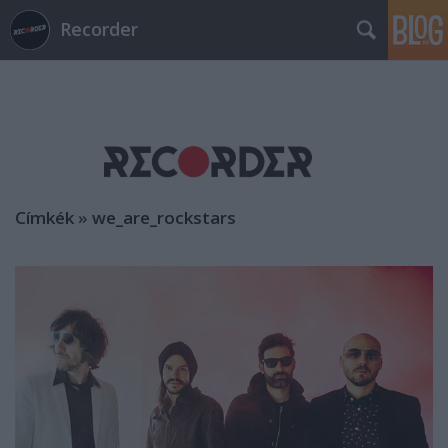
Recorder
Címkék
»
we_are_rockstars