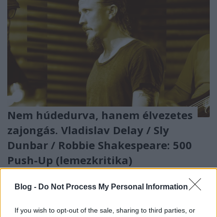
Nem húdedurva, hanem élvezetes
zajongás. Vladislav Delay / Sly
Dunbar / Robbie Shakespeare: 500
Push-Up (lemezkritika)
Gaines
•
2020. november 07.
Blog -
Do Not Process My Personal Information
Mi történik, amikor a dubos kísérleti elektronika
legendája közösködik a világ egyik legjobb
If you wish to opt-out of the sale, sharing to third parties, or