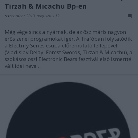
Tirzah & Micachu Bp-en
rerecorder
•
2013. augusztus 12.
Még vége sincs a nyárnak, de az ősz máris nagyon
erős zenei programokat ígér. A Trafóban folytatódik
a Electrify Series csupa előremutató fellépővel
(Vladislav Delay, Forest Swords, Tirzah & Micachu), a
szokásos őszi Electronic Beats fesztivál első ismertté
vált idei neve…