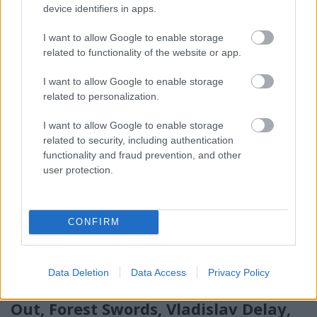
aktuális és izgalmas előadókat vonultat fel, rögtön
device identifiers in apps.
négyet. Élőben élvezhetjük Pamelia Kurstin
transzcendentális élményt nyújtó…
I want to allow Google to enable storage
related to functionality of the website or app.
I want to allow Google to enable storage
related to personalization.
I want to allow Google to enable storage
related to security, including authentication
functionality and fraud prevention, and other
user protection.
CONFIRM
Data Deletion
Data Access
Privacy Policy
Lelkesítő őszi programok: Washed
Out, Forest Swords, Vladislav Delay,