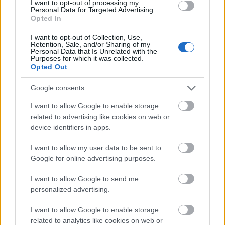
I want to opt-out of processing my
Personal Data for Targeted Advertising.
coffinshaker
•
2020. március 22.
Opted In
I want to opt-out of Collection, Use,
Vladislav Delay (fentebb) kapott kiemelt szerepet a
Retention, Sale, and/or Sharing of my
rovatban ezúttal, mellette pedig elkezdtük felfedezni
Personal Data that Is Unrelated with the
Purposes for which it was collected.
a tavaszi újdonságokat két kevésbé ismert, de annál
Opted Out
jobb megjelenéssel. Elektronikus tánczenei
rovatunk legújabb válogatása a Recorder
Google consents
magazin 80. lapszámából.
I want to allow Google to enable storage
related to advertising like cookies on web or
Nyerj páros belépőt az Electrify 2-re
device identifiers in apps.
(Vladislav Delay, Forest Swords,
I want to allow my user data to be sent to
Micachu) a Trafóba!
Google for online advertising purposes.
rerecorder
•
2013. szeptember 16.
I want to allow Google to send me
personalized advertising.
A tavasszal indult Trafó-eseménysorozat, az Electrify
idei második felvonása (mely szeptember 21-én,
I want to allow Google to enable storage
pontosan fél nyolckor kezdődik) ismét nagyon
related to analytics like cookies on web or