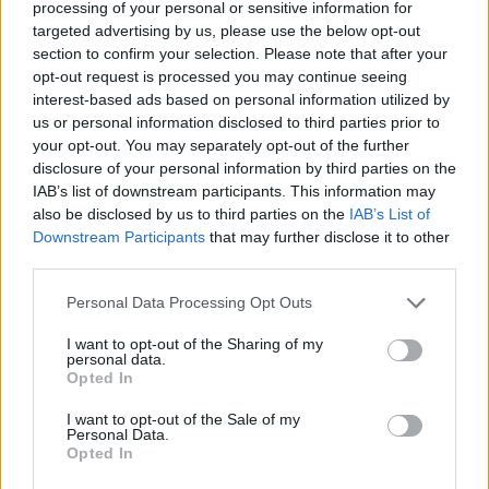
processing of your personal or sensitive information for
ritmusszekciójával? Egy zaklatott és zajos produkció,
targeted advertising by us, please use the below opt-out
amit simán élvezhetsz. Lemezkritika a Recorder
section to confirm your selection. Please note that after your
magazin 82. lapszámából.
opt-out request is processed you may continue seeing
interest-based ads based on personal information utilized by
us or personal information disclosed to third parties prior to
your opt-out. You may separately opt-out of the further
disclosure of your personal information by third parties on the
IAB’s list of downstream participants. This information may
also be disclosed by us to third parties on the
IAB’s List of
Downstream Participants
that may further disclose it to other
third parties.
Please note that this website/app uses one or more Google
Personal Data Processing Opt Outs
services and may gather and store information including but
not limited to your visit or usage behaviour. You may click to
I want to opt-out of the Sharing of my
personal data.
grant or deny consent to Google and its third-party tags to
Opted In
use your data for below specified purposes in below Google
consent section.
I want to opt-out of the Sale of my
Personal Data.
Elektronikus zenék - stílusok feletti
Opted In
kísérletezések.