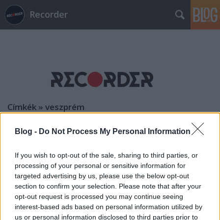
Recorder
Címkék
»
veszprém
Blog -
Do Not Process My Personal Information
Világzene, funky és jazz a
VeszprémFesten!
If you wish to opt-out of the sale, sharing to third parties, or
Frontrecorder
•
2014. július 13.
processing of your personal or sensitive information for
targeted advertising by us, please use the below opt-out
section to confirm your selection. Please note that after your
(X) Az idén második évtizedét kezdő VeszprémFest
opt-out request is processed you may continue seeing
számtalan hagyományt teremtett a hazai, nyári,
interest-based ads based on personal information utilized by
szabadtéri, kulturális fesztiválok történetében. Az
us or personal information disclosed to third parties prior to