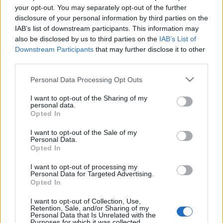
egyik ezek közül, hogy a világzene nem hiányozhat a
your opt-out. You may separately opt-out of the further
rendezvény mindig sokszínű programjából. A
disclosure of your personal information by third parties on the
fesztivál nyitónapján,…
IAB’s list of downstream participants. This information may
also be disclosed by us to third parties on the
IAB’s List of
Downstream Participants
that may further disclose it to other
Nyerjetek jegyeket a 30Y év végi
third parties.
koncertjeire!
Please note that this website/app uses one or more Google
Personal Data Processing Opt Outs
Recorder.hu
•
2010. december 24.
services and may gather and store information including but
not limited to your visit or usage behaviour. You may click to
I want to opt-out of the Sharing of my
personal data.
grant or deny consent to Google and its third-party tags to
A jövő héten az ország négy városában mutatja
Opted In
use your data for below specified purposes in below Google
be legújabb, a Recorder által a 2010-es év hazai
consent section.
legjobbjának választott, Városember című lemezét a
I want to opt-out of the Sale of my
Personal Data.
30Y. A zenekar karácsonyi ajándékként két-két
Opted In
belépőt ajánlott fel olvasóinknak a rapidturné
állomásaira.…
I want to opt-out of processing my
Personal Data for Targeted Advertising.
Opted In
30Y - Városember lemezbemutató
I want to opt-out of Collection, Use,
turné
Retention, Sale, and/or Sharing of my
Personal Data that Is Unrelated with the
Purposes for which it was collected.