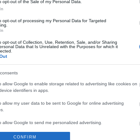
o opt-out of the Sale of my Personal Data.
In
ehetségkutató
bom
saiid
gege
open mic
6363
co lee
budapest open mic
to opt-out of processing my Personal Data for Targeted
ing.
komment
In
o opt-out of Collection, Use, Retention, Sale, and/or Sharing
ersonal Data that Is Unrelated with the Purposes for which it
lected.
Out
consents
o allow Google to enable storage related to advertising like cookies on
evice identifiers in apps.
o allow my user data to be sent to Google for online advertising
s.
to allow Google to send me personalized advertising.
CONFIRM
o allow Google to enable storage related to analytics like cookies on
BEL