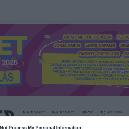
Mi a Recorder?
Hol a Recorder?
Előfizetés
Régi Recorderek
Not Process My Personal Information