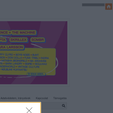
SÜTI BEÁLLÍTÁSOK MÓDOSÍTÁSA
Adatvédelem, irányelvek
Kapcsolat
Támogatás