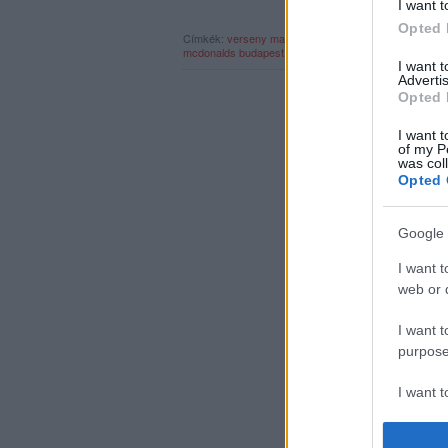
I want t
Opted 
Címkék:
verseny
magazin
mcdonalds
ganxsta zolee
t
mcdonalds budapest open mic hiphop talents
rec118
I want 
Advertis
Opted 
I want t
of my P
was col
Opted 
Google 
I want t
web or d
I want t
purpose
I want 
I want t