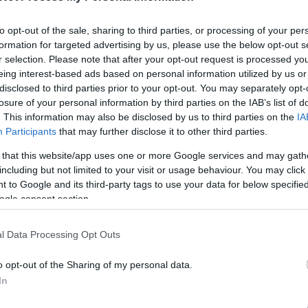
ar
Interjú
Lemezkritika
Filmkritika
Kultsarok
Lemeztásk
to opt-out of the sale, sharing to third parties, or processing of your per
formation for targeted advertising by us, please use the below opt-out s
r selection. Please note that after your opt-out request is processed y
SZIG
RDER PODCASTJAI ITT!
FRISS MAGYAR ZENÉK HETENTE!
eing interest-based ads based on personal information utilized by us or
 LEGJOBB HAZAI LEMEZEK.
HÁTTÉRBEN IS KÖZÉPPONTBAN.
disclosed to third parties prior to your opt-out. You may separately opt-
 LEGJOBB SOROZATOK.
2005: EZ MENT HÚSZ ÉVE.
losure of your personal information by third parties on the IAB’s list of
. This information may also be disclosed by us to third parties on the
IA
Participants
that may further disclose it to other third parties.
UTATÓK SZABÁLYAIT A MCDONALD'S
 that this website/app uses one or more Google services and may gath
including but not limited to your visit or usage behaviour. You may click 
PHOP TALENTS
 to Google and its third-party tags to use your data for below specifi
ogle consent section.
átható a McDonald's Budapest Open Mic HipHop Talents harmadik
ét év élő alkalmaitól eltérően az online térben játszódik egy
l Data Processing Opt Outs
film-sorozattá alakulva. A 200 óra forgatáson, 260 jelentkezőn,
zerre zajlik játék,…
o opt-out of the Sharing of my personal data.
SZE
In
TOVÁBB →