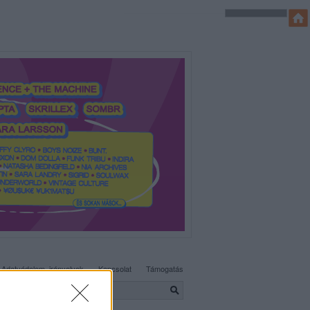
SÜTI BEÁLLÍTÁSOK MÓDOSÍTÁSA
Adatvédelem, irányelvek
Kapcsolat
Támogatás