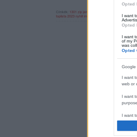
Opted 
Címkék:
1301
zip
jambus
vargas
holdudvar
márkos al
I want 
toplista 2023
nyhill
imrei ariel
garami sámuel
Advertis
Opted 
I want t
of my P
was col
Opted 
Google 
I want t
web or d
I want t
purpose
I want 
I want t
web or d