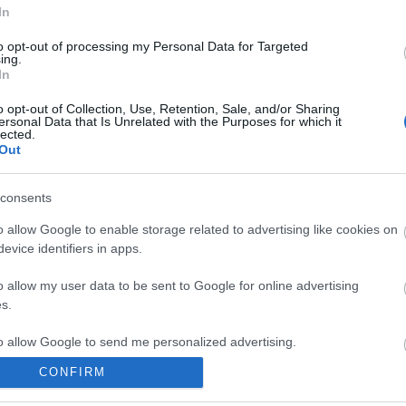
In
bert
déé
majré
signo
layerson
peety
sippor
zenész toplista
efkilenc
zenész
to opt-out of processing my Personal Data for Targeted
ing.
In
komment
o opt-out of Collection, Use, Retention, Sale, and/or Sharing
ersonal Data that Is Unrelated with the Purposes for which it
lected.
Out
consents
o allow Google to enable storage related to advertising like cookies on
evice identifiers in apps.
o allow my user data to be sent to Google for online advertising
s.
to allow Google to send me personalized advertising.
CONFIRM
o allow Google to enable storage related to analytics like cookies on
BEL
evice identifiers in apps.