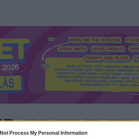
Mi a Recorder?
Hol a Recorder?
Előfizetés
Régi Recorderek
Not Process My Personal Information