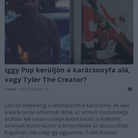
Iggy Pop kerüljön a karácsonyfa alá,
vagy Tyler The Creator?
Gaines
•
2018. október 25.
Lassan feldereng a látóhatáron a karácsony, és vele
a karácsonyi albumok réme, az elmúlt huszonnégy
órában két olyan ünnepi kedvcsináló is érkezett,
amelyek külön-külön is kimerítenék az abszurditás
fogalmát, hát még így egyszerre. Több frontos