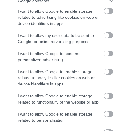
Google consents
dőlt el a nyárslágere-verseny. A jelölteket vizsgáljuk,
milyen…
I want to allow Google to enable storage
related to advertising like cookies on web or
device identifiers in apps.
I want to allow my user data to be sent to
Google for online advertising purposes.
I want to allow Google to send me
personalized advertising.
I want to allow Google to enable storage
related to analytics like cookies on web or
device identifiers in apps.
I want to allow Google to enable storage
related to functionality of the website or app.
Ez tényleg egy album - Kapitány
I want to allow Google to enable storage
Máté ajánlja Tyler, The Creator új
related to personalization.
lemezét