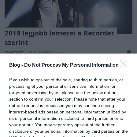
2019 legjobb lemezei a Recorder
szerint
RRRecorder
•
2019. december 22.
Blog -
Do Not Process My Personal Information
Nemrég megmutattuk, mik voltak idén a kedvenc
magyar lemezeink, most pedig eljött az ideje annak
If you wish to opt-out of the sale, sharing to third parties, or
az évösszegző listának, amin nem csak magyar
processing of your personal or sensitive information for
lemezek szerepelnek. Az összesített szerkesztőségi
targeted advertising by us, please use the below opt-out
lista mellett a Recorder munkatársai ajánlanak még
section to confirm your selection. Please note that after your
egy-egy albumot, amit nagyon szerettek, aztán
opt-out request is processed you may continue seeing
pedig még…
interest-based ads based on personal information utilized by
us or personal information disclosed to third parties prior to
your opt-out. You may separately opt-out of the further
disclosure of your personal information by third parties on the