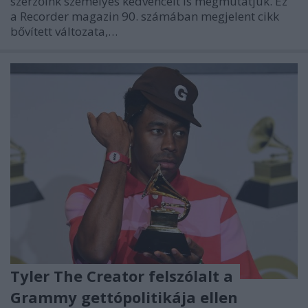
szerzőink személyes kedvenceit is megmutatjuk. Ez
a Recorder magazin 90. számában megjelent cikk
bővített változata,…
Tyler The Creator felszólalt a
Grammy gettópolitikája ellen