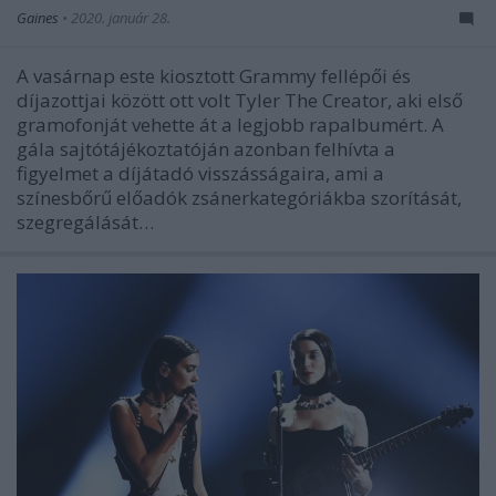
Gaines
•
2020. január 28.
A vasárnap este kiosztott Grammy fellépői és
díjazottjai között ott volt Tyler The Creator, aki első
gramofonját vehette át a legjobb rapalbumért. A
gála sajtótájékoztatóján azonban felhívta a
figyelmet a díjátadó visszásságaira, ami a
színesbőrű előadók zsánerkategóriákba szorítását,
szegregálását…