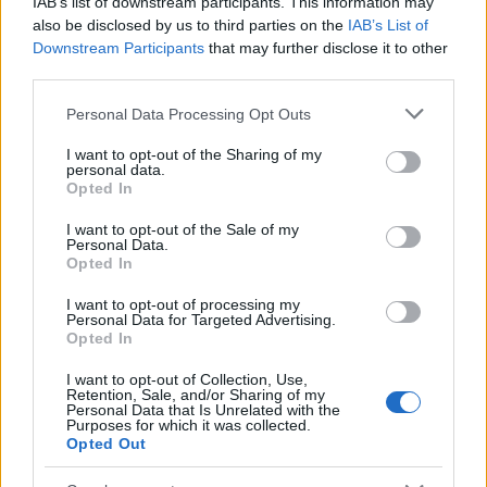
IAB’s list of downstream participants. This information may
also be disclosed by us to third parties on the
IAB’s List of
Downstream Participants
that may further disclose it to other
third parties.
Please note that this website/app uses one or more Google
Personal Data Processing Opt Outs
services and may gather and store information including but
not limited to your visit or usage behaviour. You may click to
I want to opt-out of the Sharing of my
personal data.
grant or deny consent to Google and its third-party tags to
Opted In
use your data for below specified purposes in below Google
consent section.
I want to opt-out of the Sale of my
Personal Data.
Opted In
Mi lesz idén a nyár slágere?
I want to opt-out of processing my
Recorder.hu
•
2019. július 24.
Personal Data for Targeted Advertising.
Opted In
A nyár slágere mindig egy zenei időkapszula.
I want to opt-out of Collection, Use,
Retention, Sale, and/or Sharing of my
Emlékszel arra a nyárra, amikor minden pohár sör
Personal Data that Is Unrelated with the
vásárlásánál a Mambo No. 5-ot kellett hallgatnod a
Purposes for which it was collected.
Opted Out
pultnál? Vagy amikor a Gangnam Style ment
folyamatosan a kisboltban? Idén nyáron még nem