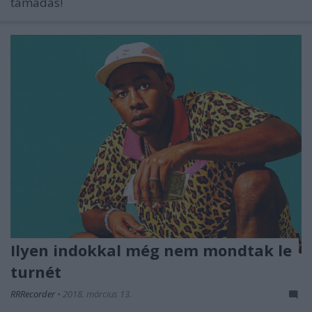
támadás!
Ilyen indokkal még nem mondtak le
turnét
RRRecorder
•
2018. március 13.