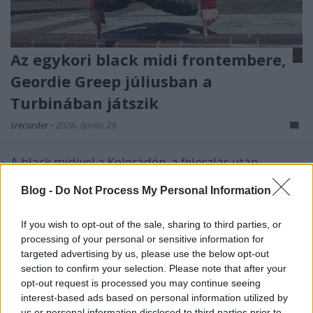
Az egykori black midi frontembere,
Geordie Greep júliusban a
Turbinában játszik
srecorder
•
2026. április 29.
A black midivel a Kolorádón, a feloszlás után
szólóban az Isolation Festivalon játszott, július 7-én
Blog -
Do Not Process My Personal Information
pedig a Turbinában lép fel bravúros első lemezével
Geordie Greep.
If you wish to opt-out of the sale, sharing to third parties, or
processing of your personal or sensitive information for
targeted advertising by us, please use the below opt-out
section to confirm your selection. Please note that after your
opt-out request is processed you may continue seeing
interest-based ads based on personal information utilized by
us or personal information disclosed to third parties prior to