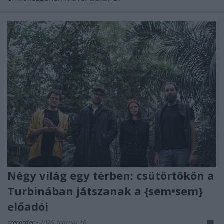
Négy világ egy térben: csütörtökön a
Turbinában játszanak a {sem•sem}
előadói
srecorder
•
2026. február 16.