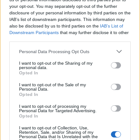
your opt-out. You may separately opt-out of the further
disclosure of your personal information by third parties on the
IAB’s list of downstream participants. This information may
also be disclosed by us to third parties on the
IAB’s List of
Downstream Participants
that may further disclose it to other
third parties.
Please note that this website/app uses one or more Google
Personal Data Processing Opt Outs
services and may gather and store information including but
Az Arzenál és a Turbina is kint lesz a
not limited to your visit or usage behaviour. You may click to
I want to opt-out of the Sharing of my
personal data.
grant or deny consent to Google and its third-party tags to
Szigeten
Opted In
use your data for below specified purposes in below Google
consent section.
srecorder
•
2026. április 21.
I want to opt-out of the Sale of my
Personal Data.
Opted In
A fesztivál elektronikus zenei háromszöge, a Delta
District egyik csúcsán, az idén Der Klub néven
I want to opt-out of processing my
Personal Data for Targeted Advertising.
jelentkező helyszínen a hazai techno szcéna népszerű
Opted In
találkozóhelye, az Arzenál, valamint a nemrég
újranyitott Turbina csapata formálja az
I want to opt-out of Collection, Use,
Retention, Sale, and/or Sharing of my
underground elektronika egyedi klubélményét.
Personal Data that Is Unrelated with the