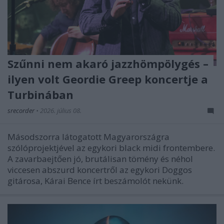
Szűnni nem akaró jazzhömpölygés –
ilyen volt Geordie Greep koncertje a
Turbinában
srecorder
•
2026. július 08.
Másodszorra látogatott Magyarországra
szólóprojektjével az egykori black midi frontembere.
A zavarbaejtően jó, brutálisan tömény és néhol
viccesen abszurd koncertről az egykori Doggos
gitárosa, Kárai Bence írt beszámolót nekünk.