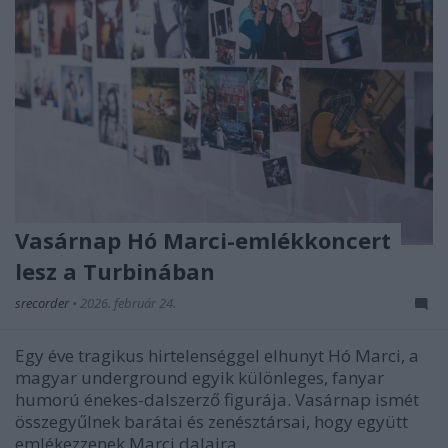
Vasárnap Hó Marci-emlékkoncert
lesz a Turbinában
srecorder
•
2026. február 24.
Egy éve tragikus hirtelenséggel elhunyt Hó Marci, a
magyar underground egyik különleges, fanyar
humorú énekes-dalszerző figurája. Vasárnap ismét
összegyűlnek barátai és zenésztársai, hogy együtt
emlékezzenek Marci dalaira.