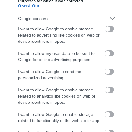
Purposes for which it was collected.
Opted Out
Google consents
I want to allow Google to enable storage
related to advertising like cookies on web or
device identifiers in apps.
I want to allow my user data to be sent to
Google for online advertising purposes.
I want to allow Google to send me
personalized advertising.
I want to allow Google to enable storage
related to analytics like cookies on web or
Novemberben a Turbinában játszik a
device identifiers in apps.
kultikus posztpunk zenekar, a
I want to allow Google to enable storage
Chameleons
related to functionality of the website or app.
srecorder
•
2026. április 10.