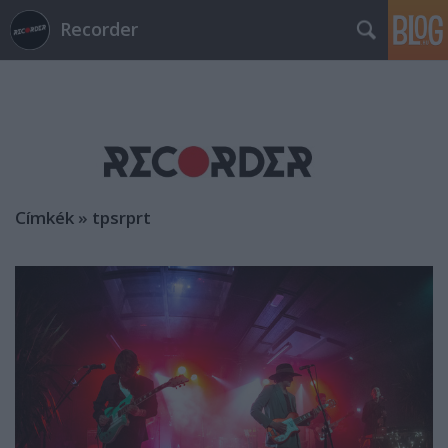
Recorder
Címkék
»
tpsrprt