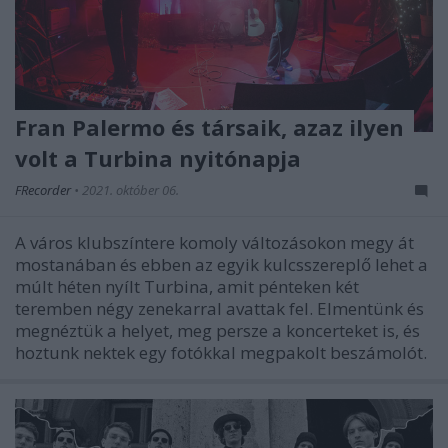
Fran Palermo és társaik, azaz ilyen
volt a Turbina nyitónapja
FRecorder
•
2021. október 06.
A város klubszíntere komoly változásokon megy át
mostanában és ebben az egyik kulcsszereplő lehet a
múlt héten nyílt Turbina, amit pénteken két
teremben négy zenekarral avattak fel. Elmentünk és
megnéztük a helyet, meg persze a koncerteket is, és
hoztunk nektek egy fotókkal megpakolt beszámolót.