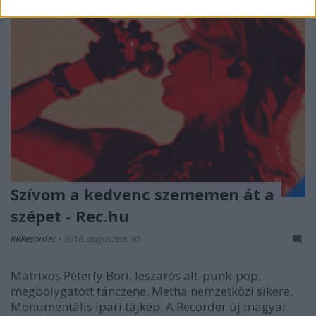
Szívom a kedvenc szememen át a
szépet - Rec.hu
RRRecorder
•
2018. augusztus 30.
Mátrixos Péterfy Bori, leszarós alt-punk-pop,
megbolygatott tánczene. Metha nemzetközi sikere.
Monumentális ipari tájkép. A Recorder új magyar