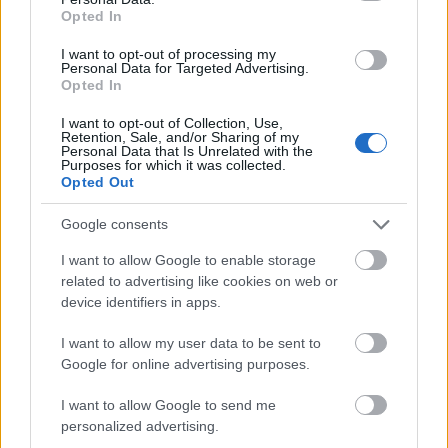
Opted In
RRRecorder
•
2021. április 15.
I want to opt-out of processing my
Personal Data for Targeted Advertising.
Alacsony bennem a mindennemű igyekezet. Nincs
Opted In
pop, nincs párnacsata. A hullámvasút tetején, vérző
orral. A hétfő volt a legjobb napom. Merengés egy
I want to opt-out of Collection, Use,
Retention, Sale, and/or Sharing of my
nyárba, ami meg sem történt. Nem azt csinálom,
Personal Data that Is Unrelated with the
Purposes for which it was collected.
amit épp csinálok, csak egyszerűen másokat
Opted Out
utánzok. Az űrkáposzták magányossága; tyúkok és
bendzsó;…
Google consents
I want to allow Google to enable storage
related to advertising like cookies on web or
device identifiers in apps.
I want to allow my user data to be sent to
Google for online advertising purposes.
I want to allow Google to send me
personalized advertising.