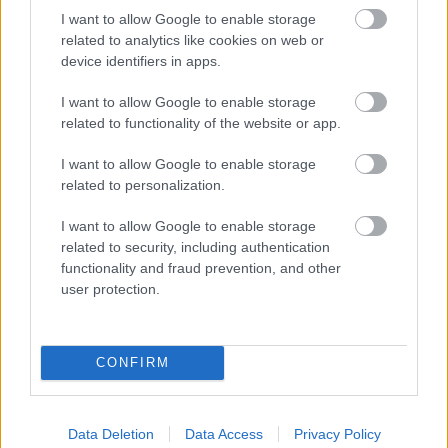
I want to allow Google to enable storage
related to analytics like cookies on web or
device identifiers in apps.
I want to allow Google to enable storage
Négynapos fesztiválszezon - ilyen
related to functionality of the website or app.
volt a 2020-as Fekete Zaj Fesztivál
I want to allow Google to enable storage
FRecorder
•
2020. augusztus 27.
related to personalization.
I want to allow Google to enable storage
Zenei eklektika, összművészet, elővigyázatosság,
related to security, including authentication
közösségépítés, összetartás és egy jókora adag
functionality and fraud prevention, and other
szerencse. Röviden nagyjából így lehetne
user protection.
összefoglalni, hogy milyen volt az idei nyár egyetlen
megtartott nagyobb fesztiválja, a Fekete Zaj. Aki
pedig a részletekre is kíváncsi az alább megtalálja
CONFIRM
a…
Data Deletion
Data Access
Privacy Policy