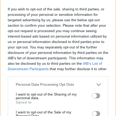
terem, háromnapos fesztivál. Először a Fran Palermo
pszichedeliával átitatott rockjával mutatják be,
If you wish to opt-out of the sale, sharing to third parties, or
milyenek is lesznek…
processing of your personal or sensitive information for
targeted advertising by us, please use the below opt-out
section to confirm your selection. Please note that after your
opt-out request is processed you may continue seeing
interest-based ads based on personal information utilized by
us or personal information disclosed to third parties prior to
your opt-out. You may separately opt-out of the further
disclosure of your personal information by third parties on the
IAB’s list of downstream participants. This information may
also be disclosed by us to third parties on the
IAB’s List of
Downstream Participants
that may further disclose it to other
third parties.
Please note that this website/app uses one or more Google
Personal Data Processing Opt Outs
services and may gather and store information including but
not limited to your visit or usage behaviour. You may click to
I want to opt-out of the Sharing of my
personal data.
grant or deny consent to Google and its third-party tags to
Opted In
use your data for below specified purposes in below Google
Ne fojts le, ne fogj le, ne húzz le, ne
consent section.
I want to opt-out of the Sale of my
terelj - Rec.hu
Personal Data.