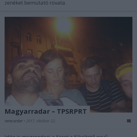
zenéket bemutató rovata.
Magyarradar – TPSRPRT
rerecorder
•
2017. október 22.
Idén is megrendezi a Keret a Kikeltető nevű