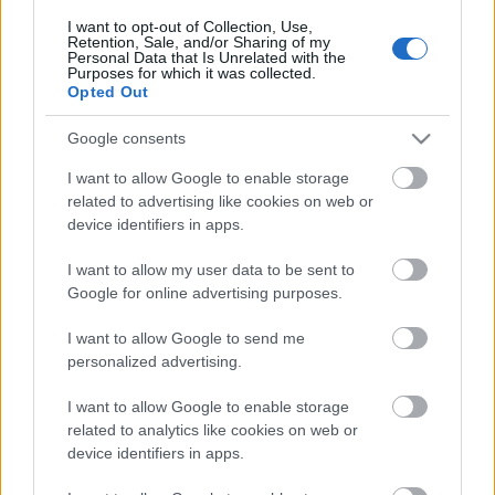
gyerekkora meghatározó zenei példaképei előtt
I want to opt-out of Collection, Use,
tiszteleg Chilli és T-Boz.
Retention, Sale, and/or Sharing of my
Personal Data that Is Unrelated with the
Purposes for which it was collected.
Opted Out
Google consents
I want to allow Google to enable storage
related to advertising like cookies on web or
device identifiers in apps.
I want to allow my user data to be sent to
Google for online advertising purposes.
I want to allow Google to send me
personalized advertising.
I want to allow Google to enable storage
Rajongói támogatással készül az
related to analytics like cookies on web or
device identifiers in apps.
utolsó TLC-album