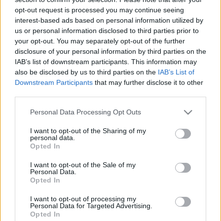
opt-out request is processed you may continue seeing
interest-based ads based on personal information utilized by
us or personal information disclosed to third parties prior to
your opt-out. You may separately opt-out of the further
disclosure of your personal information by third parties on the
IAB’s list of downstream participants. This information may
also be disclosed by us to third parties on the
IAB’s List of
Downstream Participants
that may further disclose it to other
third parties.
Please note that this website/app uses one or more Google
Personal Data Processing Opt Outs
services and may gather and store information including but
Legnagyobb bálványai előtt tiszteleg
not limited to your visit or usage behaviour. You may click to
I want to opt-out of the Sharing of my
personal data.
új dalában a TLC
grant or deny consent to Google and its third-party tags to
Opted In
use your data for below specified purposes in below Google
Frontrecorder
•
2017. április 15.
consent section.
I want to opt-out of the Sale of my
Personal Data.
Opted In
Június 30-án jelenik meg a TLC pályafutását lezáró
utolsó albuma, a kilencvenes évek klegsikeresebb és
I want to opt-out of processing my
egyik legjobb R&B girl groupjának tiszteletköre, nem
Personal Data for Targeted Advertising.
Opted In
csoda, hogy az első hivatalos beharangozó dalban