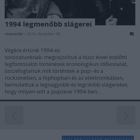
1994 legmenőbb slágerei
rerecorder
•
2014. december 09.
Végére értünk 1994-es
sorozatunknak: megrajzoltuk a húsz évvel ezelőtti
legfontosabb történések kronologikus idővonalát,
összefoglaltuk mik történtek a pop- és a
rockzenében, a hiphopban és az elektronikában,
bemutattuk a legnagyobb és legcikibb slágereket,
hogy milyen volt a popzene 1994-ben…
SÜTI BEÁLLÍTÁSOK MÓDOSÍTÁSA