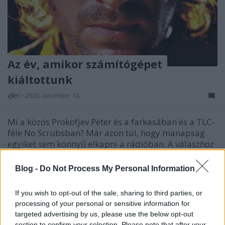
Az év, amikor számítógépet
kiáltottunk
vferi
•
2020. december 18.
Mi a közös Prokofjev Péter és a farkasában és a TLC-
féle No Scrubsban? Már azon túl, hogy manapság
egyiket sem könnyű elkapni a rádióban. A válaszhoz
vissza kell tekernünk húsz évet, illetve egy kicsit
annál is többet. Ez a cikk először a Recorder magazin
Blog -
Do Not Process My Personal Information
83. számában jelent meg, amiben azt jártuk…
If you wish to opt-out of the sale, sharing to third parties, or
processing of your personal or sensitive information for
targeted advertising by us, please use the below opt-out
section to confirm your selection. Please note that after your