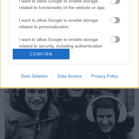
I want to allow Google to enable storage
subrecorder
•
2015. február 23.
related to functionality of the website or app.
Sikeres Kickstarter-kampányt tudhat maga mögött a
I want to allow Google to enable storage
TLC, a 90-es évek egyik legnépszerűbb R&B/soul
related to personalization.
lánycsapata. Rozonda 'Chilli' Thomas és Tionne 'T-
Boz' Watkins az eredetileg kikiáltott 150 000
I want to allow Google to enable storage
dolláros összeg háromszorosát érte el, így minden
related to security, including authentication
bizonnyal még idén megjelenik az…
functionality and fraud prevention, and other
CONFIRM
user protection.
Data Deletion
Data Access
Privacy Policy