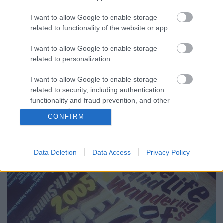
Snellen táblát a RSD alkalmából!
I want to allow Google to enable storage
rerecorder
•
2017. március 23.
related to functionality of the website or app.
A Record Store Day, azaz a rendszeresen április
I want to allow Google to enable storage
harmadik szombatján megtartott Lemezboltok
related to personalization.
Napja rendezvény idén ünnepeli 10. évfordulóját, az
eredetileg a független lemezboltok éltetéséről, aztán
I want to allow Google to enable storage
hamar az exkluzív vinylkiadványokról is szóló ünnep
related to security, including authentication
idei ritkaságairól itt írtunk, de lesz egy magyar…
functionality and fraud prevention, and other
user protection.
CONFIRM
Data Deletion
Data Access
Privacy Policy