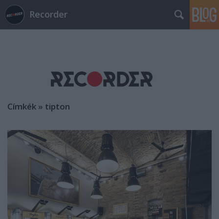
Recorder
Címkék
»
tipton