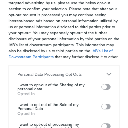
targeted advertising by us, please use the below opt-out
section to confirm your selection. Please note that after your
opt-out request is processed you may continue seeing
interest-based ads based on personal information utilized by
us or personal information disclosed to third parties prior to
your opt-out. You may separately opt-out of the further
disclosure of your personal information by third parties on the
IAB’s list of downstream participants. This information may
also be disclosed by us to third parties on the
IAB’s List of
Downstream Participants
that may further disclose it to other
third parties.
Please note that this website/app uses one or more Google
Personal Data Processing Opt Outs
services and may gather and store information including but
Látni és láttatni a zenét!
not limited to your visit or usage behaviour. You may click to
I want to opt-out of the Sharing of my
personal data.
grant or deny consent to Google and its third-party tags to
Recorder.hu
•
2022. július 21.
Opted In
use your data for below specified purposes in below Google
consent section.
I want to opt-out of the Sale of my
(X) Coldplay. David Bowie. Björk. Bob Dylan. Miles
Personal Data.
Davis. Nirvana. Depeche Mode. Anton Corbijn nem
Opted In
amiatt vált ikonikus fotóművésszé, mert a XX. és XXI.
I want to opt-out of processing my
század legnagyobb előadóival dolgozott együtt,