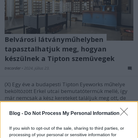
Belvárosi látványműhelyben
tapasztalhatjuk meg, hogyan
készülnek a Tipton szemüvegek
trecorder
•
2024. július 23.
(X) Egy éve a budapesti Tipton Eyeworks műhelye
beköltözött Erkel utcai bemutatótermük mellé, így
már nemcsak a kész kereteket találjuk meg ott, de
annak is szemtanúi lehetünk, ahogyan a műhely
mesterei elkészítik azokat. – Egy helyre került a
Blog -
Do Not Process My Personal Information
bemutatóterem, a látásvizsgálat és a műhely. Így…
If you wish to opt-out of the sale, sharing to third parties, or
processing of your personal or sensitive information for