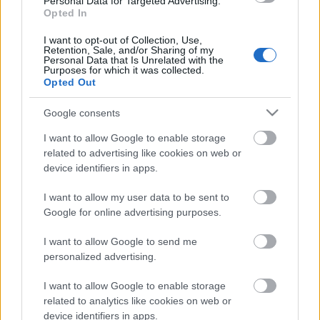
Personal Data for Targeted Advertising.
hanem mert egészen máshogy láttatta őket, mint
Opted In
mások. A Tipton Eyeworks most két nem kevésbé…
I want to opt-out of Collection, Use,
Retention, Sale, and/or Sharing of my
Personal Data that Is Unrelated with the
Purposes for which it was collected.
Opted Out
Google consents
I want to allow Google to enable storage
related to advertising like cookies on web or
device identifiers in apps.
I want to allow my user data to be sent to
Google for online advertising purposes.
I want to allow Google to send me
personalized advertising.
Nem lemezjátszót káprázik a
I want to allow Google to enable storage
szemed, a Vinylize újratervezte a
related to analytics like cookies on web or
device identifiers in apps.