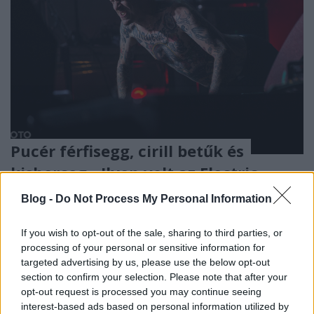
Pucér férfisegg, cirill betűk és
kisherceg - Ilyen volt az Electric
Castle fesztivál ötödik napja
Blog -
Do Not Process My Personal Information
LekoTom
•
2019. július 28.
If you wish to opt-out of the sale, sharing to third parties, or
processing of your personal or sensitive information for
Az Electric Castle fesztivál utolsó napja remek line-
targeted advertising by us, please use the below opt-out
uppal várt. Fotógaléria.
section to confirm your selection. Please note that after your
opt-out request is processed you may continue seeing
interest-based ads based on personal information utilized by