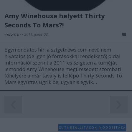
Amy Winehouse helyett Thirty
Seconds To Mars?!
-recorder-
•
2011. július 03.
Egymondatos hír: a szigetnews.com nevű nem
hivatalos (de igen jó forrásokkal rendelkező) oldal
információi szerint a 2011-es Szigeten a turnéját
lemondó Amy Winehouse megüresedett szombati
főhelyére a már tavaly is fellépő Thirty Seconds To
Mars együttes ugrik be, ugyanis egyik…
SÜTI BEÁLLÍTÁSOK MÓDOSÍTÁSA