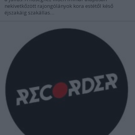
nekivetkőzött rajongólányok kora estétől késő
éjszakáig szakállas…