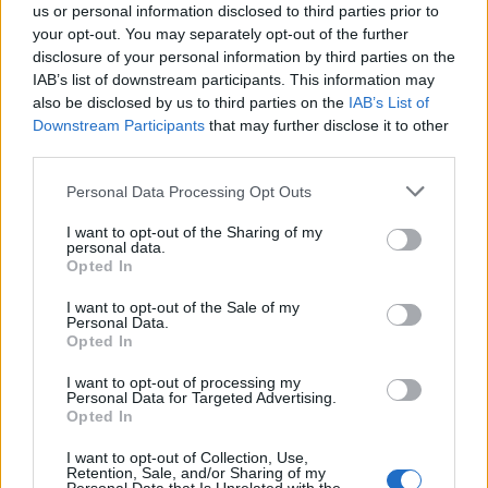
us or personal information disclosed to third parties prior to
your opt-out. You may separately opt-out of the further
disclosure of your personal information by third parties on the
IAB’s list of downstream participants. This information may
also be disclosed by us to third parties on the
IAB’s List of
Downstream Participants
that may further disclose it to other
third parties.
Please note that this website/app uses one or more Google
Personal Data Processing Opt Outs
services and may gather and store information including but
not limited to your visit or usage behaviour. You may click to
I want to opt-out of the Sharing of my
personal data.
grant or deny consent to Google and its third-party tags to
Opted In
use your data for below specified purposes in below Google
consent section.
I want to opt-out of the Sale of my
Jared Leto esete a pöttyös labdákkal
Personal Data.
Opted In
- Thirty Seconds To Mars a Budapest
Parkban
I want to opt-out of processing my
Personal Data for Targeted Advertising.
Opted In
FRecorder
•
2019. július 27.
I want to opt-out of Collection, Use,
A Leto tesók zenekara járt már párszor
Retention, Sale, and/or Sharing of my