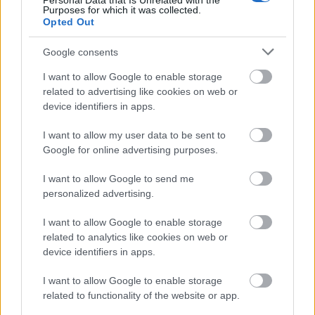
Personal Data that Is Unrelated with the
Magyarországon, önálló koncertet azonban most, a
Purposes for which it was collected.
Budapest Parkban adtak először, mi pedig ott
Opted Out
voltunk a kameránkkal, hogy megörökítsük a nagy
Google consents
eseményt.
I want to allow Google to enable storage
related to advertising like cookies on web or
device identifiers in apps.
I want to allow my user data to be sent to
Google for online advertising purposes.
I want to allow Google to send me
personalized advertising.
I want to allow Google to enable storage
related to analytics like cookies on web or
device identifiers in apps.
I want to allow Google to enable storage
related to functionality of the website or app.
Hagyd kint a valóságot! – Ezt kéri a