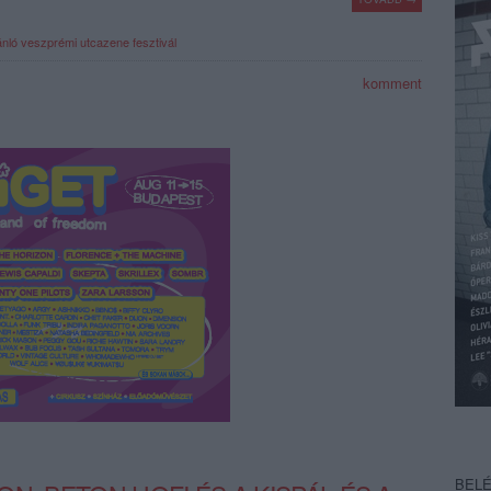
ánló
veszprémi utcazene fesztivál
komment
BEL