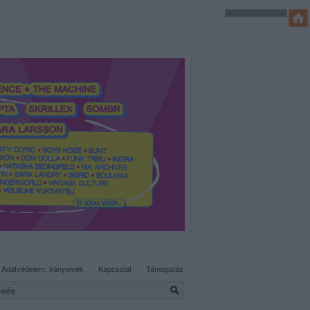
SÜTI BEÁLLÍTÁSOK MÓDOSÍTÁSA
Adatvédelem, irányelvek
Kapcsolat
Támogatás