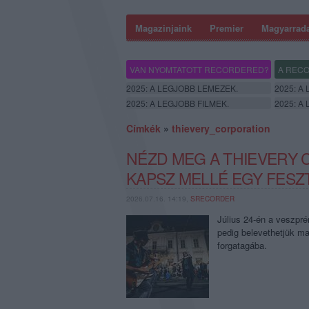
Magazinjaink
Premier
Magyarrad
VAN NYOMTATOTT RECORDERED?
A RECO
2025: A LEGJOBB LEMEZEK.
2025: A
2025: A LEGJOBB FILMEK.
2025: A
Címkék
»
thievery_corporation
NÉZD MEG A THIEVERY
KAPSZ MELLÉ EGY FESZT
2026.07.16. 14:19,
SRECORDER
Július 24-én a veszpré
pedig belevethetjük m
forgatagába.