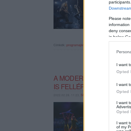
térnek vissza a Budap
participants
Downstream 
Please note
information 
deny consent
in below Go
Címkék:
programajánló
thievery corporation
koncertaj
Persona
I want t
Opted 
A MODERAT, A SOFI TU
IS FELLÉP A BUDAPEST
I want t
Opted 
2022.02.28. 11:23,
SRECORDER
I want 
2022-es, sorban 11. sz
Advertis
Budapest Park. Az ápri
Opted 
nemzetközi produkciók 
Secrets, Billy Talent,
I want t
of my P
was col