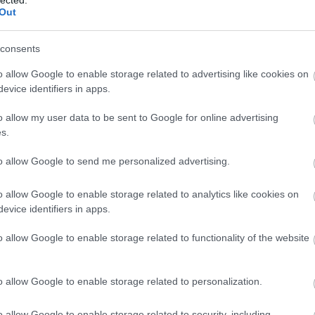
Out
TOVÁBB →
consents
udapest park
sofi tukker
koncertbejelentések
o allow Google to enable storage related to advertising like cookies on
komment
evice identifiers in apps.
o allow my user data to be sent to Google for online advertising
NE - THIEVERY CORPORATION A
s.
to allow Google to send me personalized advertising.
kes, egy zenész-énekes, no meg soul, lounge, latin jazz és
o allow Google to enable storage related to analytics like cookies on
 nyújtotta vasárnap a Parkba visszatérő Thievery Corporation. A
evice identifiers in apps.
ma Sound Sytem felelt, mi pedig hoztunk nektek fotókat mindkét
o allow Google to enable storage related to functionality of the website
o allow Google to enable storage related to personalization.
TOVÁBB →
system
koncertbeszámoló
thievery corporation
fotógaléria
new beat
budapest
o allow Google to enable storage related to security, including