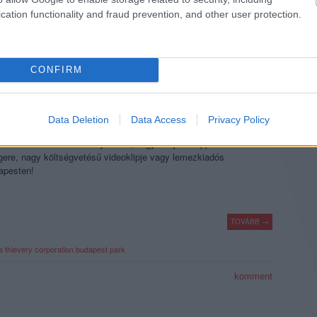
cation functionality and fraud prevention, and other user protection.
komment
CONFIRM
ION A BUDAPEST PARKBAN!
Data Deletion
Data Access
Privacy Policy
, avagy a zenekar, amelyik úgy tudja húsz év után is megtölteni
bb szabadtéri koncerthelyszínét, hogy tulajdonképpen sosem volt
gere, nagy költségvetésű videoklipje vagy lemezkiadós
apesten!
TOVÁBB →
a
thievery corporation
budapest park
komment