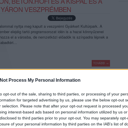
N, BETON.HOFI ÉS A KISPÁL ÉS A
 NYÁRON VESZPRÉMBEN
alommal nyitja meg kapuit a veszprémi Gyárkert Kultúrpark. A
ember elejéig tartó programsorozat idén is a hazai könnyűzenei
 hozza el a városba, de nemzetközi előadók is színpadra lépnek a
zabadtéri…
TOVÁBB →
koncertajánló
gyárkert
Not Process My Personal Information
komment
to opt-out of the sale, sharing to third parties, or processing of your per
formation for targeted advertising by us, please use the below opt-out s
ION ÚJRA BUDAPESTEN
r selection. Please note that after your opt-out request is processed y
eing interest-based ads based on personal information utilized by us or
disclosed to third parties prior to your opt-out. You may separately opt-
za ikonikus duója, a downtempo koronázatlan királyai július 14-én
losure of your personal information by third parties on the IAB’s list of