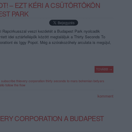
T! – EZT KÉRI A CSÜTÖRTÖKÖN
EST PARK
si Rapcirkusszal veszi kezdetét a Budapest Park nyolcadik
tett idei sztárfellépők között megtaláljuk a Thirty Seconds To
orationt és Iggy Popot. Még a szórakozóhely arculata is megújul,
TOVÁBB →
s
subscribe
thievery corporation
thirty seconds to mars
bohemian betyars
ello
follow the flow
komment
EVERY CORPORATION A BUDAPEST