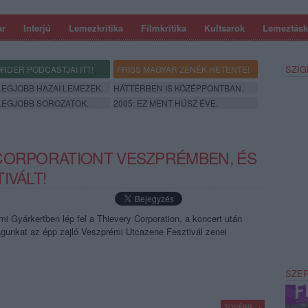
ar
Interjú
Lemezkritika
Filmkritika
Kultsarok
Lemeztásk
SZIG
RDER PODCASTJAI ITT!
FRISS MAGYAR ZENÉK HETENTE!
 LEGJOBB HAZAI LEMEZEK.
HÁTTÉRBEN IS KÖZÉPPONTBAN.
 LEGJOBB SOROZATOK.
2005: EZ MENT HÚSZ ÉVE.
 CORPORATIONT VESZPRÉMBEN, ÉS
IVÁLT!
mi Gyárkertben lép fel a Thievery Corporation, a koncert után
agunkat az épp zajló Veszprémi Utcazene Fesztivál zenei
SZE
TOVÁBB →