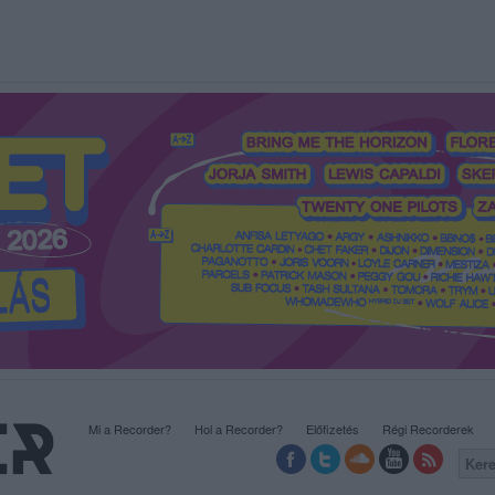
Mi a Recorder?
Hol a Recorder?
Előfizetés
Régi Recorderek