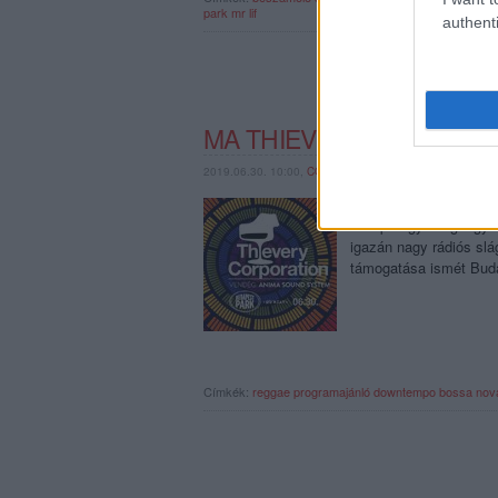
park
mr lif
authenti
MA THIEVERY CORPORAT
2019.06.30. 10:00,
COFFINSHAKER
A Thievery Corporation
Európa egyik legnagyo
igazán nagy rádiós slá
támogatása ismét Bud
Címkék:
reggae
programajánló
downtempo
bossa nov