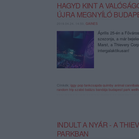
HAGYD KINT A VALÓSÁGO
ÚJRA MEGNYÍLÓ BUDAP
2019.04.24. 14:50,
GAINES
Április 25-én a Főváro
szezonja, a már bejelen
Marst, a Thievery Corp
intergalaktikusan!
Címkék:
iggy pop
tankcsapda
quimby
animal cannibal
random trip
szabó balázs bandája
budapest park
wellh
INDULT A NYÁR - A THI
PARKBAN