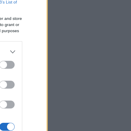
B’s List of
er and store
to grant or
ed purposes