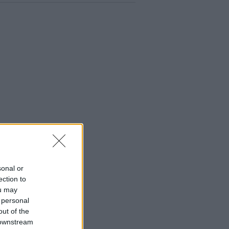
sonal or
ection to
ou may
 personal
out of the
 downstream