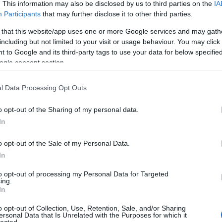
est Parkba.
. This information may also be disclosed by us to third parties on the
IA
Participants
that may further disclose it to other third parties.
 that this website/app uses one or more Google services and may gath
including but not limited to your visit or usage behaviour. You may click 
 to Google and its third-party tags to use your data for below specifi
TOVÁBB →
ogle consent section.
ánló
budapest park
l Data Processing Opt Outs
komment
o opt-out of the Sharing of my personal data.
In
KKER ÉS A THIEVERY CORPORATION
 PARKBAN
o opt-out of the Sale of my Personal Data.
In
to opt-out of processing my Personal Data for Targeted
ezonjában rekordmennyiségű külföldi sztárfellépővel készül a
ing.
lis 21-én induló évadban mindenféle stílus képviselteti magát, a
In
közt lesz rock (Deftones, Billy Idol, Nick Mason’s Saucerful of
 Black Veil Brides,…
o opt-out of Collection, Use, Retention, Sale, and/or Sharing
ersonal Data that Is Unrelated with the Purposes for which it
lected.