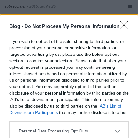
subrecorder
•
2015. április 26.
Tavaly mutattuk be Natalie Sharp művésznőt, aki a
Blog -
Do Not Process My Personal Information
2014-es Record Store Day-t ünnepelve magára
festette a nyolc kedvenc albumának borítóját. Az
If you wish to opt-out of the sale, sharing to third parties, or
amúgy Lone Taxidermist néven egyszemélyes zenei
processing of your personal or sensitive information for
projektet is vivő képzőművész-zenész idén a
targeted advertising by us, please use the below opt-out
következő szintre emelte a…
section to confirm your selection. Please note that after your
opt-out request is processed you may continue seeing
Deluxusok, karolok – Lemezek
interest-based ads based on personal information utilized by
us or personal information disclosed to third parties prior to
karácsonyra
your opt-out. You may separately opt-out of the further
rerecorder
•
2014. december 21.
disclosure of your personal information by third parties on the
IAB’s list of downstream participants. This information may
also be disclosed by us to third parties on the
IAB’s List of
December hagyományosan a deluxe-kiadások, a
Downstream Participants
that may further disclose it to other
box set-ek, a best of-ok terepe a zenei piacon, na
third parties.
meg persze a 99%-ban felesleges karácsonyi
feldolgozásalbumoké, lássuk 2014-ben mire
Please note that this website/app uses one or more Google
Personal Data Processing Opt Outs
érdemes költeni. Először is az R.E.M. dvd-s
services and may gather and store information including but