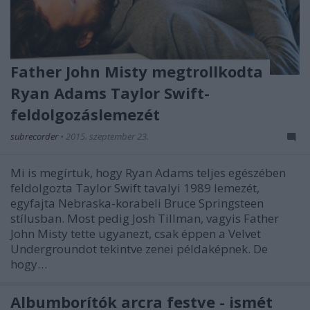
Father John Misty megtrollkodta
Ryan Adams Taylor Swift-
feldolgozáslemezét
subrecorder
•
2015. szeptember 23.
Mi is megírtuk, hogy Ryan Adams teljes egészében
feldolgozta Taylor Swift tavalyi 1989 lemezét,
egyfajta Nebraska-korabeli Bruce Springsteen
stílusban. Most pedig Josh Tillman, vagyis Father
John Misty tette ugyanezt, csak éppen a Velvet
Undergroundot tekintve zenei példaképnek. De
hogy…
Albumborítók arcra festve - ismét