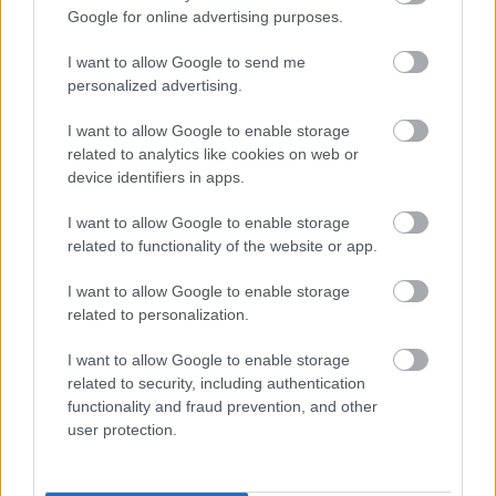
újrakiadás
Google for online advertising purposes.
subrecorder
•
2014. október 02.
I want to allow Google to send me
personalized advertising.
Ahogy 2012-ben a Velvet Underground & Nico,
tavaly pedig a White Light/White Heat, úgy most
I want to allow Google to enable storage
idén a Velvet Underground harmadik, cím nélküli
related to analytics like cookies on web or
albuma is újra megjelenik hatlemezes deluxe
device identifiers in apps.
kiadásban az eredeti lemez 45. évfordulójának
emlékére, eddig kiadatlan felvételekkel. A…
I want to allow Google to enable storage
related to functionality of the website or app.
I want to allow Google to enable storage
related to personalization.
I want to allow Google to enable storage
related to security, including authentication
functionality and fraud prevention, and other
user protection.