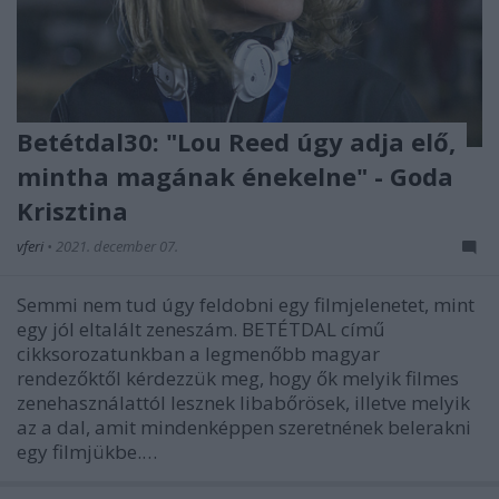
Betétdal30: "Lou Reed úgy adja elő,
mintha magának énekelne" - Goda
Krisztina
vferi
•
2021. december 07.
Semmi nem tud úgy feldobni egy filmjelenetet, mint
egy jól eltalált zeneszám. BETÉTDAL című
cikksorozatunkban a legmenőbb magyar
rendezőktől kérdezzük meg, hogy ők melyik filmes
zenehasználattól lesznek libabőrösek, illetve melyik
az a dal, amit mindenképpen szeretnének belerakni
egy filmjükbe.…