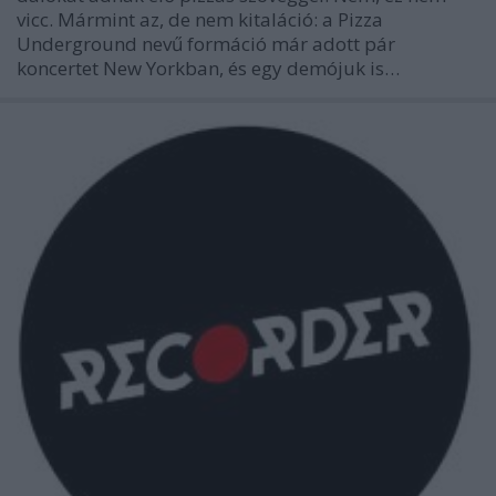
vicc. Mármint az, de nem kitaláció: a Pizza
Underground nevű formáció már adott pár
koncertet New Yorkban, és egy demójuk is…