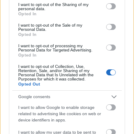
díszdobozára, a hatlemezes REMTV-re (Warner /
not limited to your visit or usage behaviour. You may click to
I want to opt-out of the Sharing of my
personal data.
Magneoton,…
grant or deny consent to Google and its third-party tags to
Opted In
use your data for below specified purposes in below Google
consent section.
I want to opt-out of the Sale of my
Personal Data.
Opted In
I want to opt-out of processing my
Personal Data for Targeted Advertising.
Opted In
I want to opt-out of Collection, Use,
Retention, Sale, and/or Sharing of my
Personal Data that Is Unrelated with the
Purposes for which it was collected.
Opted Out
Google consents
I want to allow Google to enable storage
related to advertising like cookies on web or
Egy lemeznyi kiadatlan felvétellel
device identifiers in apps.
jön a soros Velvet Underground-
I want to allow my user data to be sent to