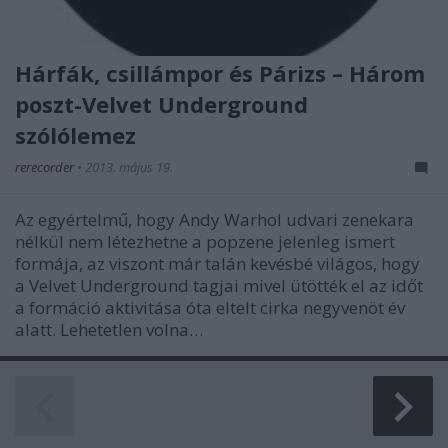
Hárfák, csillámpor és Párizs – Három
poszt-Velvet Underground
szólólemez
rerecorder
•
2013. május 19.
Az egyértelmű, hogy Andy Warhol udvari zenekara
nélkül nem létezhetne a popzene jelenleg ismert
formája, az viszont már talán kevésbé világos, hogy
a Velvet Underground tagjai mivel ütötték el az időt
a formáció aktivitása óta eltelt cirka negyvenöt év
alatt. Lehetetlen volna…