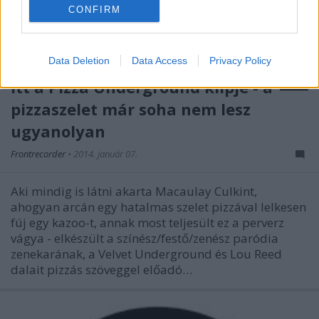
CONFIRM
Data Deletion
Data Access
Privacy Policy
Itt a Pizza Underground klipje - a
pizzaszelet már soha nem lesz
ugyanolyan
Frontrecorder
•
2014. január 07.
Aki mindig is látni akarta Macaulay Culkint,
ahogyan arcán egy hatalmas szelet pizzával lelkesen
fúj egy kazoo-t, annak most teljesült ez a perverz
vágya - elkészült a színész/festő/zenész paródia
zenekarának, a Velvet Underground és Lou Reed
dalait pizzás szöveggel előadó…