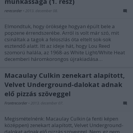
munkássága (1. rész)
rerecorder
•
2013. december 08.
Elmondtuk, hogy öröksége hogyan épült bele a
popzene érrendszerébe. Arról is volt már szó, mit
csináltak a tagok a feloszlás óta eltelt sok-sok
esztendő alatt. Itt az ideje hát, hogy Lou Reed
szomorú halála, az 1968-as White Light/White Heat
decemberi háromkorongos újrakiadása…
Macaulay Culkin zenekart alapított,
Velvet Underground-dalokat adnak
elő pizzás szöveggel
Frontrecorder
•
2013. december 07.
Megismételnénk: Macaulay Culkin (a fenti képen
középpen) zenekart alapított, Velvet Underground-
dalokat adnak elő pizzás szöveggel. Nem, ez nem