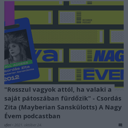
"Rosszul vagyok attól, ha valaki a
saját pátoszában fürdőzik" - Csordás
Zita (Mayberian Sanskülotts) A Nagy
Évem podcastban
vferi
•
2021. október 24.