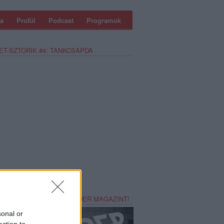
a
Profül
Podcast
Programok
ET-SZTORIK #4: TANKCSAPDA
REZZ MAGADNAK RECORDER MAGAZINT!
sonal or