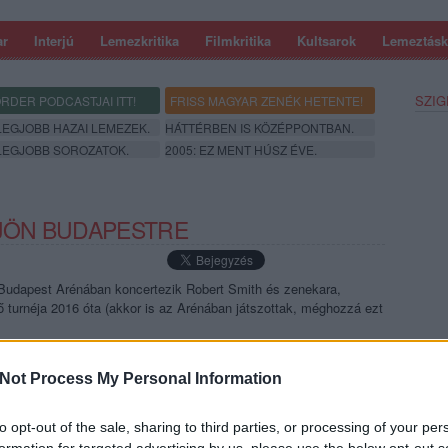
ar
Interjú
Lemezkritika
Filmkritika
Kultsarok
Lemeztásk
SZIG
RDER PODCASTJAI ITT!
FRISS MAGYAR ZENÉK HETENTE!
 LEGJOBB HAZAI LEMEZEK.
HÁTTÉRBEN IS KÖZÉPPONTBAN.
 LEGJOBB SOROZATOK.
2005: EZ MENT HÚSZ ÉVE.
 JÖN BUDAPESTRE
 Budapest Arénában koncertezik Robert Smith és zenekara,
ő turnéja 2016 óta (akkor is az Arénában játszottak, méghozzá ezt
Not Process My Personal Information
SZE
TOVÁBB →
to opt-out of the sale, sharing to third parties, or processing of your per