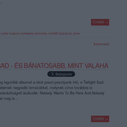
z…
TOVÁBB →
rustie
hudson mohawke
chvrches
rec025
skócia és zene
komment
SAD - ÉS BÁNATOSABB, MINT VALAHA
eg legutóbb albumot a skót poszt-posztpunk trió, a Twilight Sad.
atérnek negyedik lemezükkel, melynek címe továbbra is
iábrándultságról árulkodik: Nobody Wants To Be Here And Nobody
dal meg is…
TOVÁBB →