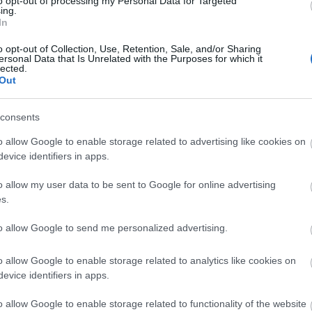
to opt-out of processing my Personal Data for Targeted
ing.
In
idén kibővült programmal és egy új színpaddal startolt a nyári
o opt-out of Collection, Use, Retention, Sale, and/or Sharing
legkülönlegesebb képviselője és újra bebizonyította, hogy a fekete
ersonal Data that Is Unrelated with the Purposes for which it
lected.
zámoló masszív fotógalériával.
Out
consents
TOVÁBB →
o allow Google to enable storage related to advertising like cookies on
evice identifiers in apps.
ar bliss
vhk
vágtázó halottkémek
ék
fekete zaj
katla
qual
volkova sisters
light
s
oaken
dope calypso
lebanon hanover
agent side grinder
papaver cousins
ian folk songs
mueran humanos
belzebubs
doggos
jo quail
IC3PEAK
feriantes
o allow my user data to be sent to Google for online advertising
me
lonker see
living totem
mala herba
kinzoishere
s.
komment
to allow Google to send me personalized advertising.
o allow Google to enable storage related to analytics like cookies on
RE BUDAPESTEN - MIÉRT NEM
evice identifiers in apps.
o allow Google to enable storage related to functionality of the website