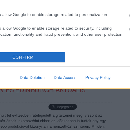
c, magyarországi csarnokba pedig nem kevesebb, mint
 vissza koncertezni Robert Smith legendás zenekara, a The Cure.
o allow Google to enable storage related to personalization.
o allow Google to enable storage related to security, including
cation functionality and fraud prevention, and other user protection.
TOVÁBB →
CONFIRM
komment
Data Deletion
Data Access
Privacy Policy
W ÉS EDINBURGH AKTUÁLIS
últ fél évtizedben rátelepedett a gitárzenei ínség, viszont az
ás északi szomszédai ebben az időszakban is tudtak egy-egy
ebb produkcióval bizonyítani a nemzetközi színtéren. Minden,