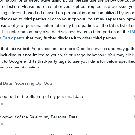
formation for targeted advertising by us, please use the below opt-out s
r selection. Please note that after your opt-out request is processed y
eing interest-based ads based on personal information utilized by us or
komment
disclosed to third parties prior to your opt-out. You may separately opt-
losure of your personal information by third parties on the IAB’s list of
. This information may also be disclosed by us to third parties on the
IA
Participants
that may further disclose it to other third parties.
 that this website/app uses one or more Google services and may gath
including but not limited to your visit or usage behaviour. You may click 
 to Google and its third-party tags to use your data for below specifi
ogle consent section.
l Data Processing Opt Outs
o opt-out of the Sharing of my personal data.
In
o opt-out of the Sale of my Personal Data.
In
YÉN - FEKETE ZAJ FESZTIVÁL A
BEL