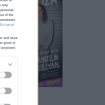
ection to
ou may
 personal
out of the
 downstream
B’s List of
er and store
to grant or
ed purposes
ÉPÉS