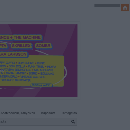
SÜTI BEÁLLÍTÁSOK MÓDOSÍTÁSA
Adatvédelem, irányelvek
Kapcsolat
Támogatás