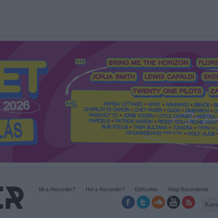
Mi a Recorder?
Hol a Recorder?
Előfizetés
Régi Recorderek