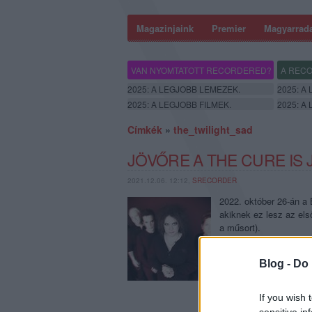
Magazinjaink
Premier
Magyarrad
VAN NYOMTATOTT RECORDERED?
A RECO
2025: A LEGJOBB LEMEZEK.
2025: A
2025: A LEGJOBB FILMEK.
2025: A
Címkék
»
the_twilight_sad
JÖVŐRE A THE CURE IS
2021.12.06. 12:12,
SRECORDER
2022. október 26-án a
akiknek ez lesz az els
a műsort).
Blog -
Do 
If you wish 