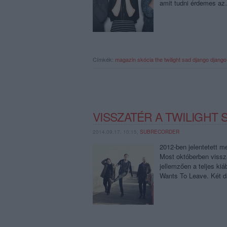
amit tudni érdemes a
Címkék:
magazin
skócia
the twilight sad
django django
VISSZATÉR A TWILIGHT 
2014.09.17. 10:15,
SUBRECORDER
2012-ben jelentetett m
Most októberben vissz
jellemzően a teljes k
Wants To Leave. Két 