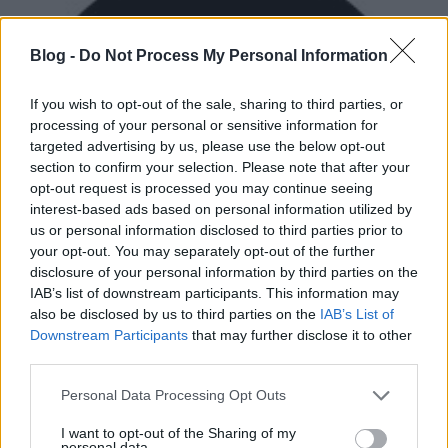
Blog -
Do Not Process My Personal Information
If you wish to opt-out of the sale, sharing to third parties, or
processing of your personal or sensitive information for
targeted advertising by us, please use the below opt-out
section to confirm your selection. Please note that after your
opt-out request is processed you may continue seeing
interest-based ads based on personal information utilized by
us or personal information disclosed to third parties prior to
your opt-out. You may separately opt-out of the further
disclosure of your personal information by third parties on the
IAB’s list of downstream participants. This information may
also be disclosed by us to third parties on the
IAB’s List of
Downstream Participants
that may further disclose it to other
third parties.
„Mintha egy vadidegent vinnél egy
családi vacsorára” – The Naked And
Please note that this website/app uses one or more Google
Personal Data Processing Opt Outs
services and may gather and store information including but
Famous-interjú
not limited to your visit or usage behaviour. You may click to
I want to opt-out of the Sharing of my
personal data.