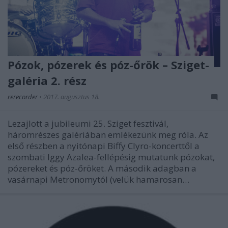
Pózok, pózerek és póz-őrök – Sziget-
galéria 2. rész
rerecorder
•
2017. augusztus 18.
Lezajlott a jubileumi 25. Sziget fesztivál,
háromrészes galériában emlékezünk meg róla. Az
első részben a nyitónapi Biffy Clyro-koncerttől a
szombati Iggy Azalea-fellépésig mutatunk pózokat,
pózereket és póz-őröket. A második adagban a
vasárnapi Metronomytól (velük hamarosan…