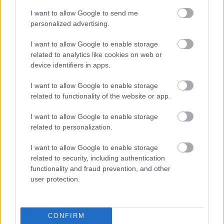
I want to allow Google to send me
personalized advertising.
Ma este The Naked And Famous az
I want to allow Google to enable storage
A38-on
related to analytics like cookies on web or
device identifiers in apps.
subrecorder
•
2014. június 25.
I want to allow Google to enable storage
Új-Zéland legfőbb alternatív zenei exporttermékét
related to functionality of the website or app.
köszönthetjük ma este a kétlemezes The Naked And
I want to allow Google to enable storage
Famous zenekar személyében Ők ugyan magukra
related to personalization.
azt mondják, hogy posztpunk, de apátia helyett
érzelmesség és álomszerű megszólalás az, amit
I want to allow Google to enable storage
várhatunk tőlük. The Naked And…
related to security, including authentication
functionality and fraud prevention, and other
M83: Reunion Remixes – a teljes
user protection.
remix-EP!
-recorder-
•
2012. június 04.
CONFIRM