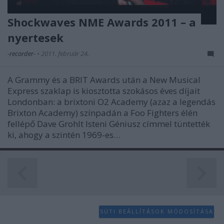
Shockwaves NME Awards 2011 – a
nyertesek
-recorder-
•
2011. február 24.
A Grammy és a BRIT Awards után a New Musical
Express szaklap is kiosztotta szokásos éves díjait
Londonban: a brixtoni O2 Academy (azaz a legendás
Brixton Academy) színpadán a Foo Fighters élén
fellépő Dave Grohlt Isteni Géniusz címmel tüntették
ki, ahogy a szintén 1969-es…
SÜTI BEÁLLÍTÁSOK MÓDOSÍTÁSA