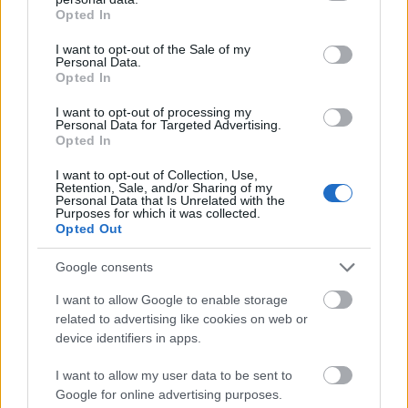
grant or deny consent to Google and its third-party tags to
rerecorder
•
2014. június 28.
Opted In
use your data for below specified purposes in below Google
consent section.
I want to opt-out of the Sale of my
Tavaly szeptemberben jelentkezett kitűnően sikerült
Personal Data.
második lemezével az új-zélandi The Naked And
Opted In
Famous zenekar. Ennek európai turnéján érkeztek
I want to opt-out of processing my
először hazánkba, és úgy tűnt, hogy a kvintett sem
Personal Data for Targeted Advertising.
számított ekkora sikerre, pedig szerda este
Opted In
majdnem telt ház előtt állhattak az…
I want to opt-out of Collection, Use,
Retention, Sale, and/or Sharing of my
Personal Data that Is Unrelated with the
Purposes for which it was collected.
Opted Out
Google consents
I want to allow Google to enable storage
related to advertising like cookies on web or
device identifiers in apps.
I want to allow my user data to be sent to
Google for online advertising purposes.