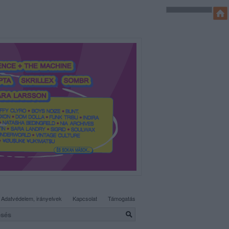
SÜTI BEÁLLÍTÁSOK MÓDOSÍTÁSA
Adatvédelem, irányelvek
Kapcsolat
Támogatás