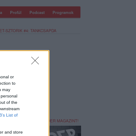
a
Profül
Podcast
Programok
ET-SZTORIK #4: TANKCSAPDA
sonal or
ection to
ou may
 personal
out of the
 downstream
B’s List of
REZZ MAGADNAK RECORDER MAGAZINT!
er and store