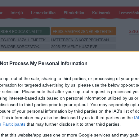
ar
Interjú
Lemezkritika
Filmkritika
Kultsarok
Lemeztásk
SZIG
RDER PODCASTJAI ITT!
FRISS MAGYAR ZENÉK HETENTE!
 LEGJOBB HAZAI LEMEZEK.
HÁTTÉRBEN IS KÖZÉPPONTBAN.
 LEGJOBB SOROZATOK.
2005: EZ MENT HÚSZ ÉVE.
Not Process My Personal Information
IK KÖZRE A KINKS-FILMBEN
to opt-out of the sale, sharing to third parties, or processing of your per
formation for targeted advertising by us, please use the below opt-out s
ete arról számoltunk be, hogy a brit Kinks együttes Schoolboys
r selection. Please note that after your opt-out request is processed y
-ös konceptalbuma nyomán készülő filmes musical alkotói –
eing interest-based ads based on personal information utilized by us or
ecutive producerként is érdekelt zeneszerző-szövegíró Ray Davis
disclosed to third parties prior to your opt-out. You may separately opt-
losure of your personal information by third parties on the IAB’s list of
. This information may also be disclosed by us to third parties on the
IA
SZE
Participants
that may further disclose it to other third parties.
TOVÁBB →
 that this website/app uses one or more Google services and may gath