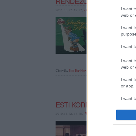
RENDEZŐJÉNEK
I want t
2011.05.17. 12:17,
-RECORDER-
web or d
Egymondatos hír: azt 
Zedjeként feltűnt – de
I want t
Bobcat Goldthwait film
purpose
című 1975-ös…
I want 
I want t
web or d
Címkék:
film
the kinks
jack white
the white stripes
I want t
or app.
I want t
ESTI KORNÉL: BÁBU VAG
I want t
2010.11.12. 17:15,
-RECORDER-
authenti
Folytatódik KFT-hétvég
felvétele után most itt
Felelősségű Társaságt