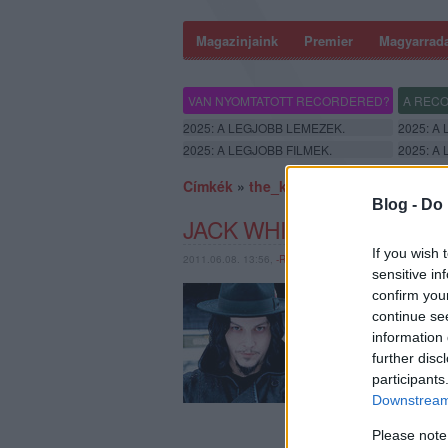
Magazinjaink
Premier
Magyarrad
VAN NYOMTATOTT RECORDERED?
A RECO
2025: A LEGJOBB LEMEZEK.
2025: A
2025: A LEGJOBB FILMEK.
2025: A
Címkék
»
the_kinks
Blog -
Do 
JACK WHITE NEM MŰKÖD
If you wish 
2011.06.08. 13:56,
-RECORDER-
sensitive in
Egymondatos hír: pár h
confirm you
In Disgrace című 1975
continue se
köztük a projektben ex
information 
– a néhai White…
further disc
participants
Downstream 
Please note