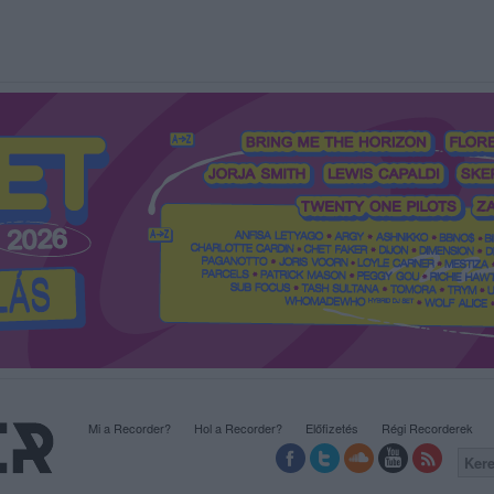
Mi a Recorder?
Hol a Recorder?
Előfizetés
Régi Recorderek