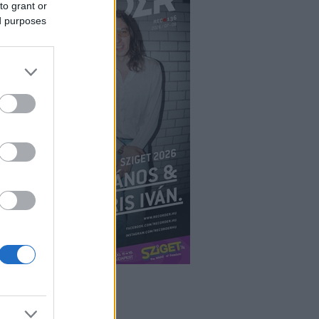
to grant or
ed purposes
ÉPÉS