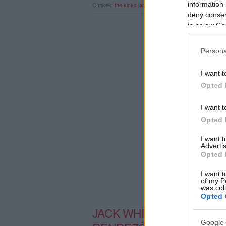
information 
Címkék:
the kinks
jack white
the white stripes
deny consent
in below Go
Persona
I want t
Opted 
I want t
Opted 
I want 
Advertis
Opted 
I want t
of my P
was col
Opted 
JACK WHITE-OT FELKÉRT
Google 