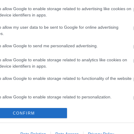
o allow Google to enable storage related to advertising like cookies on
evice identifiers in apps.
már egy éve lehet tudni, hogy a Rendőrakadémia sorozat
 a forgatókönyvíró-rendezőként is aktív – amerikai komikus,
o allow my user data to be sent to Google for online advertising
et tervez forgatni a brit Kinks együttes Schoolboys In Disgrace
s.
to allow Google to send me personalized advertising.
TOVÁBB →
o allow Google to enable storage related to analytics like cookies on
evice identifiers in apps.
o allow Google to enable storage related to functionality of the website
komment
o allow Google to enable storage related to personalization.
Y (KONCERTVIDEÓ)
o allow Google to enable storage related to security, including
CONFIRM
cation functionality and fraud prevention, and other user protection.
énk: az óriásinterjú első része és egy 1981-es KFT-koncert
 egy egészen friss 2010-es koncertfelvétel, de nem a Korlátolt
ól, hanem egy másik magyar zenekartól, melynek tagjai