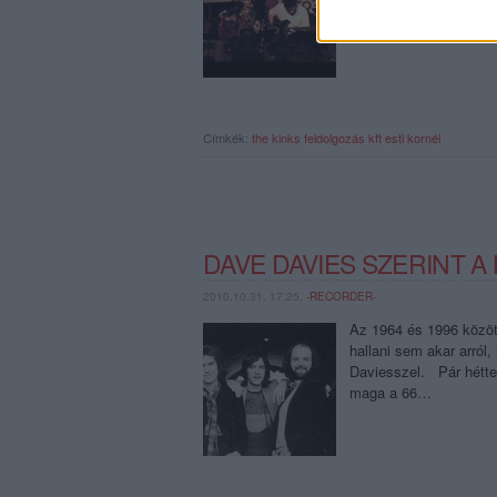
fiatalabbak, mint ma
Címkék:
the kinks
feldolgozás
kft
esti kornél
DAVE DAVIES SZERINT A
2010.10.31. 17:25,
-RECORDER-
Az 1964 és 1996 közöt
hallani sem akar arról,
Daviesszel. Pár héttel
maga a 66…