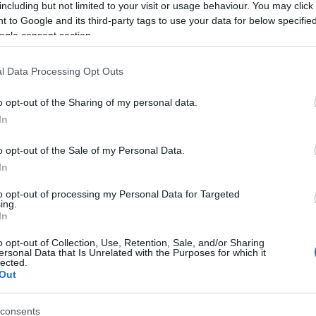
including but not limited to your visit or usage behaviour. You may click 
 to Google and its third-party tags to use your data for below specifi
komment
ogle consent section.
l Data Processing Opt Outs
o opt-out of the Sharing of my personal data.
In
o opt-out of the Sale of my Personal Data.
In
to opt-out of processing my Personal Data for Targeted
ing.
In
o opt-out of Collection, Use, Retention, Sale, and/or Sharing
ersonal Data that Is Unrelated with the Purposes for which it
lected.
Out
ÉK EGY KINKS-FILM ZENEI
BEL
consents