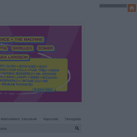
SÜTI BEÁLLÍTÁSOK MÓDOSÍTÁSA
Adatvédelem, irányelvek
Kapcsolat
Támogatás