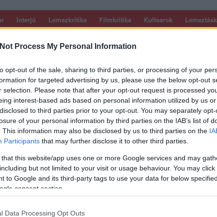
ar
Interjú
Lemezkritika
Filmkritika
Kultsarok
Lemeztásk
Not Process My Personal Information
SZIG
RDER PODCASTJAI ITT!
FRISS MAGYAR ZENÉK HETENTE!
 LEGJOBB HAZAI LEMEZEK.
HÁTTÉRBEN IS KÖZÉPPONTBAN.
to opt-out of the sale, sharing to third parties, or processing of your per
 LEGJOBB SOROZATOK.
2005: EZ MENT HÚSZ ÉVE.
formation for targeted advertising by us, please use the below opt-out s
r selection. Please note that after your opt-out request is processed y
eing interest-based ads based on personal information utilized by us or
ANDS: FADED + AZ ÚJ ALBUM
disclosed to third parties prior to your opt-out. You may separately opt-
losure of your personal information by third parties on the IAB’s list of
 DALLISTÁJA
. This information may also be disclosed by us to third parties on the
IA
Participants
that may further disclose it to other third parties.
át erősítő, a poszt-punk/new wave-et elektro-poppal vegyítő
 that this website/app uses one or more Google services and may gath
he Hands párosa, a billentyűs-énekesnő Eleanore Everdell és a
including but not limited to your visit or usage behaviour. You may click 
son Friedman 2010 szeptemberében jelentette meg címnélküli
 to Google and its third-party tags to use your data for below specifi
ről itt…
ogle consent section.
SZE
l Data Processing Opt Outs
TOVÁBB →