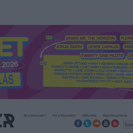
Mi a Recorder?
Hol a Recorder?
Előfizetés
Régi Recorderek