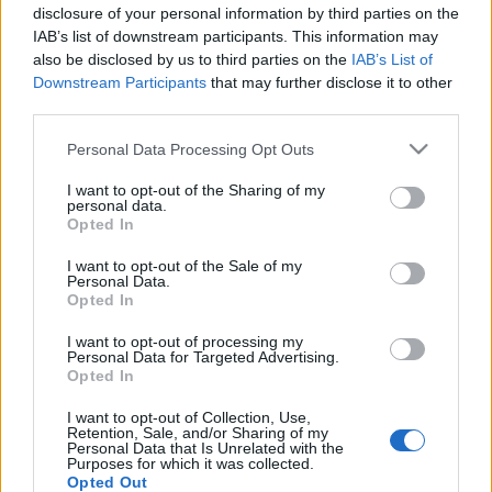
disclosure of your personal information by third parties on the
IAB’s list of downstream participants. This information may
also be disclosed by us to third parties on the
IAB’s List of
Downstream Participants
that may further disclose it to other
third parties.
Please note that this website/app uses one or more Google
Personal Data Processing Opt Outs
services and may gather and store information including but
not limited to your visit or usage behaviour. You may click to
I want to opt-out of the Sharing of my
personal data.
grant or deny consent to Google and its third-party tags to
Opted In
use your data for below specified purposes in below Google
consent section.
I want to opt-out of the Sale of my
Personal Data.
Opted In
I want to opt-out of processing my
Beérett az őszi termés – Elektronikus
Personal Data for Targeted Advertising.
Opted In
tánczenék
I want to opt-out of Collection, Use,
rerecorder
•
2013. november 06.
Retention, Sale, and/or Sharing of my
Personal Data that Is Unrelated with the
Purposes for which it was collected.
Az elmúlt hetekben talán még sokszínűbb és jobb
Opted Out