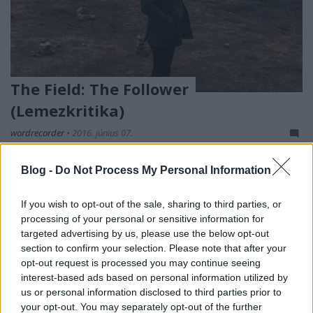
The Field: The Follower
(Lemezkritika)
wordrecorder
•
2016. június 07.
The Field nevű, szigorúan egyszemélyes
Blog -
Do Not Process My Personal Information
produkciójában a svéd Axel Willner továbbra is a
megszokott színvonalon hozza szervesen építkező
If you wish to opt-out of the sale, sharing to third parties, or
techno-hangzását.
processing of your personal or sensitive information for
targeted advertising by us, please use the below opt-out
section to confirm your selection. Please note that after your
opt-out request is processed you may continue seeing
interest-based ads based on personal information utilized by
us or personal information disclosed to third parties prior to
your opt-out. You may separately opt-out of the further