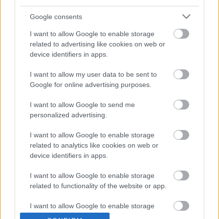
volt a választék elektronikus-/tánczenék terén, mint
az ősz elején, kiválogattuk kedvenceinket
Google consents
(nyitóképen The Field). Az Emptyset az utóbbi évek
I want to allow Google to enable storage
egyik legismertebb és legnépszerűbb kísérleti/zaj
related to advertising like cookies on web or
alakulatává vált.…
device identifiers in apps.
Of Montreal, Darkside, The Field,
I want to allow my user data to be sent to
Google for online advertising purposes.
Glasser az albumhallgatóban!
rerecorder
•
2013. október 01.
I want to allow Google to send me
personalized advertising.
Hamarosan megjelenő, de már streaming
I want to allow Google to enable storage
formájában elérhető lemezeket bemutató
related to analytics like cookies on web or
albumhallgatónkban ezen a héten Nicolas Jaar (már
device identifiers in apps.
nem is annyira) új projektje, a Darkside, az általunk
már első lemeze idején is kaserolt, Glasser második
I want to allow Google to enable storage
anyaga, aztán The Field negyedik albuma és az Of…
related to functionality of the website or app.
I want to allow Google to enable storage
related to personalization.