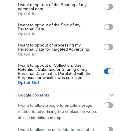
not limited to your visit or usage behaviour. You may click to
I want to opt-out of the Sharing of my
personal data.
grant or deny consent to Google and its third-party tags to
Opted In
use your data for below specified purposes in below Google
consent section.
I want to opt-out of the Sale of my
Personal Data.
Opted In
I want to opt-out of processing my
Personal Data for Targeted Advertising.
Opted In
I want to opt-out of Collection, Use,
Retention, Sale, and/or Sharing of my
Personal Data that Is Unrelated with the
Purposes for which it was collected.
Opted Out
Véres lesz a kamera - 16 év után itt
Google consents
az első The Afghan Whigs-klip
I want to allow Google to enable storage
related to advertising like cookies on web or
rerecorder
•
2014. február 18.
device identifiers in apps.
Greg Dulli a nyolcvanas évek végén tűnt fel The
I want to allow my user data to be sent to