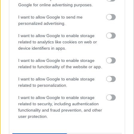
Google for online advertising purposes.
Afghan Whigs nevű soulos rockzenekarával, ám az
együttes 2001-ben megszűnt, hogy 2012-től újra
I want to allow Google to send me
koncertezzen, most pedig 16 év szünet után új
personalized advertising.
nagylemezt adjon ki. Az április közepén - korai
anyagaik kiadójánál, a Sub Popnál -…
I want to allow Google to enable storage
related to analytics like cookies on web or
device identifiers in apps.
I want to allow Google to enable storage
related to functionality of the website or app.
I want to allow Google to enable storage
related to personalization.
I want to allow Google to enable storage
related to security, including authentication
functionality and fraud prevention, and other
user protection.