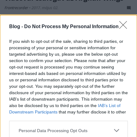
Frontrecorder
•
2017. május 02.
Május 5-én jelenik meg az Afghan Whigs új albuma,
Blog -
Do Not Process My Personal Information
mely elé még érkezett egy hatásos
közönségcsalogató videó, a hatvanas-hetvenes évek
If you wish to opt-out of the sale, sharing to third parties, or
erotikus zsánerfilmjeinek modorában.
processing of your personal or sensitive information for
targeted advertising by us, please use the below opt-out
Világbajnok VOLT-válogatott – Do I
section to confirm your selection. Please note that after your
opt-out request is processed you may continue seeing
Wanna Know?
interest-based ads based on personal information utilized by
rerecorder
•
2014. június 26.
us or personal information disclosed to third parties prior to
your opt-out. You may separately opt-out of the further
disclosure of your personal information by third parties on the
(X) Kis túlzással szinte bármelyik brit fesztivál
IAB’s list of downstream participants. This information may
büszke lehetne az idei VOLT nemzetközi line-upjára.
also be disclosed by us to third parties on the
IAB’s List of
Kiket nem szabad kihagyni a július eleji öt nap igazi
Downstream Participants
that may further disclose it to other
nagyágyúi, aktuális bandái és visszatérő vendégei
third parties.
közül? Tudjuk, hogy tudni akarod. Arctic
MonkeysTelekom Nagyszínpad,…
Please note that this website/app uses one or more Google
Personal Data Processing Opt Outs
services and may gather and store information including but