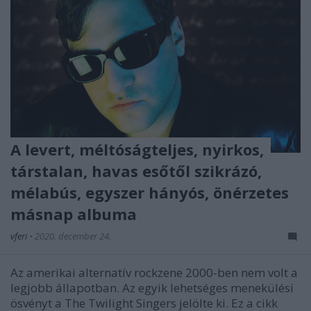
A levert, méltóságteljes, nyirkos,
társtalan, havas esőtől szikrázó,
mélabús, egyszer hányós, önérzetes
másnap albuma
vferi
•
2020. december 24.
Az amerikai alternatív rockzene 2000-ben nem volt a
legjobb állapotban. Az egyik lehetséges menekülési
ösvényt a The Twilight Singers jelölte ki. Ez a cikk