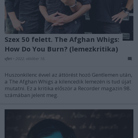
Szex 50 felett. The Afghan Whigs:
How Do You Burn? (lemezkritika)
vferi
•
2022. október 16.
Huszonkilenc évvel az áttörést hozó Gentlemen után,
a The Afghan Whigs a kilencedik lemezén is tud újat
mutatni. Ez a kritika először a Recorder magazin 98.
számában jelent meg.