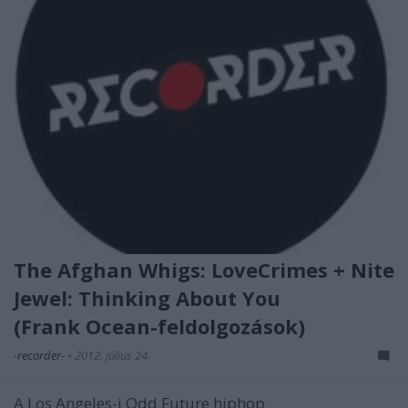
The Afghan Whigs: LoveCrimes + Nite
Jewel: Thinking About You
(Frank Ocean-feldolgozások)
-recorder-
•
2012. július 24.
A Los Angeles-i Odd Future hiphop