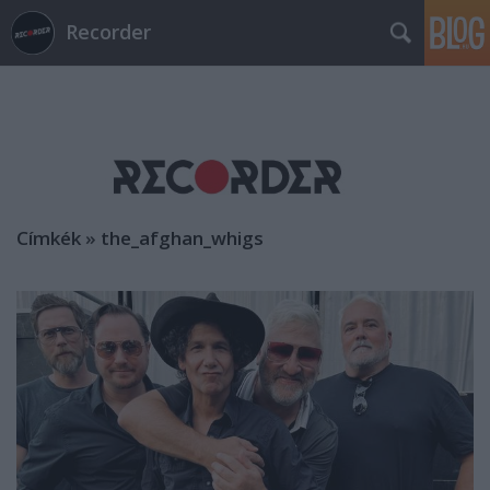
Recorder
Címkék
»
the_afghan_whigs