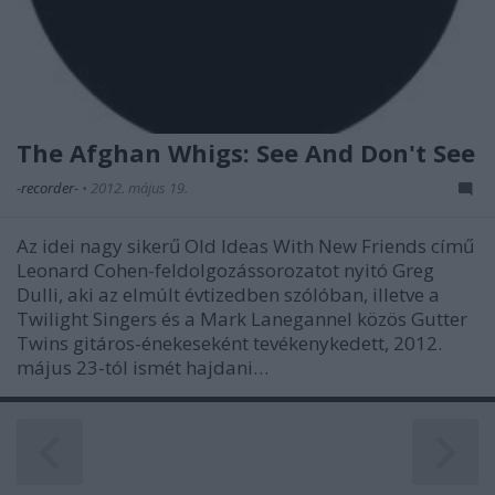
The Afghan Whigs: See And Don't See
-recorder-
•
2012. május 19.
Az idei nagy sikerű Old Ideas With New Friends című
Leonard Cohen-feldolgozássorozatot nyitó Greg
Dulli, aki az elmúlt évtizedben szólóban, illetve a
Twilight Singers és a Mark Lanegannel közös Gutter
Twins gitáros-énekeseként tevékenykedett, 2012.
május 23-tól ismét hajdani…