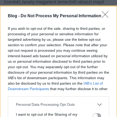
tizenkét, tavaly megjelent lemezből választ majd
győztest, rapperek és a gitárzene képviselői
csaphatnak össze.
Blog -
Do Not Process My Personal Information
If you wish to opt-out of the sale, sharing to third parties, or
processing of your personal or sensitive information for
targeted advertising by us, please use the below opt-out
section to confirm your selection. Please note that after your
opt-out request is processed you may continue seeing
interest-based ads based on personal information utilized by
us or personal information disclosed to third parties prior to
your opt-out. You may separately opt-out of the further
disclosure of your personal information by third parties on the
IAB’s list of downstream participants. This information may
also be disclosed by us to third parties on the
IAB’s List of
Downstream Participants
that may further disclose it to other
third parties.
Please note that this website/app uses one or more Google
Idén miattuk nem szabad kihagyni a
Personal Data Processing Opt Outs
services and may gather and store information including but
Pohoda fesztivált
not limited to your visit or usage behaviour. You may click to
I want to opt-out of the Sharing of my