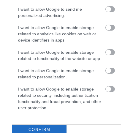
I want to allow Google to send me
personalized advertising.
Te mit tennél, ha éneklés közben
I want to allow Google to enable storage
related to analytics like cookies on web or
eltűnne a szád?
device identifiers in apps.
Gaines
•
2018. december 05.
I want to allow Google to enable storage
related to functionality of the website or app.
A The 1975 november végén megjelent lemeze, az A
Brief Inquiry Into Online Relationships kapcsán nem
I want to allow Google to enable storage
fukarkodik nagyszabású klippekkel. Két hete
related to personalization.
debütált a jazzes-gospeles beütésű Sincerity Is Scary
című számhoz rendezett, az Ének az esőbent és más
I want to allow Google to enable storage
híres musicaleket idéző klipjük, most pedig a…
related to security, including authentication
functionality and fraud prevention, and other
user protection.
CONFIRM