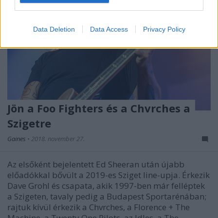
Data Deletion
Data Access
Privacy Policy
Jön a Foo Fighters és a Chvrches a
Szigetre
Gaines
•
2018. november 27.
Az elsőként bejelentett Ed Sheeran után újabb
előadókkal bővült a 2019-es Sziget line-upja. Érkezik
Dave Grohl és csapata, akik 1997-ben már felléptek
a Szigeten, tavaly pedig a Budapest Sportarénában;
rajtuk kívül érkezik a Chvrches, a Florence + The
Machine, a Twenty One Pilots, az Idles, a The…