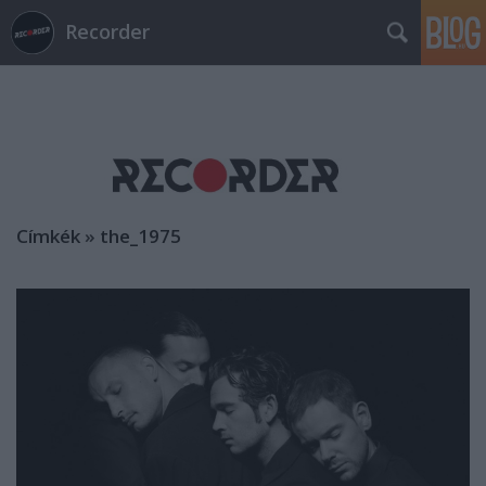
Recorder
Címkék
»
the_1975