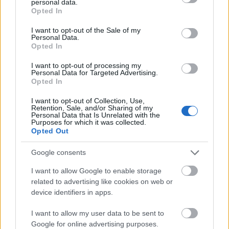
personal data.
grant or deny consent to Google and its third-party tags to
Gaines
•
2019. június 18.
Opted In
use your data for below specified purposes in below Google
consent section.
I want to opt-out of the Sale of my
A szlovákiai Pohoda minden évben dúskál a
Personal Data.
Opted In
fenomenális fellépőkben, és ez a trencséni fesztivál
idei, július11-től 13-ig tartó etapjában sincs
I want to opt-out of processing my
másként. Hogy a széles választékból könnyebb
Personal Data for Targeted Advertising.
legyen eligazodni, kiválasztottuk azt a tíz fellépőt,
Opted In
akit tényleg óriási vétek lenne kihagyni.
I want to opt-out of Collection, Use,
Retention, Sale, and/or Sharing of my
Personal Data that Is Unrelated with the
Purposes for which it was collected.
Opted Out
Google consents
I want to allow Google to enable storage
related to advertising like cookies on web or
device identifiers in apps.
I want to allow my user data to be sent to
Google for online advertising purposes.