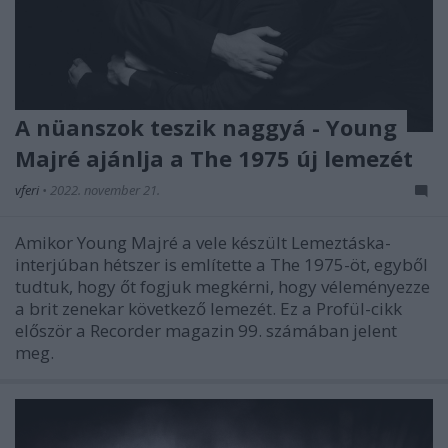
A nüanszok teszik naggyá - Young
Majré ajánlja a The 1975 új lemezét
vferi
•
2022. november 21.
Amikor Young Majré a vele készült Lemeztáska-
interjúban hétszer is említette a The 1975-öt, egyből
tudtuk, hogy őt fogjuk megkérni, hogy véleményezze
a brit zenekar következő lemezét. Ez a Profül-cikk
először a Recorder magazin 99. számában jelent
meg.