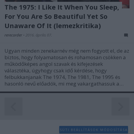
The 1975: I Like It When You Sleep,
For You Are So Beautiful Yet So
Unaware Of It (lemezkritika)
rerecorder
•
2016. április 07.
Ugyan minden zenekarnév még nem fogyott el, de az
biztos, hogy folyamatosan és rohamosan csökken a
működőképes angol szavak és kifejezések
választéka, úgyhogy csak idő kérdése, hogy
felbukkanjanak The 1974, The 1981, The 1995 és
hasonló nevű előadók, mi meg vakargathassuk a…
SÜTI BEÁLLÍTÁSOK MÓDOSÍTÁSA