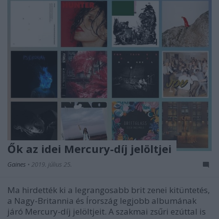
Ők az idei Mercury-díj jelöltjei
Gaines
•
2019. július 25.
Ma hirdették ki a legrangosabb brit zenei kitüntetés,
a Nagy-Britannia és Írország legjobb albumának
járó Mercury-díj jelöltjeit. A szakmai zsűri ezúttal is