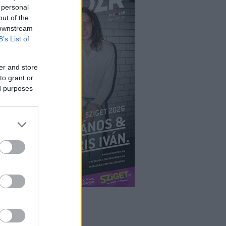
 personal
out of the
 downstream
B’s List of
er and store
to grant or
ed purposes
ÉPÉS