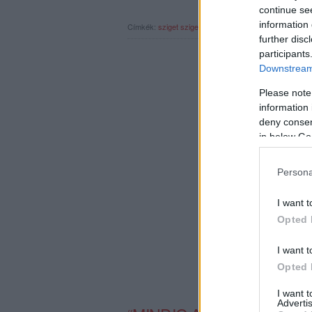
continue se
information 
Címkék:
sziget
sziget fesztivál
josé gonzález
sziget 2
further disc
participants
Downstream 
Please note
information 
deny consent
in below Go
Persona
I want t
Opted 
I want t
Opted 
I want 
Advertis