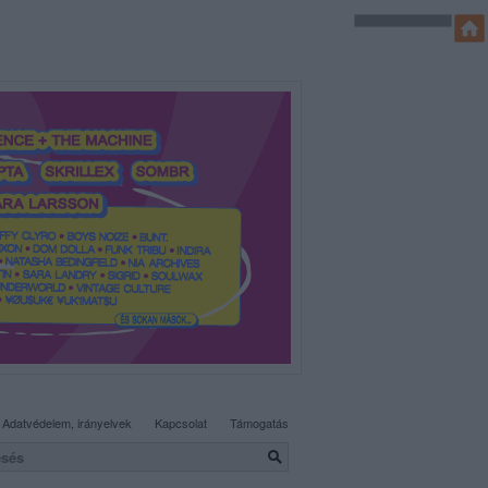
SÜTI BEÁLLÍTÁSOK MÓDOSÍTÁSA
Adatvédelem, irányelvek
Kapcsolat
Támogatás