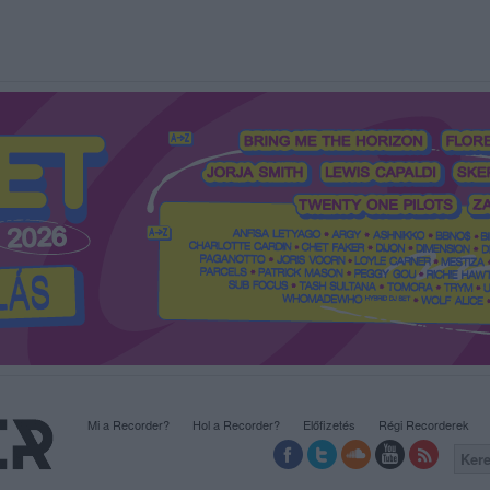
Mi a Recorder?
Hol a Recorder?
Előfizetés
Régi Recorderek