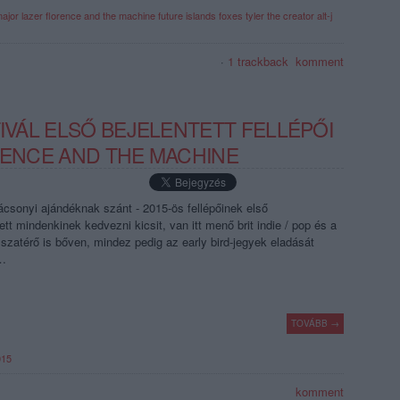
ajor lazer
florence and the machine
future islands
foxes
tyler the creator
alt-j
·
1
trackback
komment
TIVÁL ELSŐ BEJELENTETT FELLÉPŐI
ORENCE AND THE MACHINE
ácsonyi ajándéknak szánt - 2015-ös fellépőinek első
tt mindenkinek kedvezni kicsit, van itt menő brit indie / pop és a
isszatérő is bőven, mindez pedig az early bird-jegyek eladását
A…
TOVÁBB →
015
komment