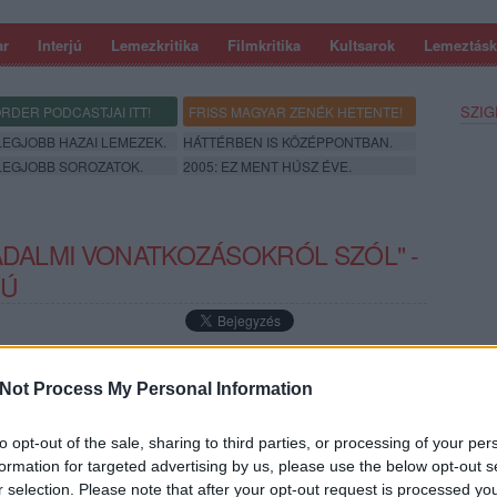
ar
Interjú
Lemezkritika
Filmkritika
Kultsarok
Lemeztásk
SZIG
RDER PODCASTJAI ITT!
FRISS MAGYAR ZENÉK HETENTE!
 LEGJOBB HAZAI LEMEZEK.
HÁTTÉRBEN IS KÖZÉPPONTBAN.
 LEGJOBB SOROZATOK.
2005: EZ MENT HÚSZ ÉVE.
ADALMI VONATKOZÁSOKRÓL SZÓL" -
JÚ
val, a Junippal való pár éves aktív működés után idén újra a
trál. Az új albumát promotáló turnéval a Sziget fesztiválra is
Not Process My Personal Information
től-szemben is csendes, visszahúzódó zenész mesélt nekünk
SZE
to opt-out of the sale, sharing to third parties, or processing of your per
formation for targeted advertising by us, please use the below opt-out s
r selection. Please note that after your opt-out request is processed y
TOVÁBB →