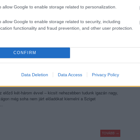
o allow Google to enable storage related to personalization.
o allow Google to enable storage related to security, including
TOVÁBB →
cation functionality and fraud prevention, and other user protection.
komment
CONFIRM
VALÓK – SZIGET 2015
Data Deletion
Data Access
Privacy Policy
 előző két-három évvel – kicsit nehezebben tudunk igazán nagy,
zágon még soha nem járt előadókat kiemelni a Sziget
t…
TOVÁBB →