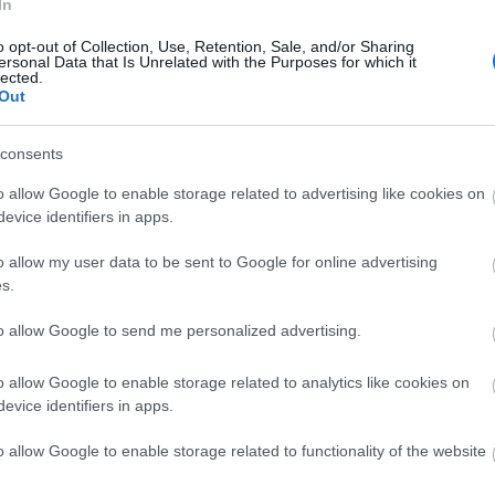
” - JUNGLE-INTERJÚ
In
o opt-out of Collection, Use, Retention, Sale, and/or Sharing
ersonal Data that Is Unrelated with the Purposes for which it
tes táncvideóikat és imidzsüket előtérbe helyező, valójában a két
lected.
Lloyd-Watson és Tom McFarland duójaként létrejött Jungle bő
Out
rűen robbant be az angol zenei életbe. A zenekar most a Szigetre
consents
o allow Google to enable storage related to advertising like cookies on
TOVÁBB →
evice identifiers in apps.
o allow my user data to be sent to Google for online advertising
s.
komment
to allow Google to send me personalized advertising.
15-ÖS SZIGETEN
o allow Google to enable storage related to analytics like cookies on
evice identifiers in apps.
a 2015-ös Sziget fesztivál, és a tavalyihoz hasonlóan
o allow Google to enable storage related to functionality of the website
, hiszen idén kétszer is megdőlt a napi látogatószám-rekord és