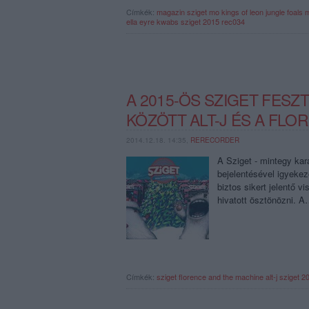
Címkék:
magazin
sziget
mo
kings of leon
jungle
foals
m
ella eyre
kwabs
sziget 2015
rec034
A 2015-ÖS SZIGET FESZ
KÖZÖTT ALT-J ÉS A FL
2014.12.18. 14:35,
RERECORDER
A Sziget - mintegy kar
bejelentésével igyekeze
biztos sikert jelentő v
hivatott ösztönözni. 
Címkék:
sziget
florence and the machine
alt-j
sziget 2