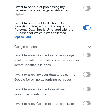
frontembere tavaly év elején jelentette meg első
szólólemezét Nem fontos személy címmel, aminek a
I want to opt-out of processing my
Recorderen volt a premierje, és 2021 legjobb
Personal Data for Targeted Advertising.
Opted In
magyar lemezei közé is beválogattuk. Egy évvel a
debütáló klipet követően ismét Szabó Áron és Kósa
I want to opt-out of Collection, Use,
Péter…
Retention, Sale, and/or Sharing of my
Personal Data that Is Unrelated with the
Purposes for which it was collected.
Opted Out
Google consents
I want to allow Google to enable storage
related to advertising like cookies on web or
device identifiers in apps.
I want to allow my user data to be sent to
Google for online advertising purposes.
I want to allow Google to send me
personalized advertising.
I want to allow Google to enable storage