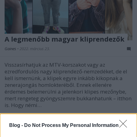
A legmenőbb magyar kliprendezők
Gaines
•
2022. március 23.
Visszasírhatjuk az MTV-korszakot vagy az
ezredfordulós nagy kliprendező-nemzedéket, de el
kell ismernünk, a klipek egyre inkább kikopnak a
zenerajongás homlokteréből. Ennek ellenére
érdemes belemerülni a jelenkori klipes mezőnybe,
mert rengeteg gyöngyszemre bukkanhatunk – itthon
is. Hogy némi…
Blog -
Do Not Process My Personal Information