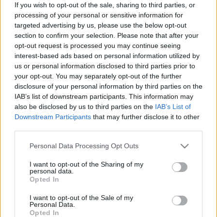
If you wish to opt-out of the sale, sharing to third parties, or
processing of your personal or sensitive information for
targeted advertising by us, please use the below opt-out
section to confirm your selection. Please note that after your
opt-out request is processed you may continue seeing
interest-based ads based on personal information utilized by
us or personal information disclosed to third parties prior to
your opt-out. You may separately opt-out of the further
disclosure of your personal information by third parties on the
IAB’s list of downstream participants. This information may
also be disclosed by us to third parties on the
IAB’s List of
Downstream Participants
that may further disclose it to other
„Ott állt talpig vérben, imádkoztam,
third parties.
hogy ne nyissanak ránk a helyiek” –
Please note that this website/app uses one or more Google
Personal Data Processing Opt Outs
Klippremier! Jakab Péter: Neked
services and may gather and store information including but
tényleg mindegy
not limited to your visit or usage behaviour. You may click to
I want to opt-out of the Sharing of my
personal data.
grant or deny consent to Google and its third-party tags to
Opted In
srecorder
•
2022. március 03.
use your data for below specified purposes in below Google
consent section.
I want to opt-out of the Sale of my
Personal Data.
Jakab Péter, a Jazzékiel zenekar dalszövegíró-
Opted In