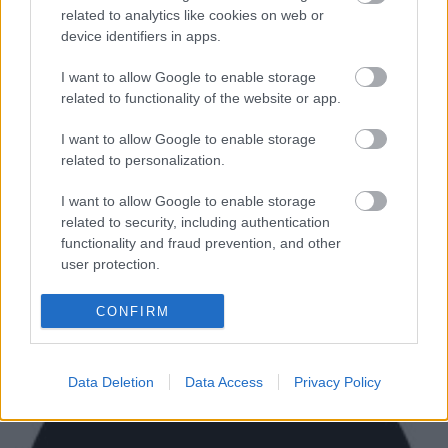
Klippremier! Anton Vezuv: Far Camp
related to analytics like cookies on web or
device identifiers in apps.
Song
I want to allow Google to enable storage
rerecorder
•
2016. március 10.
related to functionality of the website or app.
A Gyulai István vezette Anton Vezuv 2014-es
I want to allow Google to enable storage
bemutatkozó albumával, az Into The Sea-vel
related to personalization.
egycsapásra a legizgalmasabb és legjobb magyar
zenekarok táborába került, ráadásul a lemezhez -
I want to allow Google to enable storage
konkrétan a Bird című dalhoz - készült klip is eredeti
related to security, including authentication
lett. A 2014 szeptemberében, tehát másfél éve
functionality and fraud prevention, and other
megjelent album…
user protection.
CONFIRM
Data Deletion
Data Access
Privacy Policy