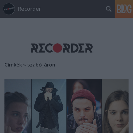
Recorder
Címkék
»
szabó_áron