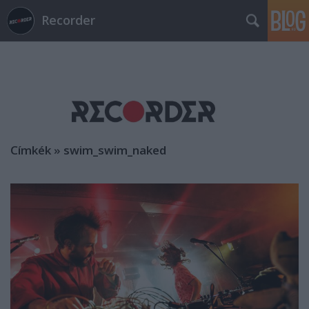
Recorder
Címkék
»
swim_swim_naked