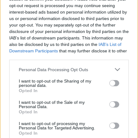
opt-out request is processed you may continue seeing
interest-based ads based on personal information utilized by
us or personal information disclosed to third parties prior to
your opt-out. You may separately opt-out of the further
disclosure of your personal information by third parties on the
IAB’s list of downstream participants. This information may
also be disclosed by us to third parties on the
IAB’s List of
Downstream Participants
that may further disclose it to other
third parties.
Please note that this website/app uses one or more Google
Personal Data Processing Opt Outs
Félek, hogy félreért anyu, apu és a
services and may gather and store information including but
not limited to your visit or usage behaviour. You may click to
I want to opt-out of the Sharing of my
nép - Rec.hu
personal data.
grant or deny consent to Google and its third-party tags to
Opted In
use your data for below specified purposes in below Google
RRRecorder
•
2025. november 27.
consent section.
I want to opt-out of the Sale of my
Personal Data.
Úgyis meghajolsz, ha másért nem, mert tapsolnak.
Opted In
Két kézen nem tudnám megszámolni, hogy hányszor
I want to opt-out of processing my
tettem meg mindent érted. Beengedem az ördögöt a
Personal Data for Targeted Advertising.
házba. Nyitva látám a mennyország kapuját. A
Opted In