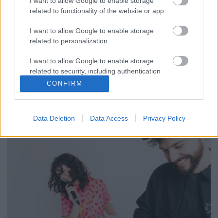
I want to allow Google to enable storage
RRRecorder
•
2025. október 02.
related to functionality of the website or app.
I want to allow Google to enable storage
Csak pihennék és gépeznék, nem hallgatnék arra,
related to personalization.
amit anya mond. Asztalokat borogatott, emberekkel
kötekedett, kiabált és lődörgött. Gondolkodni,
I want to allow Google to enable storage
álmodozni jól esik, káromkodni jól esik. A
related to security, including authentication
szabadságnak fura szaga van. Aminre a világnak
functionality and fraud prevention, and other
CONFIRM
szüksége van most, az a szeretet. Felszárnyaltam a
user protection.
máglyáról.…
Data Deletion
Data Access
Privacy Policy