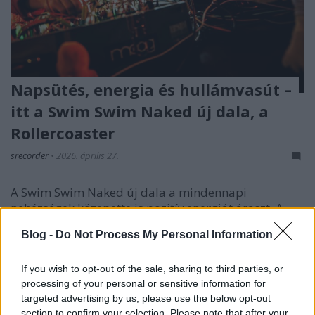
Napsütés, energia és hullámvasút –
itt a Swim Swim Naked új dala, a
Rollercoaster
srecorder
•
2026. április 27.
A Swim Swim Naked új dala a mindennapi
nehézségek közepette is pozitív energiát áraszt. A
Rollercoaster producere a nemzetközileg is elismert
Blog -
Do Not Process My Personal Information
Mo Hausler volt.
If you wish to opt-out of the sale, sharing to third parties, or
processing of your personal or sensitive information for
targeted advertising by us, please use the below opt-out
section to confirm your selection. Please note that after your