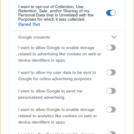
kandúrok is tudnak dorombolni. Karácsony a
temetőben, tudományos bajusz, digitális eső és szél.
I want to opt-out of Collection, Use,
Retention, Sale, and/or Sharing of my
A Recorder új…
Personal Data that Is Unrelated with the
Purposes for which it was collected.
Opted Out
Google consents
I want to allow Google to enable storage
related to advertising like cookies on web or
device identifiers in apps.
I want to allow my user data to be sent to
Google for online advertising purposes.
I want to allow Google to send me
personalized advertising.
I want to allow Google to enable storage
related to analytics like cookies on web or
Addig fogok fagyizni, míg le nem
device identifiers in apps.
fagy a nyelvem - Rec.hu