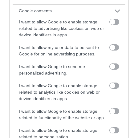
Google consents
I want to allow Google to enable storage
related to advertising like cookies on web or
device identifiers in apps.
I want to allow my user data to be sent to
Google for online advertising purposes.
I want to allow Google to send me
personalized advertising.
Érkezik a jelenlegi Swans hattyúdala
I want to allow Google to enable storage
related to analytics like cookies on web or
Frontrecorder
•
2016. május 31.
device identifiers in apps.
I want to allow Google to enable storage
A Swans léte mindig is az alapító vezér, Michael Gira
related to functionality of the website or app.
megfellebbezhetetlen döntéseitől függött: húsz éve
szélnek eresztette már akkor is kultikus zenekarát,
I want to allow Google to enable storage
hogy aztán 2009-ben újraélessze, és most megint
related to personalization.