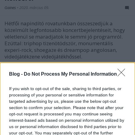
Gaines
•
2020. március 09.
Hétfői napindító rovatunkban összeszedjük a
közelmúlt legfontosabb koncertbejelentéseit, hogy
véletlenül se maradjatok le semmi jó programról.
Ezúttal: triphop tizenötödször, monumentális
experi-rock, shoegaze és dreampop angolosan,
videójátékzene videójátékhőssel.
Blog -
Do Not Process My Personal Information
If you wish to opt-out of the sale, sharing to third parties, or
processing of your personal or sensitive information for
targeted advertising by us, please use the below opt-out
section to confirm your selection. Please note that after your
opt-out request is processed you may continue seeing
interest-based ads based on personal information utilized by
us or personal information disclosed to third parties prior to
your opt-out. You may separately opt-out of the further