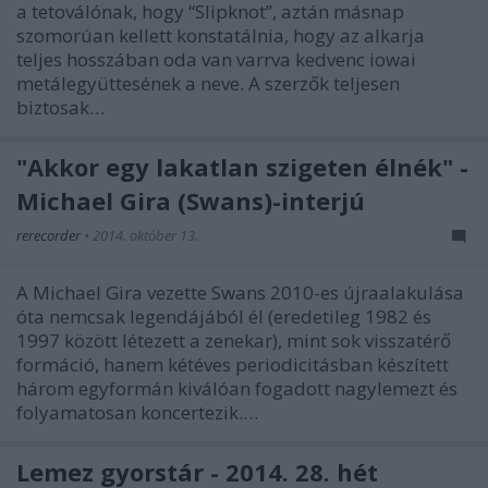
a tetoválónak, hogy “Slipknot”, aztán másnap
szomorúan kellett konstatálnia, hogy az alkarja
teljes hosszában oda van varrva kedvenc iowai
metálegyüttesének a neve. A szerzők teljesen
biztosak…
"Akkor egy lakatlan szigeten élnék" -
Michael Gira (Swans)-interjú
rerecorder
•
2014. október 13.
A Michael Gira vezette Swans 2010-es újraalakulása
óta nemcsak legendájából él (eredetileg 1982 és
1997 között létezett a zenekar), mint sok visszatérő
formáció, hanem kétéves periodicitásban készített
három egyformán kiválóan fogadott nagylemezt és
folyamatosan koncertezik.…
Lemez gyorstár - 2014. 28. hét