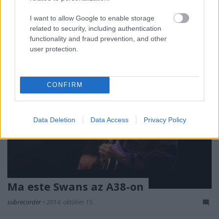
feloszlassa, annak ellenére, hogy minden korábbinál
nagyobb kritikai és közönségsiker övezi. A…
I want to allow Google to enable storage
related to security, including authentication
functionality and fraud prevention, and other
user protection.
CONFIRM
Data Deletion
Data Access
Privacy Policy
Ma este Swans az A38-on
subrecorder
•
2014. október 15.