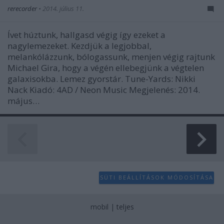
rerecorder
•
2014. július 11.
Ívet húztunk, hallgasd végig így ezeket a
nagylemezeket. Kezdjük a legjobbal,
melankólázzunk, bólogassunk, menjen végig rajtunk
Michael Gira, hogy a végén ellebegjünk a végtelen
galaxisokba. Lemez gyorstár. Tune-Yards: Nikki
Nack Kiadó: 4AD / Neon Music Megjelenés: 2014.
május…
SÜTI BEÁLLÍTÁSOK MÓDOSÍTÁSA
mobil
|
teljes