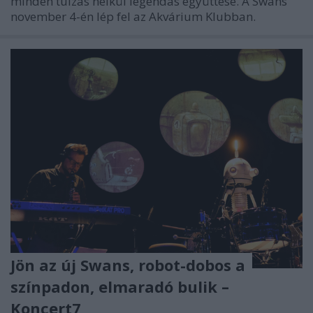
minden túlzás nélkül legendás együttese. A Swans
november 4-én lép fel az Akvárium Klubban.
Jön az új Swans, robot-dobos a
színpadon, elmaradó bulik –
Koncert7