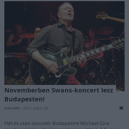
Novemberben Swans-koncert lesz
Budapesten!
srecorder
•
2023. május 24.
Hét év után visszatér Budapestre Michael Gira