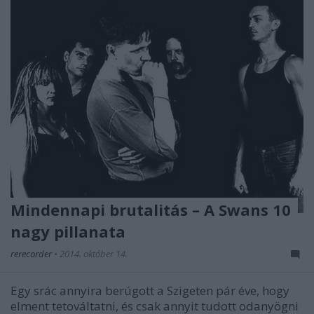
Mindennapi brutalitás – A Swans 10
nagy pillanata
rerecorder
•
2014. október 14.
Egy srác annyira berúgott a Szigeten pár éve, hogy
elment tetováltatni, és csak annyit tudott odanyögni