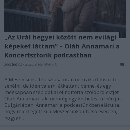
„Az Urál hegyei között nem evilági
képeket láttam” – Oláh Annamari a
Koncertsztorik podcastban
soostamas
•
2025. december 01.
A Meszecsinka feloszlása után nem akart tovább
zenélni, de idén valami átkattant benne, és egy
megkapóan szép dallal elindította szólóprojektjét
Oláh Annamari, aki nemrég egy kéthetes turnén járt
Bulgáriában. Annamari a podcastünkben elárulta,
hogy miért égett ki a Meszecsinka utolsó éveiben,
hogyan…