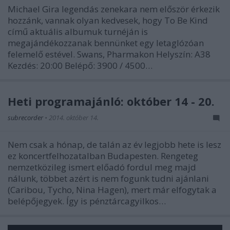
Michael Gira legendás zenekara nem először érkezik
hozzánk, vannak olyan kedvesek, hogy To Be Kind
című aktuális albumuk turnéján is
megajándékozzanak bennünket egy letaglózóan
felemelő estével. Swans, Pharmakon Helyszín: A38
Kezdés: 20:00 Belépő: 3900 / 4500…
Heti programajánló: október 14 - 20.
subrecorder
•
2014. október 14.
Nem csak a hónap, de talán az év legjobb hete is lesz
ez koncertfelhozatalban Budapesten. Rengeteg
nemzetközileg ismert előadó fordul meg majd
nálunk, többet azért is nem fogunk tudni ajánlani
(Caribou, Tycho, Nina Hagen), mert már elfogytak a
belépőjegyek. Így is pénztárcagyilkos…