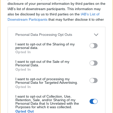
disclosure of your personal information by third parties on the
IAB’s list of downstream participants. This information may
also be disclosed by us to third parties on the
IAB’s List of
Downstream Participants
that may further disclose it to other
Álom és rémálom – Swans (US), Anna
third parties.
von Hausswolff (SE) @ A38,
Please note that this website/app uses one or more Google
Personal Data Processing Opt Outs
2016.10.21.
services and may gather and store information including but
not limited to your visit or usage behaviour. You may click to
I want to opt-out of the Sharing of my
rerecorder
•
2016. október 27.
personal data.
grant or deny consent to Google and its third-party tags to
Opted In
use your data for below specified purposes in below Google
Habár a Swans az évtizedek alatt sokat alakult
consent section.
I want to opt-out of the Sale of my
Personal Data.
zeneileg (hol van már az egykori kegyetlen,
Opted In
minimalista industrial metal?), de egy dologban
nem változtak: amit csináltak, az, ha esetleg a
I want to opt-out of processing my
felszínen esetleg éteri és szépséges is volt, azért a
Personal Data for Targeted Advertising.
Opted In
mélyben mindig ott volt benne valami súlyos és
nyugtalanító…
I want to opt-out of Collection, Use,
Retention, Sale, and/or Sharing of my
Personal Data that Is Unrelated with the
Purposes for which it was collected.
Opted Out