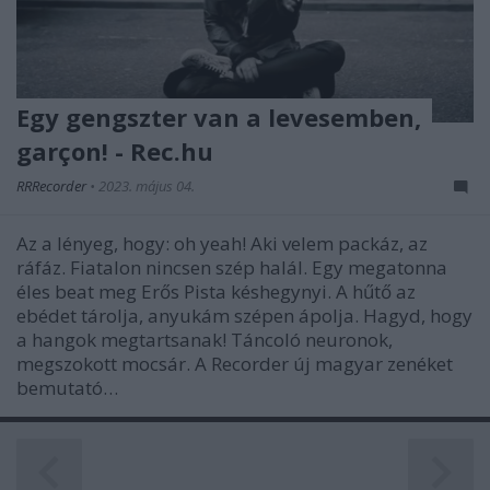
Egy gengszter van a levesemben,
garçon! - Rec.hu
RRRecorder
•
2023. május 04.
Az a lényeg, hogy: oh yeah! Aki velem packáz, az
ráfáz. Fiatalon nincsen szép halál. Egy megatonna
éles beat meg Erős Pista késhegynyi. A hűtő az
ebédet tárolja, anyukám szépen ápolja. Hagyd, hogy
a hangok megtartsanak! Táncoló neuronok,
megszokott mocsár. A Recorder új magyar zenéket
bemutató…