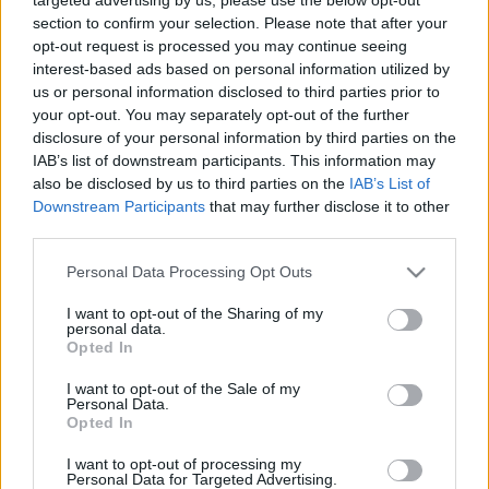
section to confirm your selection. Please note that after your
opt-out request is processed you may continue seeing
interest-based ads based on personal information utilized by
us or personal information disclosed to third parties prior to
your opt-out. You may separately opt-out of the further
disclosure of your personal information by third parties on the
IAB’s list of downstream participants. This information may
also be disclosed by us to third parties on the
IAB’s List of
Downstream Participants
that may further disclose it to other
third parties.
Please note that this website/app uses one or more Google
Personal Data Processing Opt Outs
services and may gather and store information including but
Björk kedvenc indonéz gabbereivel
not limited to your visit or usage behaviour. You may click to
I want to opt-out of the Sharing of my
personal data.
jön október elején az UH Fest – Itt a
grant or deny consent to Google and its third-party tags to
Opted In
use your data for below specified purposes in below Google
teljes program!
consent section.
I want to opt-out of the Sale of my
Personal Data.
srecorder
•
2023. szeptember 20.
Opted In
Jönnek a kísérleti színtér nemzetközi hálózatának
I want to opt-out of processing my
Personal Data for Targeted Advertising.