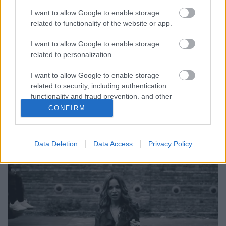
HAIL.DEMO #19 - A Magyar Független
I want to allow Google to enable storage
Lemezkiadók Szövetsége ajánlja
related to functionality of the website or app.
trecorder
•
2023. május 20.
I want to allow Google to enable storage
related to personalization.
A HAIL minirovatot indított a Recorder hasábjain,
I want to allow Google to enable storage
hogy bemutassa a hazai független kiadókat és
related to security, including authentication
kurrens anyagaikat. Ugorjatok bele a friss, független
functionality and fraud prevention, and other
megjelenésekbe!
user protection.
CONFIRM
Data Deletion
Data Access
Privacy Policy