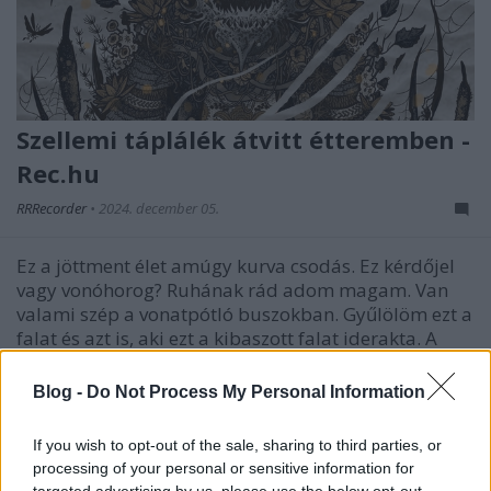
Szellemi táplálék átvitt étteremben -
Rec.hu
RRRecorder
•
2024. december 05.
Ez a jöttment élet amúgy kurva csodás. Ez kérdőjel
vagy vonóhorog? Ruhának rád adom magam. Van
valami szép a vonatpótló buszokban. Gyűlölöm ezt a
falat és azt is, aki ezt a kibaszott falat iderakta. A
húsos tál körül a bunkokrácia. Kerámiakönnyek,
manipulált farkasok, a megkeseredettség kísértése.
Blog -
Do Not Process My Personal Information
A…
If you wish to opt-out of the sale, sharing to third parties, or
processing of your personal or sensitive information for
targeted advertising by us, please use the below opt-out