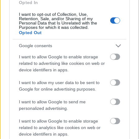
izgalmas, fontos vagy épp felfedeznivaló alakjai,
Opted In
azaz jön a kalandvágyó és szabad zenék egyhetes
budapesti ünnepe, az UH Fest. 35 fellépő 23
I want to opt-out of Collection, Use,
Retention, Sale, and/or Sharing of my
országból Budapest öt helyszínén október 2. és 8.
Personal Data that Is Unrelated with the
között: a Trafóban, a Turbinában, a Gólyában, a
Purposes for which it was collected.
Opted Out
Három…
Google consents
I want to allow Google to enable storage
related to advertising like cookies on web or
device identifiers in apps.
I want to allow my user data to be sent to
Google for online advertising purposes.
I want to allow Google to send me
personalized advertising.
I want to allow Google to enable storage
related to analytics like cookies on web or
device identifiers in apps.