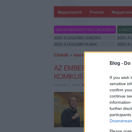
Magazinjaink
Premier
Magyarrad
VAN NYOMTATOTT RECORDERED?
A RECO
2025: A LEGJOBB LEMEZEK.
2025: A
2025: A LEGJOBB FILMEK.
2025: A
Címkék
»
stand_up
Blog -
Do 
AZ EMBER TRAGIKOMÉDIÁ
KOMIKUS
If you wish 
sensitive in
2025.08.17. 16:42,
RECORDER.HU
confirm you
Egy stand-up akkor is
continue se
zseniálisat akar dobni,
information 
azért is legnagyobbak k
further disc
nélkül nevezhetnénk 
participants
Downstream 
Please note