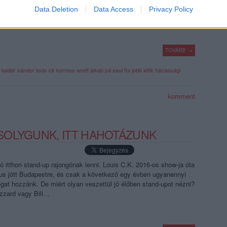
ól és csúfos lebőgésekről, a szabadságról és a kötelékekről, a Saul
Data Deletion
Data Access
Privacy Policy
-ről, valamint…
TOVÁBB →
badár sándor
louis ck
kormos anett
jakab juli
saul fia
jobb idők
házassági
komment
SOLYGUNK, ITT HAHOTÁZUNK
ó itthon stand-up rajongónak lenni. Louis C.K. 2016-os show-ja óta
us jött Budapestre, és csak a következő egy évben ugyanennyi
togat hozzánk. De miért olyan veszettül jó élőben stand-upot nézni?
Izzard vagy Bill…