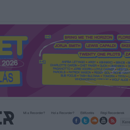
Mi a Recorder?
Hol a Recorder?
Előfizetés
Régi Recorderek