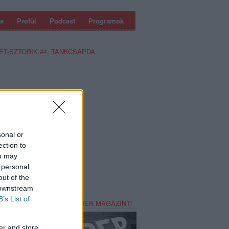
a
Profül
Podcast
Programok
ET-SZTORIK #4: TANKCSAPDA
sonal or
ection to
ou may
 personal
out of the
 downstream
B’s List of
REZZ MAGADNAK RECORDER MAGAZINT!
er and store