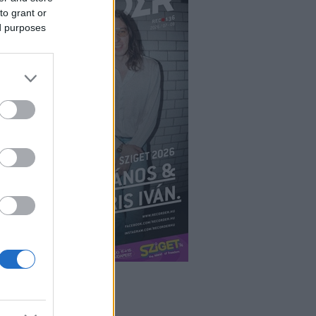
to grant or
ed purposes
ÉPÉS