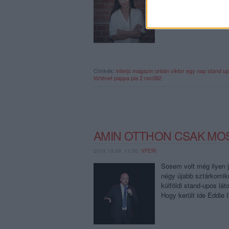
diadalittas pillanatokr
fiáról és a Pappa pia 2
Címkék:
interjú
magazin
orbán viktor
egy nap
stand up
történet
pappa pia 2
rec082
AMIN OTTHON CSAK MO
2019.10.09. 11:30,
VFERI
Sosem volt még ilyen j
négy újabb sztárkomik
külföldi stand-upos lá
Hogy került ide Eddie 