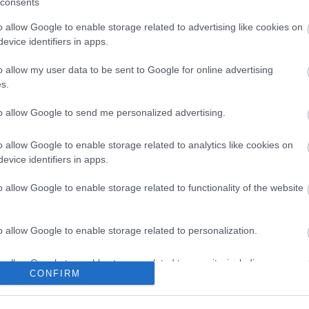
TABUKAT - JERROD CARMICHAEL
consents
o allow Google to enable storage related to advertising like cookies on
evice identifiers in apps.
mikusok azon sopánkodnak, hogy már semmivel sem lehet
i megsértődik mindenen, a fiatalabb generációban jó néhányan
zó személyességet a polgárpukkasztás helyett. Jerrod Carmichael
o allow my user data to be sent to Google for online advertising
cialjében, az HBO Maxra áprilisban…
s.
to allow Google to send me personalized advertising.
TOVÁBB →
o allow Google to enable storage related to analytics like cookies on
evice identifiers in apps.
d carmichael
hbo max
rec096
rothaniel
on the count of three
the carmichael
o allow Google to enable storage related to functionality of the website
komment
o allow Google to enable storage related to personalization.
" - KORMOS ANETT-INTERJÚ
o allow Google to enable storage related to security, including
CONFIRM
cation functionality and fraud prevention, and other user protection.
ország egyik legismertebb stand-up komikusával beszélgettünk a
rettegésről, a minden áron viccelődni próbáló férfiakról, a