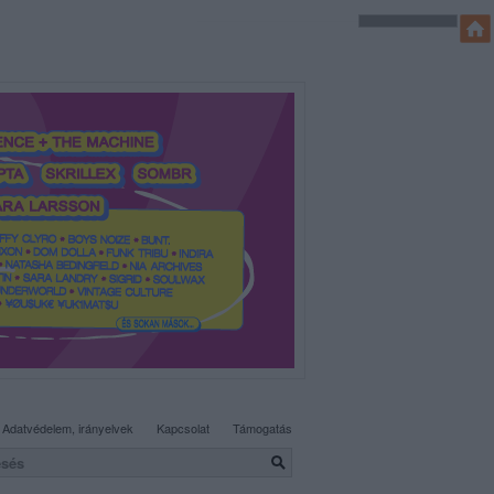
SÜTI BEÁLLÍTÁSOK MÓDOSÍTÁSA
Adatvédelem, irányelvek
Kapcsolat
Támogatás