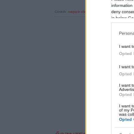
information 
Címkék:
magazin
stand up
netflix
mike birbiglia
rec126
deny consent
in below Go
Persona
I want t
Opted 
I want t
Opted 
I want 
Advertis
Opted 
I want t
of my P
was col
Opted 