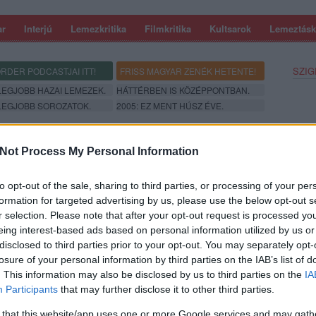
ar
Interjú
Lemezkritika
Filmkritika
Kultsarok
Lemeztásk
SZIG
RDER PODCASTJAI ITT!
FRISS MAGYAR ZENÉK HETENTE!
 LEGJOBB HAZAI LEMEZEK.
HÁTTÉRBEN IS KÖZÉPPONTBAN.
 LEGJOBB SOROZATOK.
2005: EZ MENT HÚSZ ÉVE.
Not Process My Personal Information
JA. MIKE BIRBIGLIA, A NEM CSAK
to opt-out of the sale, sharing to third parties, or processing of your per
formation for targeted advertising by us, please use the below opt-out s
r selection. Please note that after your opt-out request is processed y
 működhet, ha csak simán jók a poénok. Ha azonban valaki igazán
eing interest-based ads based on personal information utilized by us or
 kicsit feszegetnie kell a műfaj határait. Mike Birbiglia már csak
disclosed to third parties prior to your opt-out. You may separately opt-
özé tartozik, mert a privát életét feldolgozó önálló estjeit gond
losure of your personal information by third parties on the IAB’s list of
komikus…
. This information may also be disclosed by us to third parties on the
IA
SZE
Participants
that may further disclose it to other third parties.
 that this website/app uses one or more Google services and may gath
TOVÁBB →