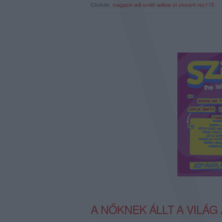
Címkék:
magazin
will smith
willow
st vincent
rec115
A NŐKNEK ÁLLT A VILÁ