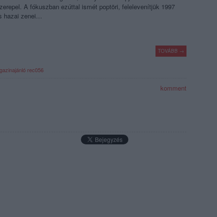
zerepel. A fókuszban ezúttal ismét poptöri, felelevenítjük 1997
és hazai zenei…
TOVÁBB →
azinajánló
rec056
komment