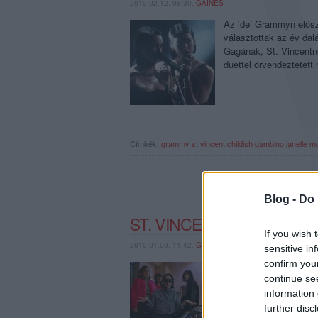
2019.02.12. 08:30,
GAINES
Az idei Grammyn előszö
választottak az év da
Gagának, St. Vincentn
duettel örvendeztetet
Címkék:
grammy
st vincent
childish gambino
janelle 
Blog -
Do 
ST. VINCENT + SLEATER-
If you wish 
2019.01.09. 11:42,
GAINES
sensitive in
confirm you
Mit kapunk akkor, ha 
continue se
énekesnőjét/rocksztárj
zenekarát? Nagy össze
information 
mostantól legjobban vá
further disc