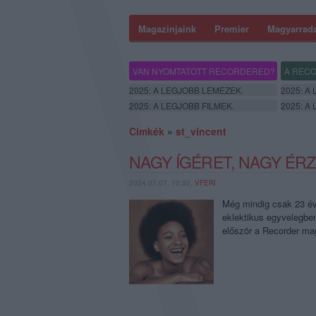
Magazinjaink
Premier
Magyarrad
VAN NYOMTATOTT RECORDERED?
A RECO
2025: A LEGJOBB LEMEZEK.
2025: A
2025: A LEGJOBB FILMEK.
2025: A
Címkék
»
st_vincent
NAGY ÍGÉRET, NAGY ÉR
2024.07.07. 10:32,
VFERI
Még mindig csak 23 év
eklektikus egyvelegben 
először a Recorder ma