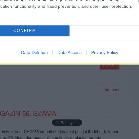
 CSAK ÁTALAKULT
cation functionality and fraud prevention, and other user protection.
t a Gibson anyagi gondjainak a híre. Egy új cikk szerint nem kell
CONFIRM
etéseket levonni: lehet, hogy eltűntek a rocksztárok, de azért
lok - csak éppen más izgatja őket, nem a gitárhősködés.
Data Deletion
Data Access
Privacy Policy
TOVÁBB →
komment
AZIN 56. SZÁMA!
helyeken (a REC056 aktuális terjesztési pontjai itt) lehet felkapni
ni az 56. Recorder magazint, amelynek címlapján és Front