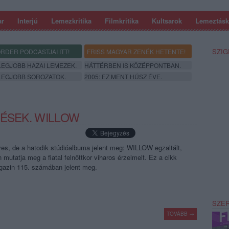
ar
Interjú
Lemezkritika
Filmkritika
Kultsarok
Lemeztásk
SZIG
RDER PODCASTJAI ITT!
FRISS MAGYAR ZENÉK HETENTE!
 LEGJOBB HAZAI LEMEZEK.
HÁTTÉRBEN IS KÖZÉPPONTBAN.
 LEGJOBB SOROZATOK.
2005: EZ MENT HÚSZ ÉVE.
ZÉSEK. WILLOW
es, de a hatodik stúdióalbuma jelent meg: WILLOW egzaltált,
mutatja meg a fiatal felnőttkor viharos érzelmeit. Ez a cikk
gazin 115. számában jelent meg.
SZE
TOVÁBB →