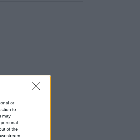
sonal or
ection to
ou may
 personal
out of the
 downstream