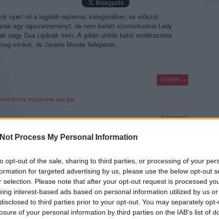
r nyert nő a legjobb raplemez kategóriában, és először
lának egy rapszerzeményt, de nem kellett szomorkodnia Lady
ek vagy Dua Lipának sem. A gálán utóbbi kettő emlékezetes
t meg minket, de Janelle Monáe fellépését…
TOVÁBB →
monáe
kacey musgraves
dua lipa
komment
Not Process My Personal Information
KINNEY = 2019
to opt-out of the sale, sharing to third parties, or processing of your per
formation for targeted advertising by us, please use the below opt-out s
r selection. Please note that after your opt-out request is processed y
összerakjuk a 2010-es évek egyik legizgalmasabb dalszerző-
eing interest-based ads based on personal information utilized by us or
át és a kilencvenes évek egyik legvagányabb punkrock/riot grrrl
gben mernénk fogadni, hogy 2019 egyik legjobb, de legalábbis
disclosed to third parties prior to your opt-out. You may separately opt-
rt lemezét.
losure of your personal information by third parties on the IAB’s list of