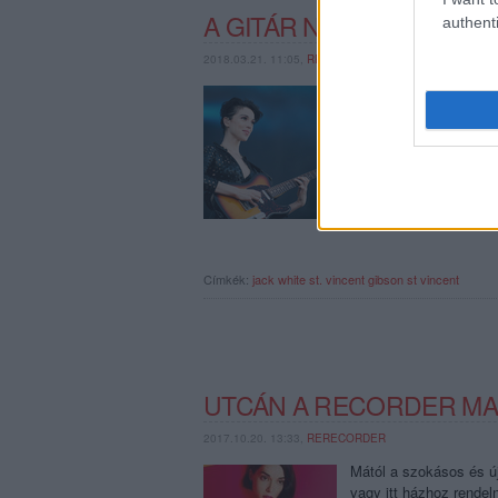
A GITÁR NEM HALT MEG,
authenti
2018.03.21. 11:05,
RRRECORDER
Nemrég bejárta a sajtó
ebből túlzott következt
gitároznak még a fiata
Címkék:
jack white
st. vincent
gibson
st vincent
UTCÁN A RECORDER MAG
2017.10.20. 13:33,
RERECORDER
Mától a szokásos és új 
vagy itt házhoz rendel