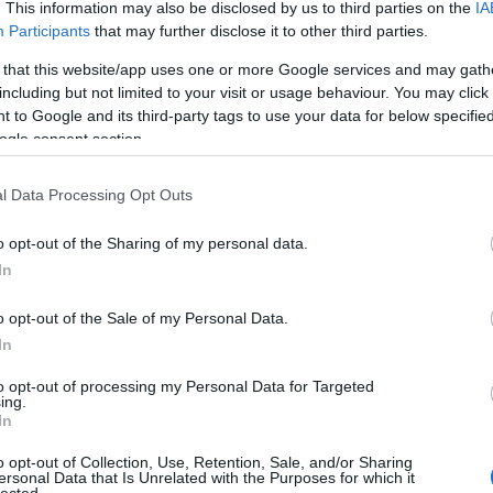
. This information may also be disclosed by us to third parties on the
IA
Participants
that may further disclose it to other third parties.
TOVÁBB →
 that this website/app uses one or more Google services and may gath
including but not limited to your visit or usage behaviour. You may click 
 to Google and its third-party tags to use your data for below specifi
ogle consent section.
komment
l Data Processing Opt Outs
ATION (LEMEZKRITIKA)
o opt-out of the Sharing of my personal data.
In
 album dalait új módon, lecsupaszított formában bemutató St.
textusba helyezi a korábbi számokat. Arról hogy ez mennyire
o opt-out of the Sale of my Personal Data.
mit ad hozzá a szerzeményekhez, kritikánkban olvashattok.
In
to opt-out of processing my Personal Data for Targeted
ing.
In
TOVÁBB →
o opt-out of Collection, Use, Retention, Sale, and/or Sharing
ersonal Data that Is Unrelated with the Purposes for which it
st vincent
rec067
lected.