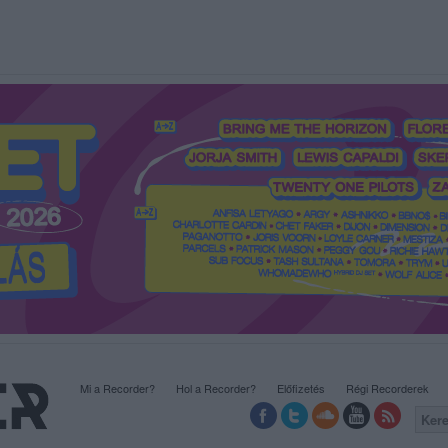
Mi a Recorder?
Hol a Recorder?
Előfizetés
Régi Recorderek