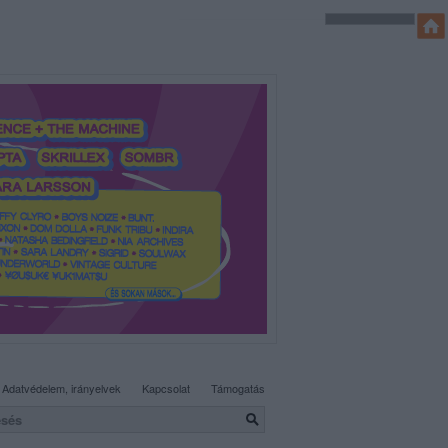
SÜTI BEÁLLÍTÁSOK MÓDOSÍTÁSA
Adatvédelem, irányelvek
Kapcsolat
Támogatás