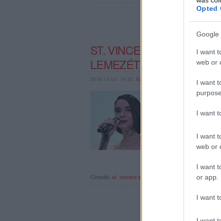
Opted 
Google 
ST. VINCENT ÁTHANGSZE
I want t
LEMEZÉT
web or d
2018.10.03. 14:32,
GAINES
I want t
purpose
A pompás MASSEDUCTIO
változatban csupaszítj
anyagban.
I want 
I want t
web or d
I want t
Címkék:
st. vincent
st vincent
or app.
I want t
I want t