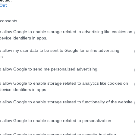
Out
komment
consents
RELVE ADJA KI ÚJRA SAJÁT
o allow Google to enable storage related to advertising like cookies on
evice identifiers in apps.
o allow my user data to be sent to Google for online advertising
s.
N electropop-artrock hangzásvilágát egyszálzongorás
a le a frissen bejelentett MassEducation című, teljes albumnyi
to allow Google to send me personalized advertising.
o allow Google to enable storage related to analytics like cookies on
evice identifiers in apps.
TOVÁBB →
o allow Google to enable storage related to functionality of the website
komment
o allow Google to enable storage related to personalization.
o allow Google to enable storage related to security, including