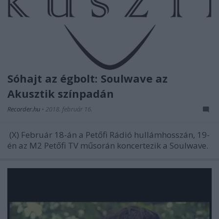
Sóhajt az égbolt: Soulwave az
Akusztik színpadán
Recorder.hu
•
2018. február 16.
(X) Február 18-án a Petőfi Rádió hullámhosszán, 19-
én az M2 Petőfi TV műsorán koncertezik a Soulwave.