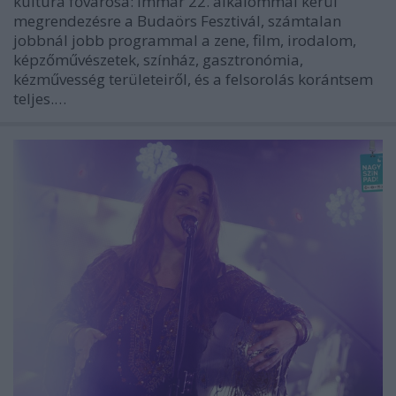
kultúra fővárosa: immár 22. alkalommal kerül
megrendezésre a Budaörs Fesztivál, számtalan
jobbnál jobb programmal a zene, film, irodalom,
képzőművészetek, színház, gasztronómia,
kézművesség területeiről, és a felsorolás korántsem
teljes.…