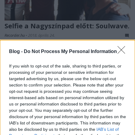
Selfie a Nagyszínpad előtt: Soulwave.
Recorder.hu
•
2018. április 24.
Május 2-től 5-ig négy elődöntőben nyolc előadó
Blog -
Do Not Process My Personal Information
versenyez azért, hogy bekerülhessen a 2018-as
Nagy-Szín-Pad! tehetségmutató május 11-ei
If you wish to opt-out of the sale, sharing to third parties, or
döntőjébe. A Recorder – idén másodszor a program
processing of your personal or sensitive information for
médiapartnereként – ebben a cikkben jelentette be
targeted advertising by us, please use the below opt-out
az indulók névsorát és közölt mindegyikükről egy-
section to confirm your selection. Please note that after your
egy rövid biót…
opt-out request is processed you may continue seeing
interest-based ads based on personal information utilized by
us or personal information disclosed to third parties prior to
your opt-out. You may separately opt-out of the further
disclosure of your personal information by third parties on the
IAB’s list of downstream participants. This information may
also be disclosed by us to third parties on the
IAB’s List of