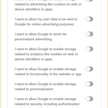
related to advertising like cookies on web or
device identifiers in apps.
I want to allow my user data to be sent to
Google for online advertising purposes.
I want to allow Google to send me
personalized advertising.
I want to allow Google to enable storage
related to analytics like cookies on web or
device identifiers in apps.
I want to allow Google to enable storage
related to functionality of the website or app.
Nagy-szín-pad! 2018 - minden, amit
I want to allow Google to enable storage
az idei tehetségmutatóról tudni kell
related to personalization.
RRRecorder
•
2018. április 10.
I want to allow Google to enable storage
related to security, including authentication
Ötödik alkalommal indul el a Nagy-Szín-Pad!,