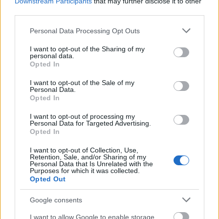
Downstream Participants
that may further disclose it to other
third parties.
Please note that this website/app uses one or more Google
Personal Data Processing Opt Outs
services and may gather and store information including but
not limited to your visit or usage behaviour. You may click to
I want to opt-out of the Sharing of my
personal data.
grant or deny consent to Google and its third-party tags to
Opted In
use your data for below specified purposes in below Google
consent section.
I want to opt-out of the Sale of my
Personal Data.
Opted In
A számok alapján két nagy esélyest
látunk a Nagy-Szín-Pad!
I want to opt-out of processing my
Personal Data for Targeted Advertising.
tehetségmutatón
Opted In
RRRecorder
•
2018. április 23.
I want to opt-out of Collection, Use,
Retention, Sale, and/or Sharing of my
Personal Data that Is Unrelated with the
Purposes for which it was collected.
Facebook, Instagram, YouTube, Spotify, no meg a
Opted Out
koncertek: megnéztük a nyolc versenyző
legfontosabb adatait a május 2-án induló, ötödik
Google consents
Nagy-Szín-Pad! tehetségmutató előtt.
I want to allow Google to enable storage