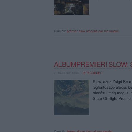
Címkék:
premier
slow
amoeba
call me unique
ALBUMPREMIER! SLOW: 
2015.05.03. 10:00,
RERECORDER
Slow, azaz Zsigri Bé a
legfontosabb alakja, b
ráadásul még meg is je
State Of High. Premie
Címkék:
lemez
album
slow
albumpremier