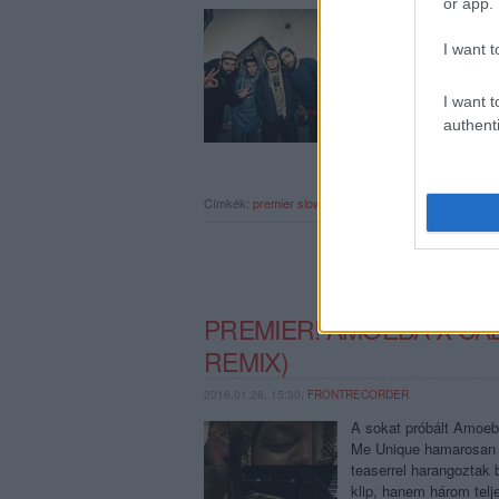
or app.
Zsigiribé, azaz az ins
harmadik önálló nagyle
I want t
azóta sok más mellett
és a SéF-fel közösen 
I want t
authenti
Címkék:
premier
slow
dalpremier
slow village
PREMIER! AMOEBA X CA
REMIX)
2016.01.26. 15:30,
FRONTRECORDER
A sokat próbált Amoeba
Me Unique hamarosan k
teaserrel harangoztak
klip, hanem három tel