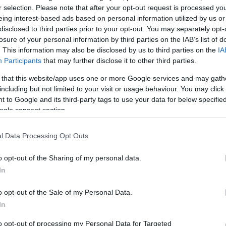
r selection. Please note that after your opt-out request is processed y
TOVÁBB →
eing interest-based ads based on personal information utilized by us or
disclosed to third parties prior to your opt-out. You may separately opt-
ier
UK garage
one-ab
tink
slow village
glsch
büki balázs
losure of your personal information by third parties on the IAB’s list of
. This information may also be disclosed by us to third parties on the
IA
komment
Participants
that may further disclose it to other third parties.
 that this website/app uses one or more Google services and may gath
including but not limited to your visit or usage behaviour. You may click 
 to Google and its third-party tags to use your data for below specifi
ogle consent section.
l Data Processing Opt Outs
o opt-out of the Sharing of my personal data.
In
o opt-out of the Sale of my Personal Data.
In
BEL
to opt-out of processing my Personal Data for Targeted