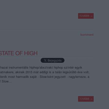
TOVÁBB →
komment
STATE OF HIGH
 hazai instrumentális hiphop/absztrakt hiphop színtér egyik
eatmakere, akinek 2015 már eddigi is a talán legsűrűbb éve volt,
lenik most harmadik saját - Slow-ként jegyzett - nagylemeze, a
r! Slow…
TOVÁBB →