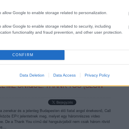
trumentális/absztrakt hiphop beatmaker Slow alig egy éve adta ki
mezét, a State Of High-t, aminek itt a Recorderen volt a premierje,
o allow Google to enable storage related to personalization.
 továbbgondolt egy Amoeba/Call Me Unique-trekket, Zomblaze-zel
létrehozták az ő…
o allow Google to enable storage related to security, including
cation functionality and fraud prevention, and other user protection.
TOVÁBB →
CONFIRM
komment
Data Deletion
Data Access
Privacy Policy
LL ME UNIQUE: THANK YOU (SLOW
 zenekar és a jelenleg Budapesten élő fiatal angol énekesnő, Call
özös EP-t jelentetnek meg, melyet egy háromrészes video
 be. De a Thank You című dal hangsávjaiból nem csak három rövid
jes…