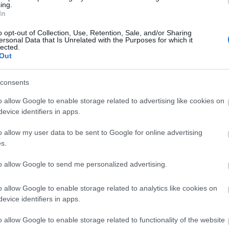
ing.
OGRAM – SLOW VILLAGE: „BE
In
o opt-out of Collection, Use, Retention, Sale, and/or Sharing
ersonal Data that Is Unrelated with the Purposes for which it
lected.
Out
 ötödik évadában támogatott induló előadók sorából
zinteségével kiemelkedik a Slow Village. A lemezkészítés
 aktualitásokról kérdeztük őket – Slow és Goulasch pedig válaszol!
consents
o allow Google to enable storage related to advertising like cookies on
evice identifiers in apps.
TOVÁBB →
o allow my user data to be sent to Google for online advertising
s.
ló program
rec070
to allow Google to send me personalized advertising.
komment
o allow Google to enable storage related to analytics like cookies on
evice identifiers in apps.
AGE: 2000TIZENVALAHÁNY
o allow Google to enable storage related to functionality of the website