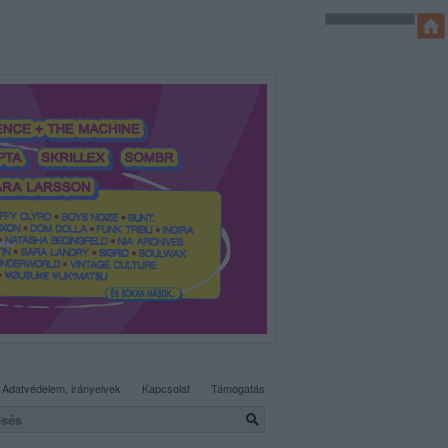
SÜTI BEÁLLÍTÁSOK MÓDOSÍTÁSA
Adatvédelem, irányelvek
Kapcsolat
Támogatás