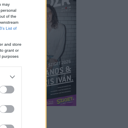
ou may
 personal
out of the
 downstream
B’s List of
er and store
to grant or
ed purposes
ÉPÉS