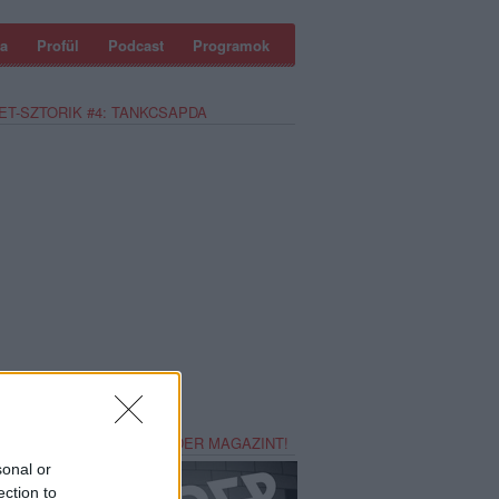
a
Profül
Podcast
Programok
ET-SZTORIK #4: TANKCSAPDA
REZZ MAGADNAK RECORDER MAGAZINT!
sonal or
ection to