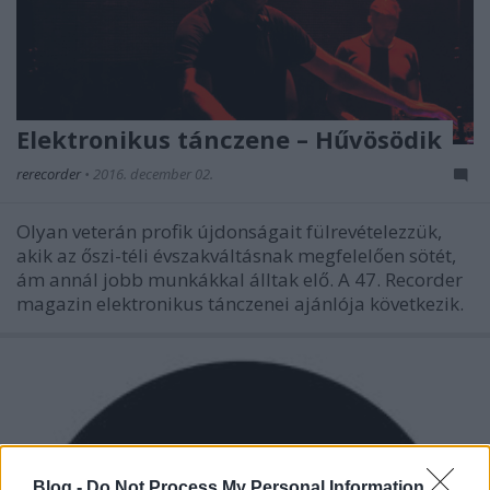
Elektronikus tánczene – Hűvösödik
rerecorder
•
2016. december 02.
Olyan veterán profik újdonságait fülrevételezzük,
akik az őszi-téli évszakváltásnak megfelelően sötét,
ám annál jobb munkákkal álltak elő. A 47. Recorder
magazin elektronikus tánczenei ajánlója következik.
Blog -
Do Not Process My Personal Information