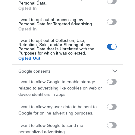
tánczene felől közelíthető (egyikük újra nagy
Personal Data.
Opted In
formában, másikuk meglepőt húzott), Action
Bronson a hiphopban, a Lightning Bolt duó
I want to opt-out of processing my
zajrockban nagy név (egyikük kicsit félrement,
Personal Data for Targeted Advertising.
másikuk szuperül tért vissza), és itt a The…
Opted In
I want to opt-out of Collection, Use,
Retention, Sale, and/or Sharing of my
Personal Data that Is Unrelated with the
Purposes for which it was collected.
Opted Out
Google consents
I want to allow Google to enable storage
related to advertising like cookies on web or
device identifiers in apps.
I want to allow my user data to be sent to
Google for online advertising purposes.
I want to allow Google to send me
personalized advertising.