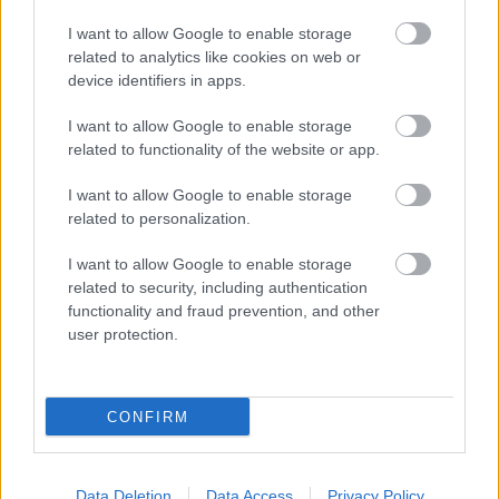
A halál eljön a lányért Scuba új
klipjében
I want to allow Google to enable storage
related to analytics like cookies on web or
Frontrecorder
•
2015. április 01.
device identifiers in apps.
I want to allow Google to enable storage
Március 23-án jelent meg a Berlinben élő brit
related to functionality of the website or app.
elektronikus zenei producer, Scuba negyedik
albuma, melyhez egy kliptrilógia készül. Ennek
I want to allow Google to enable storage
második darabja az All I Think About Is
related to personalization.
Death nyomasztó videója, melyben egy fiatal lány
menekül a Halál elől. A 2007 óta a német
I want to allow Google to enable storage
fővárosban…
related to security, including authentication
functionality and fraud prevention, and other
user protection.
CONFIRM
Data Deletion
Data Access
Privacy Policy