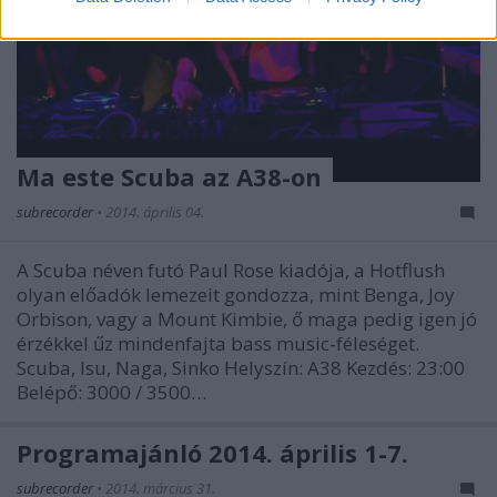
Ma este Scuba az A38-on
subrecorder
•
2014. április 04.
A Scuba néven futó Paul Rose kiadója, a Hotflush
olyan előadók lemezeit gondozza, mint Benga, Joy
Orbison, vagy a Mount Kimbie, ő maga pedig igen jó
érzékkel űz mindenfajta bass music-féleséget.
Scuba, Isu, Naga, Sinko Helyszín: A38 Kezdés: 23:00
Belépő: 3000 / 3500…
Programajánló 2014. április 1-7.
subrecorder
•
2014. március 31.