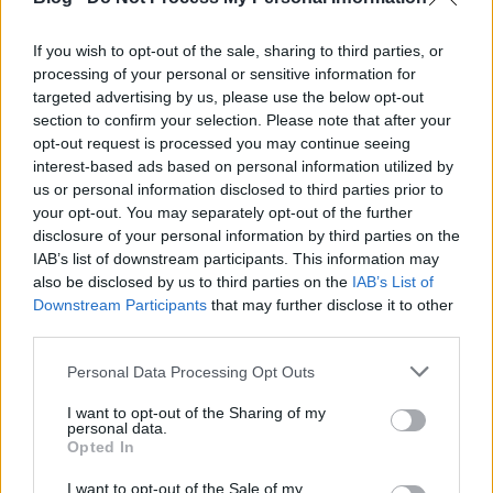
If you wish to opt-out of the sale, sharing to third parties, or
processing of your personal or sensitive information for
targeted advertising by us, please use the below opt-out
section to confirm your selection. Please note that after your
opt-out request is processed you may continue seeing
interest-based ads based on personal information utilized by
us or personal information disclosed to third parties prior to
your opt-out. You may separately opt-out of the further
disclosure of your personal information by third parties on the
IAB’s list of downstream participants. This information may
also be disclosed by us to third parties on the
IAB’s List of
Downstream Participants
that may further disclose it to other
Lemez Gyorstár – 2015. 19. hét:
third parties.
Scuba, Jam City, Action Bronson,
Please note that this website/app uses one or more Google
Personal Data Processing Opt Outs
Lightning Bolt, The Very Best
services and may gather and store information including but
not limited to your visit or usage behaviour. You may click to
I want to opt-out of the Sharing of my
rerecorder
•
2015. május 07.
personal data.
grant or deny consent to Google and its third-party tags to
Opted In
use your data for below specified purposes in below Google
Lemez gyorstár: Scuba és Jam City az elektronikus
consent section.
I want to opt-out of the Sale of my