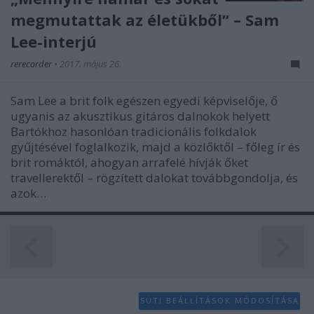
functionality and fraud prevention, and other
megmutattak az életükből” – Sam
user protection.
Lee-interjú
rerecorder
•
2017. május 26.
Sam Lee a brit folk egészen egyedi képviselője, ő
ugyanis az akusztikus gitáros dalnokok helyett
Bartókhoz hasonlóan tradicionális folkdalok
gyűjtésével foglalkozik, majd a közlőktől – főleg ír és
brit romáktól, ahogyan arrafelé hívják őket
travellerektől – rögzített dalokat továbbgondolja, és
azok…
SÜTI BEÁLLÍTÁSOK MÓDOSÍTÁSA