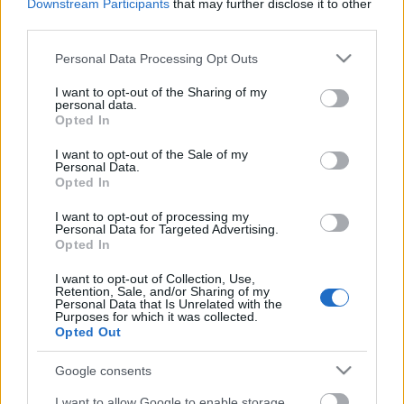
Downstream Participants
that may further disclose it to other
third parties.
Please note that this website/app uses one or more Google
Personal Data Processing Opt Outs
services and may gather and store information including but
not limited to your visit or usage behaviour. You may click to
I want to opt-out of the Sharing of my
personal data.
grant or deny consent to Google and its third-party tags to
Opted In
use your data for below specified purposes in below Google
consent section.
I want to opt-out of the Sale of my
Personal Data.
Opted In
I want to opt-out of processing my
Personal Data for Targeted Advertising.
Opted In
Ütős programokkal készül az őszre a
Magyar Zene Háza, jön Sun Kil Moon,
I want to opt-out of Collection, Use,
Retention, Sale, and/or Sharing of my
Alva Noto és az Injury Reserve is
Personal Data that Is Unrelated with the
Purposes for which it was collected.
Opted Out
srecorder
•
2022. június 30.
Google consents
Az őszi szezonban számos dalszerző-előadó teszi
I want to allow Google to enable storage