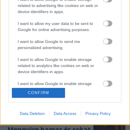
tiszteletét a Magyar Zene Házában, de mindegyikük
related to advertising like cookies on web or
egy kicsit más oldalát domborítja ki a zsánernek: az
device identifiers in apps.
amerikai alternatív rock egyik vezető alakja, a Red
House Painters zenekarral indult Sun Kil Moon a
I want to allow my user data to be sent to
nagyon személyes történetmesélésben hisz, Becca…
Google for online advertising purposes.
I want to allow Google to send me
personalized advertising.
I want to allow Google to enable storage
related to analytics like cookies on web or
device identifiers in apps.
I want to allow Google to enable storage
related to functionality of the website or app.
CONFIRM
I want to allow Google to enable storage
related to personalization.
Data Deletion
Data Access
Privacy Policy
I want to allow Google to enable storage
related to security, including authentication
„Mennyire hamar és sokat