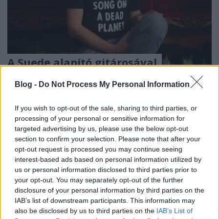
A Suede alapító gitárosával
koncertezik Sam Lee Budapesten!
Blog -
Do Not Process My Personal Information
srecorder
•
2022. október 05.
If you wish to opt-out of the sale, sharing to third parties, or
Sam Lee a folkzene egyik igazán különös figurája,
processing of your personal or sensitive information for
aki brit Bartók Bélaként járja a szigetországot, hogy
targeted advertising by us, please use the below opt-out
felgyűjtse – főleg angol és ír romáktól – a nem ritkán
section to confirm your selection. Please note that after your
több mint ezer éves népdalokat, majd
opt-out request is processed you may continue seeing
interest-based ads based on personal information utilized by
továbbgondolja, modern hangszerelésbe öltöztesse
us or personal information disclosed to third parties prior to
azokat. Öt éve már fellépett a Müpában, október 12-
your opt-out. You may separately opt-out of the further
én…
disclosure of your personal information by third parties on the
IAB’s list of downstream participants. This information may
also be disclosed by us to third parties on the
IAB’s List of