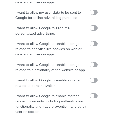
device identifiers in apps.
I want to allow my user data to be sent to
Google for online advertising purposes.
I want to allow Google to send me
personalized advertising.
I want to allow Google to enable storage
related to analytics like cookies on web or
device identifiers in apps.
I want to allow Google to enable storage
Bruce Springsteen: Western Stars
related to functionality of the website or app.
(lemezkritika)
I want to allow Google to enable storage
coffinshaker
•
2019. július 20.
related to personalization.
I want to allow Google to enable storage
Miután a Recorder magazin 73. számában átvettük a
related to security, including authentication
legnagyobb sikereket, a fontos mérföldköveket, a
functionality and fraud prevention, and other
legmeghatározóbb alkotótársakat és a kínos
user protection.