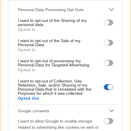
Please note that this website/app uses one or more Google
Personal Data Processing Opt Outs
services and may gather and store information including but
not limited to your visit or usage behaviour. You may click to
I want to opt-out of the Sharing of my
personal data.
grant or deny consent to Google and its third-party tags to
Opted In
use your data for below specified purposes in below Google
consent section.
I want to opt-out of the Sale of my
Personal Data.
Opted In
I want to opt-out of processing my
Personal Data for Targeted Advertising.
Szerdán Iggy Pop a Budapest
Opted In
Parkban!
I want to opt-out of Collection, Use,
Retention, Sale, and/or Sharing of my
coffinshaker
•
2019. július 23.
Personal Data that Is Unrelated with the
Purposes for which it was collected.
Opted Out
Egy legenda tér vissza Budapestre Iggy Pop
személyében.
Google consents
I want to allow Google to enable storage
related to advertising like cookies on web or