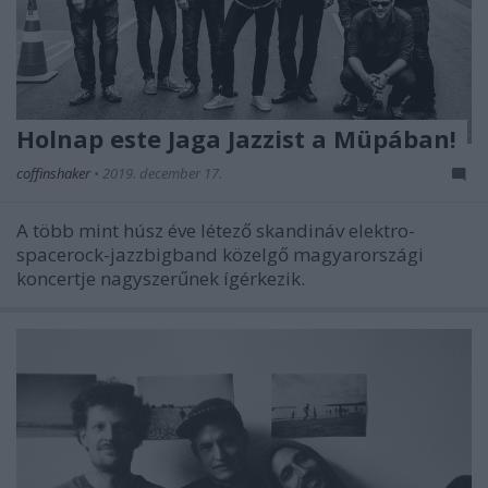
Holnap este Jaga Jazzist a Müpában!
coffinshaker
•
2019. december 17.
A több mint húsz éve létező skandináv elektro-
spacerock-jazzbigband közelgő magyarországi
koncertje nagyszerűnek ígérkezik.