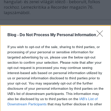
hangulat- és zenei világát idéző - beborult, folkos
rockhoz. Lemezkritika a Recorder magazin 76.
lapszámából.
HTRK: Venus In Leo (lemezkritika)
coffinshaker
•
2019. október 26.
Blog -
Do Not Process My Personal Information
If you wish to opt-out of the sale, sharing to third parties, or
A HTRK öt évvel ezelőtti lemeze kapcsán azt írtuk,
processing of your personal or sensitive information for
hogy " Nigel Yang félhomályos ambient hátterei és
targeted advertising by us, please use the below opt-out
Jonnine Standish énekesnő bűnös flörtje az
section to confirm your selection. Please note that after your
újhullámos elektronika egyik legszebb egymásra
opt-out request is processed you may continue seeing
találása". De vajon egy fél évtizeddel később is
interest-based ads based on personal information utilized by
megvan még a kémia közöttük? Lemezkritika a
us or personal information disclosed to third parties prior to
Recorder magazin…
your opt-out. You may separately opt-out of the further
disclosure of your personal information by third parties on the
IAB’s list of downstream participants. This information may
also be disclosed by us to third parties on the
IAB’s List of
Downstream Participants
that may further disclose it to other
third parties.