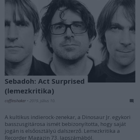
Sebadoh: Act Surprised
(lemezkritika)
coffinshaker
•
2019. július 10.
A kultikus indierock-zenekar, a Dinosaur Jr. egykori
basszusgitárosa ismét bebizonyította, hogy saját
jogán is elsőosztályú dalszerző. Lemezkritika a
Recorder Magazin 73. lapszámából.