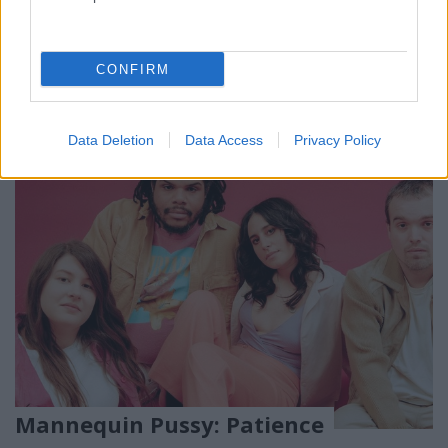
közjátékokat A Főnök életművéből, a 74. számban
elmondtuk, mi mit gondolunk legújabb, Western
Stars című új lemezéről.
CONFIRM
Data Deletion
Data Access
Privacy Policy
Mannequin Pussy: Patience