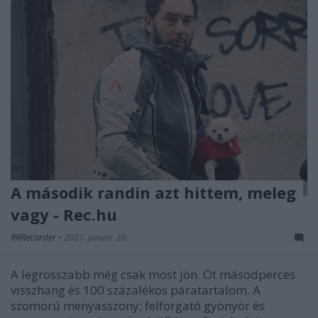
A második randin azt hittem, meleg
vagy - Rec.hu
RRRecorder
•
2021. január 28.
A legrosszabb még csak most jön. Öt másodperces
visszhang és 100 százalékos páratartalom. A
szomorú menyasszony; felforgató gyönyör és