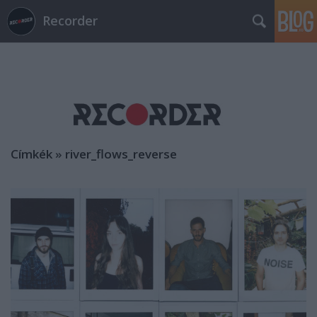
Recorder
Címkék
»
river_flows_reverse