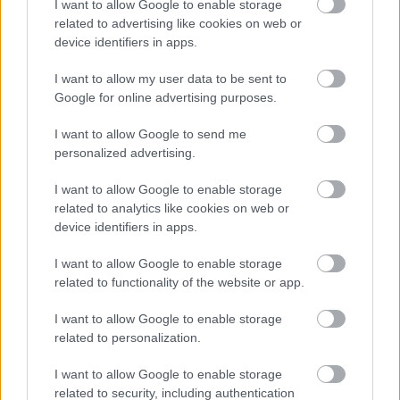
Flows Reverse-lemezpremier
I want to allow Google to enable storage
related to advertising like cookies on web or
srecorder
•
2022. november 15.
device identifiers in apps.
Tavaly év elején jött ki a nemzetközi rajongótáborral
I want to allow my user data to be sent to
bíró Psychedelic Source kiadó egyik
Google for online advertising purposes.
legkülönlegesebb kiadványa, a Rivers Flow Reverse
I want to allow Google to send me
pszichedelikus folklemeze. Most pedig itt a folytatás,
personalized advertising.
a hol megnyugtatóan, hol felkavaróan áramló,
jazzes, ambientes, dark countrys, és persze
I want to allow Google to enable storage
elvarázsoltan…
related to analytics like cookies on web or
device identifiers in apps.
I want to allow Google to enable storage
related to functionality of the website or app.
I want to allow Google to enable storage
related to personalization.
I want to allow Google to enable storage
related to security, including authentication