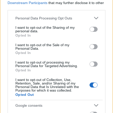
Downstream Participants
that may further disclose it to other
legkülönfélébb műfajok és szubkultúrák képviselői,
third parties.
a hiphoptól a…
Please note that this website/app uses one or more Google
Personal Data Processing Opt Outs
services and may gather and store information including but
not limited to your visit or usage behaviour. You may click to
I want to opt-out of the Sharing of my
personal data.
grant or deny consent to Google and its third-party tags to
Opted In
use your data for below specified purposes in below Google
consent section.
I want to opt-out of the Sale of my
Personal Data.
Opted In
I want to opt-out of processing my
Personal Data for Targeted Advertising.
Opted In
I want to opt-out of Collection, Use,
Retention, Sale, and/or Sharing of my
Personal Data that Is Unrelated with the
Purposes for which it was collected.
Opted Out
„Egy nevadai sivatagban várjuk a jól
megérdemelt apokalipszist” – River
Google consents