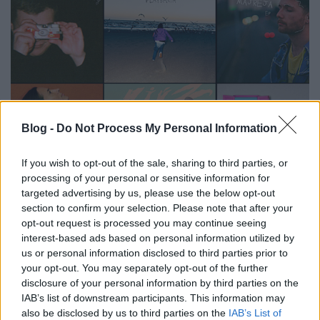
Blog -
Do Not Process My Personal Information
If you wish to opt-out of the sale, sharing to third parties, or
processing of your personal or sensitive information for
2022 legjobb magyar lemezei
targeted advertising by us, please use the below opt-out
section to confirm your selection. Please note that after your
RRRecorder
•
2022. december 12.
opt-out request is processed you may continue seeing
interest-based ads based on personal information utilized by
2022 ismét erős éve volt a magyar zenének,
us or personal information disclosed to third parties prior to
olyannyira, hogy még a tavalyinál is több, 30+20
your opt-out. You may separately opt-out of the further
albumot, EP-t vettünk fel szokásos évvégi listánkra.
disclosure of your personal information by third parties on the
Erős lemezeket hoztak a mainstream legújabb
IAB’s list of downstream participants. This information may
generációjának előadói csakúgy, mint a
also be disclosed by us to third parties on the
IAB’s List of