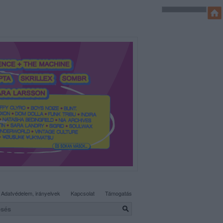
SÜTI BEÁLLÍTÁSOK MÓDOSÍTÁSA
Adatvédelem, irányelvek
Kapcsolat
Támogatás