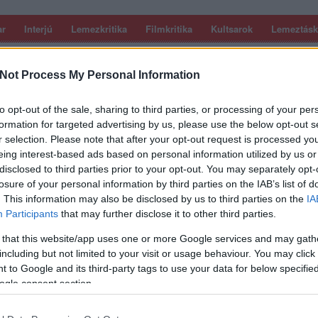
ar
Interjú
Lemezkritika
Filmkritika
Kultsarok
Lemeztásk
SZIG
RDER PODCASTJAI ITT!
FRISS MAGYAR ZENÉK HETENTE!
Not Process My Personal Information
 LEGJOBB HAZAI LEMEZEK.
HÁTTÉRBEN IS KÖZÉPPONTBAN.
 LEGJOBB SOROZATOK.
2005: EZ MENT HÚSZ ÉVE.
to opt-out of the sale, sharing to third parties, or processing of your per
formation for targeted advertising by us, please use the below opt-out s
r selection. Please note that after your opt-out request is processed y
eing interest-based ads based on personal information utilized by us or
IZMUS” – SHARLEEN SPITERI, TEXAS
disclosed to third parties prior to your opt-out. You may separately opt-
losure of your personal information by third parties on the IAB’s list of
. This information may also be disclosed by us to third parties on the
IA
Participants
that may further disclose it to other third parties.
sságánál (ez 26 millió körül van) több lemezt eladó skót Texas
, a napokban jelentkezett először új lemezzel, de az eddigi
 that this website/app uses one or more Google services and may gath
– mint interjúnkból kiderül – alapos okai voltak. A friss és remek
including but not limited to your visit or usage behaviour. You may click 
 to Google and its third-party tags to use your data for below specifi
SZE
ogle consent section.
TOVÁBB →