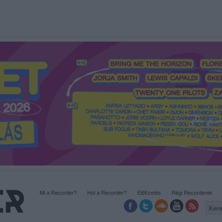
Mi a Recorder?
Hol a Recorder?
Előfizetés
Régi Recorderek