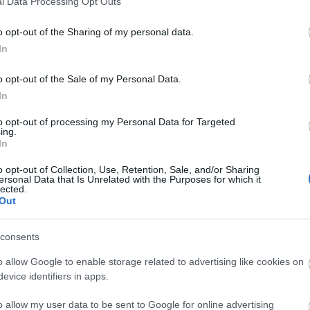
l Data Processing Opt Outs
o opt-out of the Sharing of my personal data.
In
komment
o opt-out of the Sale of my Personal Data.
In
to opt-out of processing my Personal Data for Targeted
ing.
In
o opt-out of Collection, Use, Retention, Sale, and/or Sharing
ersonal Data that Is Unrelated with the Purposes for which it
lected.
Out
consents
o allow Google to enable storage related to advertising like cookies on
evice identifiers in apps.
o allow my user data to be sent to Google for online advertising
BEL