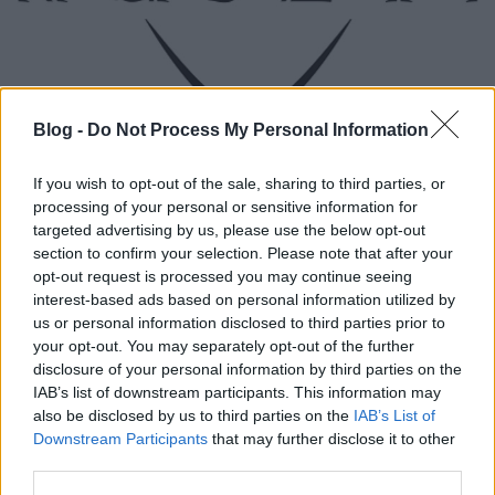
Blog -
Do Not Process My Personal Information
Nézd meg a Republic rendhagyó
koncertjét!
If you wish to opt-out of the sale, sharing to third parties, or
processing of your personal or sensitive information for
Recorder.hu
•
2018. március 23.
targeted advertising by us, please use the below opt-out
section to confirm your selection. Please note that after your
(X) A Petőfi Akusztik következő részének vendége a
opt-out request is processed you may continue seeing
legendás Republic együttes lesz. A rockerek ezúttal
interest-based ads based on personal information utilized by
letették az elektromos gitárokat és az elmúlt 28 év
us or personal information disclosed to third parties prior to
anyagaiból válogatva családias akusztikus koncertet
your opt-out. You may separately opt-out of the further
adtak. Egy sláger a sok közül már meg is hallgatható
disclosure of your personal information by third parties on the
és -nézhető, csak itt, a Recorderen.
IAB’s list of downstream participants. This information may
also be disclosed by us to third parties on the
IAB’s List of
Downstream Participants
that may further disclose it to other
A csend beszél tovább – Cipőre
third parties.
emlékezve