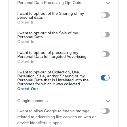
Please note that this website/app uses one or more Google
Personal Data Processing Opt Outs
rerecorder
•
2013. március 11.
services and may gather and store information including but
not limited to your visit or usage behaviour. You may click to
I want to opt-out of the Sharing of my
personal data.
grant or deny consent to Google and its third-party tags to
Ma hajnalban elhunyt az 1965-ös születésű Bódi
Opted In
use your data for below specified purposes in below Google
László, ahogyan mindenki ismerte, Cipő, a Republic
consent section.
énekese. A Recorder személyes hangvételű,
I want to opt-out of the Sale of my
Personal Data.
dalszerzői munkásságára koncentráló írással
Opted In
emlékezik. Bár meglepetést nem okozott, mégis
elborzadva láttam az utóbbi hetekben,…
I want to opt-out of processing my
Personal Data for Targeted Advertising.
Opted In
I want to opt-out of Collection, Use,
Retention, Sale, and/or Sharing of my
Personal Data that Is Unrelated with the
Purposes for which it was collected.
Opted Out
Google consents
I want to allow Google to enable storage
related to advertising like cookies on web or
device identifiers in apps.