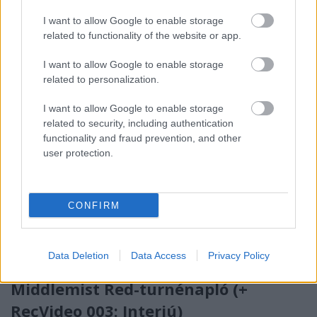
zenekart - Turnénapló és videó az élményeinkről.
I want to allow Google to enable storage
related to functionality of the website or app.
I want to allow Google to enable storage
related to personalization.
I want to allow Google to enable storage
related to security, including authentication
functionality and fraud prevention, and other
user protection.
CONFIRM
Data Deletion
Data Access
Privacy Policy
Pszichedelikus köd a Balaton felett –
Middlemist Red-turnénapló (+
RecVideo 003: Interjú)