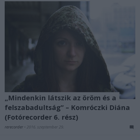
„Mindenkin látszik az öröm és a
felszabadultság” – Komróczki Diána
(Fotórecorder 6. rész)
rerecorder
•
2016. szeptember 29.