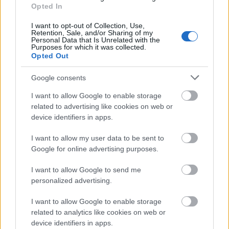
Opted In
I want to opt-out of Collection, Use,
Retention, Sale, and/or Sharing of my
Personal Data that Is Unrelated with the
Purposes for which it was collected.
Opted Out
Google consents
I want to allow Google to enable storage
related to advertising like cookies on web or
Felnőttek a nagyszínpadhoz –
device identifiers in apps.
Blahalouisiana-turnénapló (+
I want to allow my user data to be sent to
RecVideo 004)
Google for online advertising purposes.
rerecorder
•
2016. augusztus 29.
I want to allow Google to send me
personalized advertising.
Az első nagylemezét idén kiadó - és azzal Recorder-
I want to allow Google to enable storage
címlapra is kerülő - Blahalouisiana túl van első
related to analytics like cookies on web or
masszívabb nyári fesztiválszezonján, a Recorder az
device identifiers in apps.
augusztusi zebegényi UbikEklektikre kísérte el