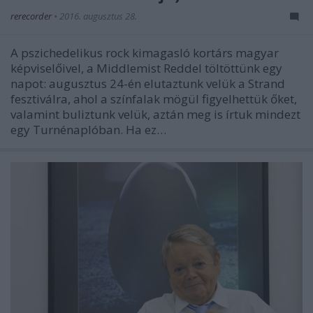
rerecorder
•
2016. augusztus 28.
A pszichedelikus rock kimagasló kortárs magyar
képviselőivel, a Middlemist Reddel töltöttünk egy
napot: augusztus 24-én elutaztunk velük a Strand
fesztiválra, ahol a színfalak mögül figyelhettük őket,
valamint buliztunk velük, aztán meg is írtuk mindezt
egy Turnénaplóban. Ha ez…