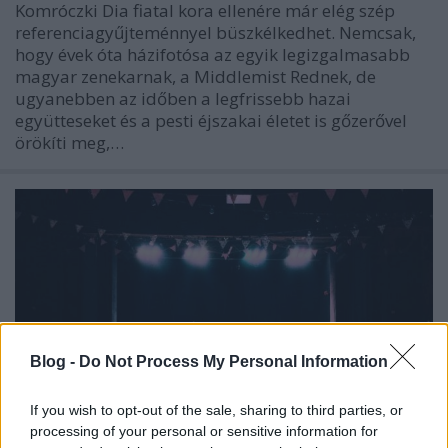
Komróczki Dia fiatal kora ellenére már elég szép
referenciagyűjteménnyel büszkélkedhet. Nemcsak,
hogy évek óta házifotósa az egyik legizgalmasabb
magyar zenekarnak, a Middlemist Rednek, de
ugyanebben az időben a legfrissebb hazai
együtteseket és a pesti éjszakai életet is gőzerővel
örökíti meg,…
Blog -
Do Not Process My Personal Information
If you wish to opt-out of the sale, sharing to third parties, or
processing of your personal or sensitive information for