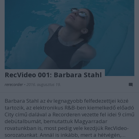
RecVideo 001: Barbara Stahl
rerecorder
•
2016. augusztus 19.
Barbara Stahl az év legnagyobb felfedezettjei közé
tartozik, az elektronikus R&B-ben kiemelkedő előadó
City című dalával a Recorderen vezette fel idei 9 című
debütalbumát, bemutattuk Magyarradar
rovatunkban is, most pedig vele kezdjük RecVideo-
sorozatunkat. Annál is inkább, mert a hétvégén,…