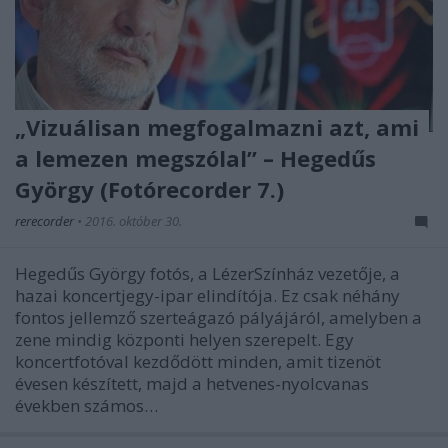
„Vizuálisan megfogalmazni azt, ami
a lemezen megszólal” – Hegedűs
György (Fotórecorder 7.)
rerecorder
•
2016. október 30.
Hegedűs György fotós, a LézerSzínház vezetője, a
hazai koncertjegy-ipar elindítója. Ez csak néhány
fontos jellemző szerteágazó pályájáról, amelyben a
zene mindig központi helyen szerepelt. Egy
koncertfotóval kezdődött minden, amit tizenöt
évesen készített, majd a hetvenes-nyolcvanas
években számos…