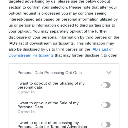
targeted advertising by us, please use the below opt-out
section to confirm your selection. Please note that after your
Mint egy párkapcsolat életében az
opt-out request is processed you may continue seeing
interest-based ads based on personal information utilized by
összeköltözés – iamyank-Turnénapló
us or personal information disclosed to third parties prior to
(+RecVideo 005)
your opt-out. You may separately opt-out of the further
disclosure of your personal information by third parties on the
rerecorder
•
2016. szeptember 01.
IAB’s list of downstream participants. This information may
also be disclosed by us to third parties on the
IAB’s List of
Az eddigi Turnénaplóinkban a kívülről érkező
Downstream Participants
that may further disclose it to other
third parties.
megfigyelő szemszögéből szóltunk utazó, ki-
bepakoló, koncertező zenekarokról, most viszont
Please note that this website/app uses one or more Google
Personal Data Processing Opt Outs
iamyank, pontosabban az iamyank Live Band
services and may gather and store information including but
négynapos augusztus végi lengyelországi
not limited to your visit or usage behaviour. You may click to
I want to opt-out of the Sharing of my
koncertsorozatát belső körből mutatjuk be -
personal data.
grant or deny consent to Google and its third-party tags to
Opted In
konkrétan a…
use your data for below specified purposes in below Google
consent section.
I want to opt-out of the Sale of my
Personal Data.
Opted In
I want to opt-out of processing my
Personal Data for Targeted Advertising.