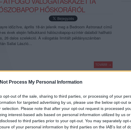
 ÁTFOGÓ VÁLOGATÁSKAZETTA
LÓSZOBAPOP HŐSKORÁRÓL
ayre időzítve, április 18-án jelenik meg a Bedroom Astronaut című
-es évek elején felbukkanó hálószobapop-színtér dalaiból hallható
s, 26 dalos szelekció. A válogatás limitált példányszámban
ttán Sallai László…
TOVÁBB →
 lászló
hermina records
Not Process My Personal Information
komment
to opt-out of the sale, sharing to third parties, or processing of your per
formation for targeted advertising by us, please use the below opt-out s
BOLTOK NAPJA!
r selection. Please note that after your opt-out request is processed y
eing interest-based ads based on personal information utilized by us or
disclosed to third parties prior to your opt-out. You may separately opt-
 és több száz nemzetközi kiadvánnyal rendezik meg 2025. április
losure of your personal information by third parties on the IAB’s list of