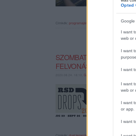
Opted 
Google 
Címkék:
programajánló
lemezbolt
record store day
I want t
web or d
I want t
SZOMBATON RECORD STO
purpose
FELVONÁS!
I want 
2020.08.24. 18:10,
GAINES
Rendes körülmények kö
I want t
Magyarországon is a L
web or d
is keresztülhúzta a k
szervezők végül három
I want t
or app.
I want t
Címkék:
duel
lemezbolt
record store day
sallai lászló
I want t