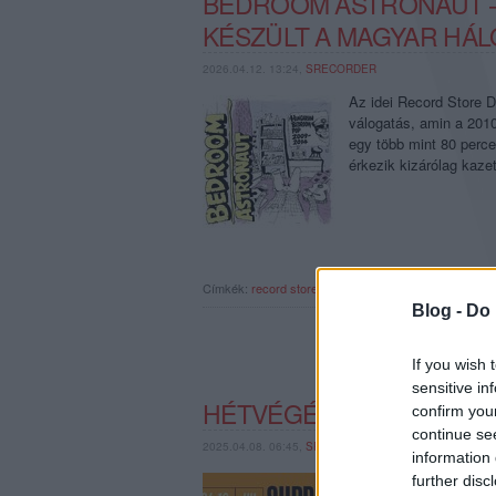
BEDROOM ASTRONAUT –
KÉSZÜLT A MAGYAR HÁ
2026.04.12. 13:24,
SRECORDER
Az idei Record Store D
válogatás, amin a 2010
egy több mint 80 perce
érkezik kizárólag kaze
Címkék:
record store day
magyar hálószobapop
sallai
Blog -
Do 
If you wish 
sensitive in
HÉTVÉGÉN JÖN A LEMEZ
confirm you
continue se
2025.04.08. 06:45,
SRECORDER
information 
Három exkluzív magyar
further disc