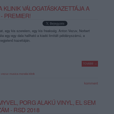
 KLINIK VÁLOGATÁSKAZETTÁJA A
- PREMIER!
at, egy kis szerelem, egy kis freakség. Anton Vezuv, Norbert
lia egy-egy dala hallható a kiadó limitált példányszámú, a
egjelenő kazettáján.
TOVÁBB →
n vezuv
musica moralia
klinik
komment
VEL, PORG ALAKÚ VINYL, EL SEM
ÁM - RSD 2018