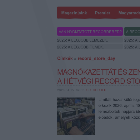
Magazinjaink
Premier
Magyarrad
VAN NYOMTATOTT RECORDERED?
A RECO
2025: A LEGJOBB LEMEZEK.
2025: A
2025: A LEGJOBB FILMEK.
2025: A
Címkék
»
record_store_day
MAGNÓKAZETTÁT ÉS ZE
A HÉTVÉGI RECORD STO
2026.04.15. 09:03,
SRECORDER
Limitált hazai különl
érkezik 2026. április 
lemezboltok napjára id
előadók, amelyek közü