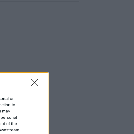
sonal or
ection to
ou may
 personal
out of the
 downstream