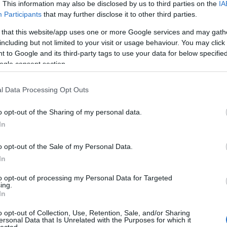
nerajongók ünnepét, a Record Store Day-t. A lemezboltok napjára
. This information may also be disclosed by us to third parties on the
IA
k is különleges lemezmegjelenésekkel készülnek világszerte. A
Participants
that may further disclose it to other third parties.
itkaságokat nyolc magyar…
 that this website/app uses one or more Google services and may gath
including but not limited to your visit or usage behaviour. You may click 
 to Google and its third-party tags to use your data for below specifi
TOVÁBB →
ogle consent section.
l Data Processing Opt Outs
komment
o opt-out of the Sharing of my personal data.
In
ZGYŰJTŐK ÉS A ZENEŐRÜLTEK
ORE DAY
o opt-out of the Sale of my Personal Data.
In
to opt-out of processing my Personal Data for Targeted
ton már 17. alkalommal rendezik meg a zenerajongók ünnepét,
ing.
A lemezboltok napjára a kiadók és az előadók is különleges,
In
mezmegjelenésekkel készülnek. A ritkaságokat kilenc független
s beszerezhetjük – elvégre…
o opt-out of Collection, Use, Retention, Sale, and/or Sharing
ersonal Data that Is Unrelated with the Purposes for which it
lected.