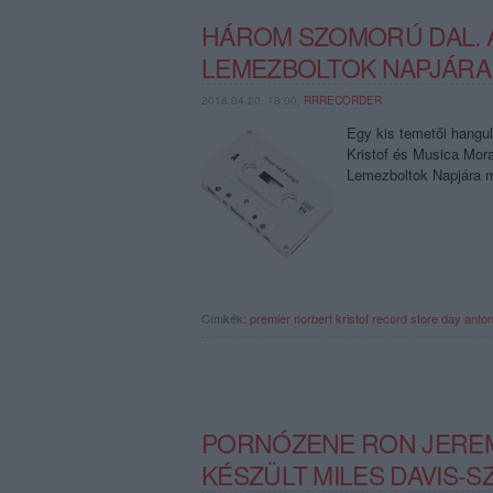
HÁROM SZOMORÚ DAL. A
LEMEZBOLTOK NAPJÁRA 
2018.04.20. 18:00,
RRRECORDER
Egy kis temetői hangul
Kristof és Musica Mora
Lemezboltok Napjára m
Címkék:
premier
norbert kristof
record store day
anto
PORNÓZENE RON JEREMY
KÉSZÜLT MILES DAVIS-SZ