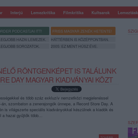
ar
Interjú
Lemezkritika
Filmkritika
Kultsarok
Lemeztásk
SZIG
RDER PODCASTJAI ITT!
FRISS MAGYAR ZENÉK HETENTE!
 LEGJOBB HAZAI LEMEZEK.
HÁTTÉRBEN IS KÖZÉPPONTBAN.
 LEGJOBB SOROZATOK.
2005: EZ MENT HÚSZ ÉVE.
NÉLŐ RÖNTGENKÉPET IS TALÁLUNK
RE DAY MAGYAR KIADVÁNYAI KÖZT
egességekkel és több száz exkluzív nemzetközi megjelenéssel
18-án, szombaton a zenerajongók ünnepe, a Record Store Day. A
én is világszerte speciális kiadványokkal készülnek a kiadók és
l a hazai gyűjtők több…
SZE
TOVÁBB →