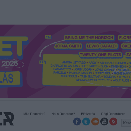
Mi a Recorder?
Hol a Recorder?
Előfizetés
Régi Recorderek