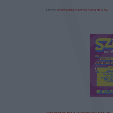
Címkék:
programajánló
lemezbolt
record store day