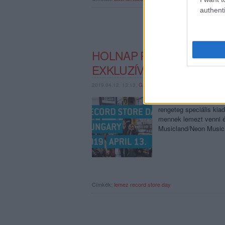
authenti
HOLNAP RECORD STORE
EXKLUZÍV KIADVÁNNYAL,
2019.04.12. 13:13,
GAINES
2019-ben április 13-á
rengeteg speciális kia
mennek lemezt venni é
Musicland/Neon Music
Címkék:
lemez
record store day