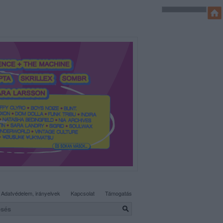
SÜTI BEÁLLÍTÁSOK MÓDOSÍTÁSA
Adatvédelem, irányelvek
Kapcsolat
Támogatás