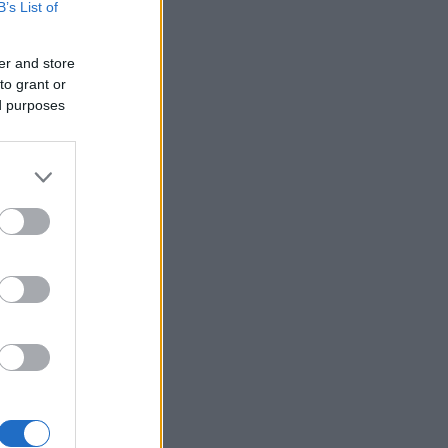
B’s List of
er and store
to grant or
ed purposes