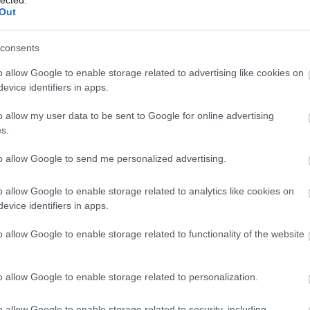
Out
TOVÁBB →
consents
o allow Google to enable storage related to advertising like cookies on
komment
evice identifiers in apps.
o allow my user data to be sent to Google for online advertising
RE DAY – VAGYIS AZ IDEI ELSŐ
s.
to allow Google to send me personalized advertising.
zött minden év áprilisában rendezik meg világszerte, tehát
o allow Google to enable storage related to analytics like cookies on
emezboltok Napját, idén azonban, mint oly sok minden mást, ezt
evice identifiers in apps.
oronavírus-járvány. Két dátummódosítást követően a nemzetközi
 felvonásban tervezik megtartani…
o allow Google to enable storage related to functionality of the website
o allow Google to enable storage related to personalization.
TOVÁBB →
o allow Google to enable storage related to security, including