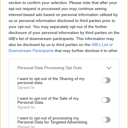
section to confirm your selection. Please note that after your
opt-out request is processed you may continue seeing
interest-based ads based on personal information utilized by
us or personal information disclosed to third parties prior to
your opt-out. You may separately opt-out of the further
disclosure of your personal information by third parties on the
IAB’s list of downstream participants. This information may
also be disclosed by us to third parties on the
IAB’s List of
Downstream Participants
that may further disclose it to other
third parties.
Please note that this website/app uses one or more Google
Főzd meg a zenészek specialitásait!
Personal Data Processing Opt Outs
services and may gather and store information including but
Gazsi Rap Show muszakája
not limited to your visit or usage behaviour. You may click to
I want to opt-out of the Sharing of my
personal data.
grant or deny consent to Google and its third-party tags to
rerecorder
•
2015. október 17.
Opted In
use your data for below specified purposes in below Google
consent section.
I want to opt-out of the Sale of my
Ismerjük őket a mikrofon, a hangszerek és a
Personal Data.
keverőpult mögül – most ismerkedjünk meg velük a
Opted In
konyhában! Hazai zenészek mutatják be legjobb
I want to opt-out of processing my
fogásaikat, nekünk nincs is más dolgunk, mint a
Personal Data for Targeted Advertising.
tűzhely mellé állni és elkészíteni az ételeket. A 35.
Opted In