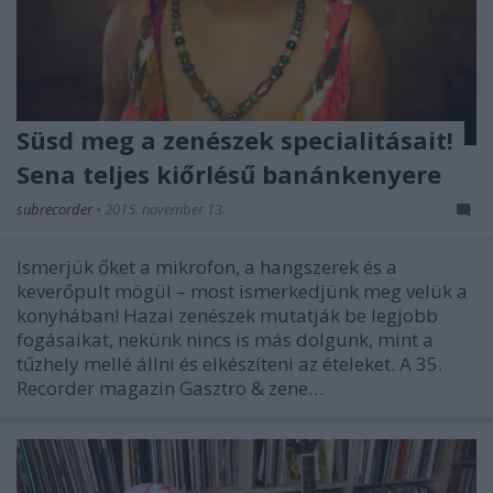
Süsd meg a zenészek specialitásait!
Sena teljes kiőrlésű banánkenyere
subrecorder
•
2015. november 13.
Ismerjük őket a mikrofon, a hangszerek és a
keverőpult mögül – most ismerkedjünk meg velük a
konyhában! Hazai zenészek mutatják be legjobb
fogásaikat, nekünk nincs is más dolgunk, mint a
tűzhely mellé állni és elkészíteni az ételeket. A 35.
Recorder magazin Gasztro & zene…