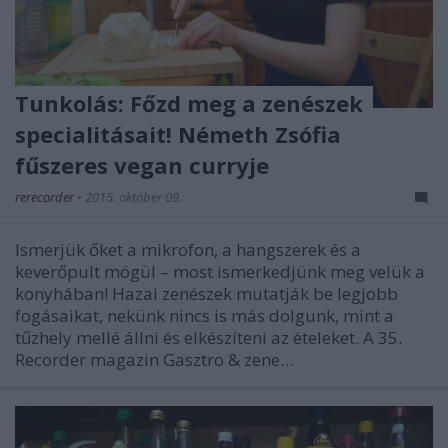
Tunkolás: Főzd meg a zenészek
specialitásait! Németh Zsófia
fűszeres vegan curryje
rerecorder
•
2015. október 09.
Ismerjük őket a mikrofon, a hangszerek és a
keverőpult mögül – most ismerkedjünk meg velük a
konyhában! Hazai zenészek mutatják be legjobb
fogásaikat, nekünk nincs is más dolgunk, mint a
tűzhely mellé állni és elkészíteni az ételeket. A 35.
Recorder magazin Gasztro & zene…