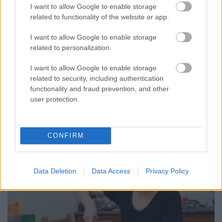
I want to allow Google to enable storage
rerecorder
•
2015. október 11.
related to functionality of the website or app.
Ismerjük őket a mikrofon, a hangszerek és a
I want to allow Google to enable storage
keverőpult mögül – most ismerkedjünk meg velük a
related to personalization.
konyhában! Hazai zenészek mutatják be legjobb
fogásaikat, nekünk nincs is más dolgunk, mint a
I want to allow Google to enable storage
tűzhely mellé állni és elkészíteni az ételeket. A 35.
related to security, including authentication
Recorder magazin Gasztro & zene…
functionality and fraud prevention, and other
user protection.
CONFIRM
Data Deletion
Data Access
Privacy Policy