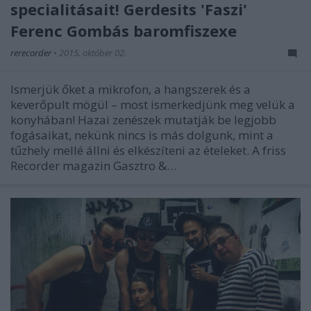
specialitásait! Gerdesits 'Faszi'
Ferenc Gombás baromfiszexe
rerecorder
•
2015. október 02.
Ismerjük őket a mikrofon, a hangszerek és a
keverőpult mögül – most ismerkedjünk meg velük a
konyhában! Hazai zenészek mutatják be legjobb
fogásaikat, nekünk nincs is más dolgunk, mint a
tűzhely mellé állni és elkészíteni az ételeket. A friss
Recorder magazin Gasztro &…