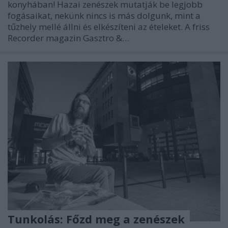
konyhában! Hazai zenészek mutatják be legjobb
fogásaikat, nekünk nincs is más dolgunk, mint a
tűzhely mellé állni és elkészíteni az ételeket. A friss
Recorder magazin Gasztro &…
Tunkolás: Főzd meg a zenészek