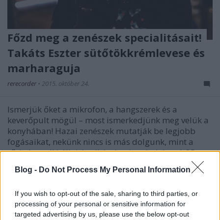
Főzd meg a zenészek specialitásait!
Takáts Eszter sütőtökkrémlevese és
marharaguja
rerecorder
•
2015. október 24.
Ismerjük őket a mikrofon, a hangszerek és a
keverőpult mögül – most ismerkedjünk meg velük a
konyhában! Hazai zenészek mutatják be legjobb
fogásaikat, nekünk nincs is más dolgunk, mint a
tűzhely mellé állni és elkészíteni az ételeket. A 35.
Recorder magazin Gasztro & zene…
Blog -
Do Not Process My Personal Information
If you wish to opt-out of the sale, sharing to third parties, or
processing of your personal or sensitive information for
targeted advertising by us, please use the below opt-out