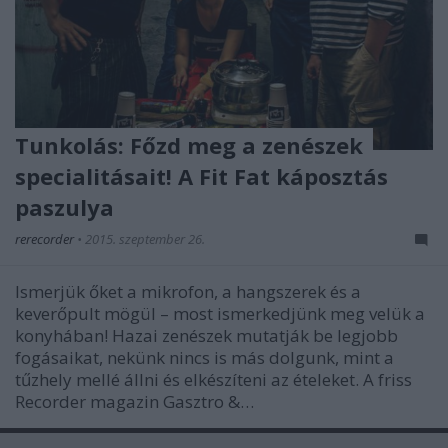
Tunkolás: Főzd meg a zenészek
specialitásait! A Fit Fat káposztás
paszulya
rerecorder
•
2015. szeptember 26.
Ismerjük őket a mikrofon, a hangszerek és a
keverőpult mögül – most ismerkedjünk meg velük a
konyhában! Hazai zenészek mutatják be legjobb
fogásaikat, nekünk nincs is más dolgunk, mint a
tűzhely mellé állni és elkészíteni az ételeket. A friss
Recorder magazin Gasztro &…