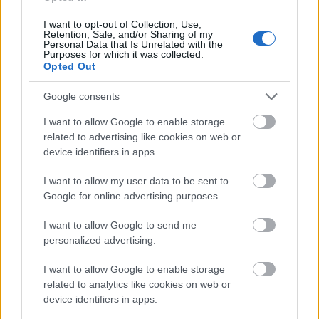
Recorder magazin Gasztro & zene…
I want to opt-out of Collection, Use,
Retention, Sale, and/or Sharing of my
Personal Data that Is Unrelated with the
Purposes for which it was collected.
Opted Out
Google consents
I want to allow Google to enable storage
related to advertising like cookies on web or
device identifiers in apps.
I want to allow my user data to be sent to
Google for online advertising purposes.
I want to allow Google to send me
personalized advertising.
Főzd meg a zenészek specialitásait!
I want to allow Google to enable storage
Trócsányi Gergő fogasfiléje tejszínes
related to analytics like cookies on web or
device identifiers in apps.
rókagombamártással