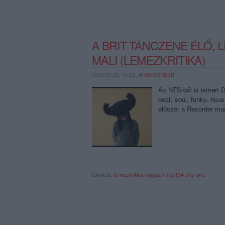
A BRIT TÁNCZENE ÉLŐ, 
MALI (LEMEZKRITIKA)
2026.05.25. 08:28,
RRRECORDER
Az NTS-ből is ismert D
beat, soul, funky, hou
először a Recorder ma
Címkék:
lemezkritika
magazin
rec134
shy one