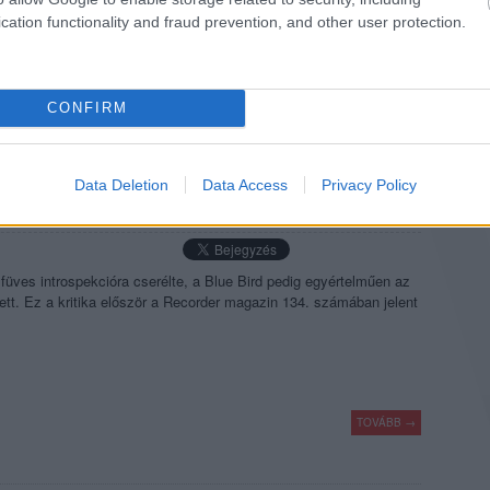
TOVÁBB →
cation functionality and fraud prevention, and other user protection.
moumneh
frédéric d. oberland
komment
CONFIRM
MA. ALEK LEE: BLUE BIRD
Data Deletion
Data Access
Privacy Policy
 füves introspekcióra cserélte, a Blue Bird pedig egyértelműen az
lett. Ez a kritika először a Recorder magazin 134. számában jelent
TOVÁBB →