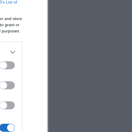
B’s List of
er and store
to grant or
ed purposes