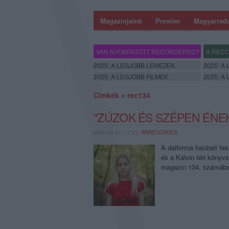
Magazinjaink
Premier
Magyarrad
VAN NYOMTATOTT RECORDERED?
A RECO
2025: A LEGJOBB LEMEZEK.
2025: A
2025: A LEGJOBB FILMEK.
2025: A
Címkék
»
rec134
"ZÚZOK ÉS SZÉPEN ÉNEK
2026.05.31. 17:21,
RRRECORDER
A dalforma határait fes
és a Kálvin téri könyvs
magazin 134. számába