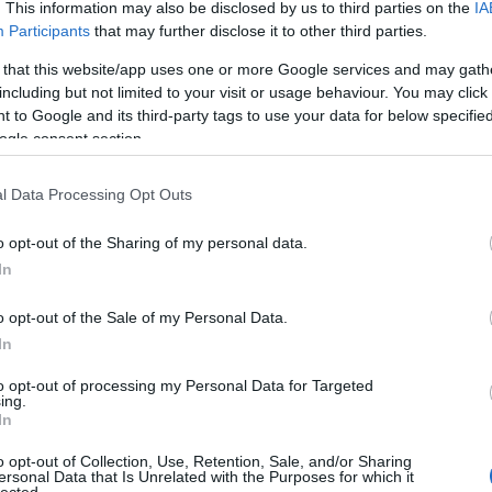
adrenalint – ipari zajból extatikus technoőrület lesz, méghozzá
. This information may also be disclosed by us to third parties on the
IA
 módon. Ez a kritika először a Recorder magazin 134. számában
Participants
that may further disclose it to other third parties.
 that this website/app uses one or more Google services and may gath
including but not limited to your visit or usage behaviour. You may click 
 to Google and its third-party tags to use your data for below specifi
TOVÁBB →
ogle consent section.
ls
rec134
l Data Processing Opt Outs
komment
o opt-out of the Sharing of my personal data.
In
AT NYOMÁBAN. MEITEI: AGATE
o opt-out of the Sale of my Personal Data.
In
to opt-out of processing my Personal Data for Targeted
gyszerűen felidézi Japán múltját, hanem belehelyezi a hallgatót
ing.
. Az AGATE a producer eddigi egyik legfontosabb korszakát
In
ties ambient, szétfoszló folkdallamok és ősi hangszerek találkoznak
sal, mintha egy régi…
o opt-out of Collection, Use, Retention, Sale, and/or Sharing
ersonal Data that Is Unrelated with the Purposes for which it
lected.