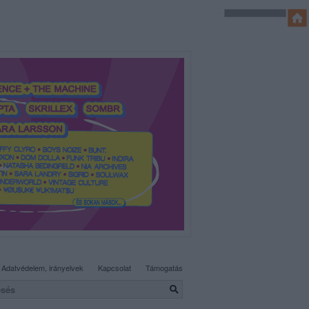
SÜTI BEÁLLÍTÁSOK MÓDOSÍTÁSA
Adatvédelem, irányelvek
Kapcsolat
Támogatás