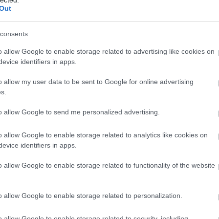
Out
TOVÁBB →
consents
o allow Google to enable storage related to advertising like cookies on
komment
evice identifiers in apps.
o allow my user data to be sent to Google for online advertising
K A KIFEJEZHETETLEN
s.
GHAZI MOUMNEH & FRÉDÉRIC D.
to allow Google to send me personalized advertising.
ليلة ظلماء ملعونة
o allow Google to enable storage related to analytics like cookies on
evice identifiers in apps.
k találkoznak pulzáló szintikkel – és aztán jön a legmeglepőbb
o allow Google to enable storage related to functionality of the website
pasztalt kritikusunk valaha hallott. A libanoni-kanadai Ghazi
 My Heart) és a francia Frédéric D. Oberland (Oiseaux-Tempête)
ak, hogyan reagáljanak a…
o allow Google to enable storage related to personalization.
o allow Google to enable storage related to security, including