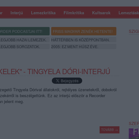
ar
Interjú
Lemezkritika
Filmkritika
Kultsarok
Lemeztásk
SZIG
RDER PODCASTJAI ITT!
FRISS MAGYAR ZENÉK HETENTE!
 LEGJOBB HAZAI LEMEZEK.
HÁTTÉRBEN IS KÖZÉPPONTBAN.
 LEGJOBB SOROZATOK.
2005: EZ MENT HÚSZ ÉVE.
ELEK" - TINGYELA DÓRI-INTERJÚ
zegető Tingyela Dórival állatokról, rejtélyes üzenetekről, dobokról
zekérről is beszélgettünk. Ez az interjú először a Recorder
n jelent meg.
SZE
TOVÁBB →