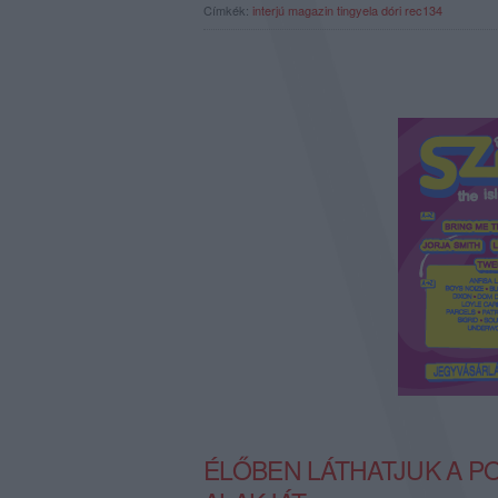
Címkék:
interjú
magazin
tingyela dóri
rec134
ÉLŐBEN LÁTHATJUK A 