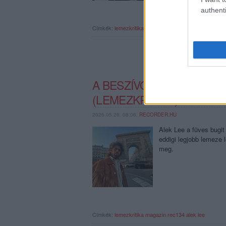
authenti
Címkék:
lemezkritika
magazin
rec134
radwan ghazi 
A BESZÍVOTTSÁG OPTIMU
(LEMEZKRITIKA)
2026.05.26. 08:06,
RECORDER.HU
Alek Lee a füves bugit
eddigi legjobb lemeze 
meg.
Címkék:
lemezkritika
magazin
rec134
alek lee