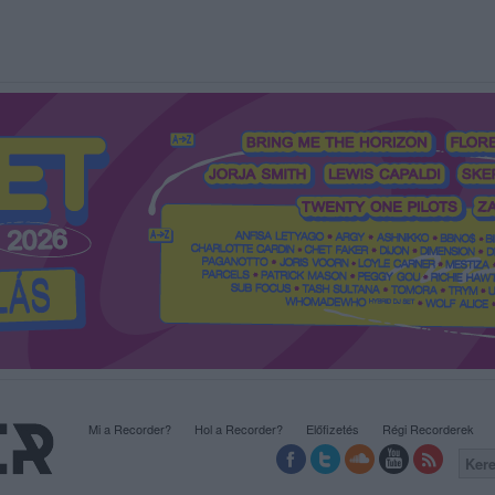
Mi a Recorder?
Hol a Recorder?
Előfizetés
Régi Recorderek