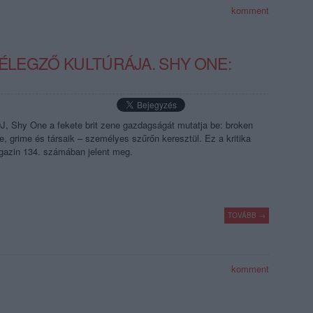
komment
LÉLEGZŐ KULTÚRÁJA. SHY ONE:
J, Shy One a fekete brit zene gazdagságát mutatja be: broken
se, grime és társaik – személyes szűrőn keresztül. Ez a kritika
gazin 134. számában jelent meg.
TOVÁBB →
komment