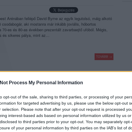
est Arénában fellépő David Byrne az egyik legutolsó, máig alkotó
 csodabogár, aki mostanra már inkább joviális, hóbortos
a 70-es és 80-as években prezentált zavarbaejtő ufóból. Mégis,
s és sikeres pálya, mint az…
TOVÁBB →
komment
Not Process My Personal Information
to opt-out of the sale, sharing to third parties, or processing of your per
ÖRÖM. NINE INCH NAILS & BOYS
formation for targeted advertising by us, please use the below opt-out s
 (LEMEZKRITIKA)
r selection. Please note that after your opt-out request is processed y
eing interest-based ads based on personal information utilized by us or
disclosed to third parties prior to your opt-out. You may separately opt-
frissíti fel Trent Reznor klasszikusait, mintha az egész életmű
losure of your personal information by third parties on the IAB’s list of