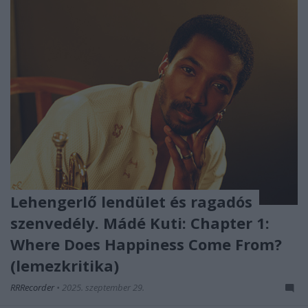
Lehengerlő lendület és ragadós
szenvedély. Mádé Kuti: Chapter 1:
Where Does Happiness Come From?
(lemezkritika)
RRRecorder
•
2025. szeptember 29.