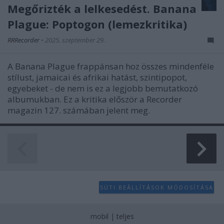
Megőrizték a lelkesedést. Banana
Plague: Poptogon (lemezkritika)
RRRecorder
•
2025. szeptember 29.
A Banana Plague frappánsan hoz összes mindenféle
stílust, jamaicai és afrikai hatást, szintipopot,
egyebeket - de nem is ez a legjobb bemutatkozó
albumukban. Ez a kritika először a Recorder
magazin 127. számában jelent meg.
SÜTI BEÁLLÍTÁSOK MÓDOSÍTÁSA
mobil
|
teljes