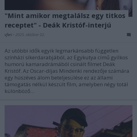
"Mint amikor megtalálsz egy titkos
receptet" - Deák Kristóf-interjú
vferi
•
2025. október 02.
Az utóbbi idők egyik legmarkánsabb független
színházi sikerdarabjából, az Egykutya című gyilkos
humorú kamaradrámából csinált filmet Deák
Kristóf. Az Oscar-díjas Mindenki rendezője számára
egy húszéves álom beteljesülése ez az állami
támogatás nélkül készült film, amelyben négy totál
különböző…