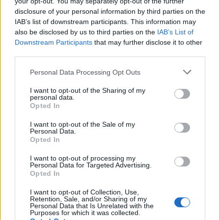
your opt-out. You may separately opt-out of the further
disclosure of your personal information by third parties on the
IAB’s list of downstream participants. This information may
also be disclosed by us to third parties on the
IAB’s List of
Downstream Participants
that may further disclose it to other
third parties.
Please note that this website/app uses one or more Google
Personal Data Processing Opt Outs
services and may gather and store information including but
not limited to your visit or usage behaviour. You may click to
I want to opt-out of the Sharing of my
personal data.
grant or deny consent to Google and its third-party tags to
Opted In
use your data for below specified purposes in below Google
consent section.
I want to opt-out of the Sale of my
Personal Data.
Gengszterkarizma és minimalizmus.
Opted In
A Clipse visszatéréséről
I want to opt-out of processing my
Personal Data for Targeted Advertising.
RRRecorder
•
2025. október 06.
Opted In
I want to opt-out of Collection, Use,
Tizenhat év után tért vissza a kultikus Clipse rapduó,
Retention, Sale, and/or Sharing of my
akikkel a Neptunes a legjobb formáját hozta a 2000-
Personal Data that Is Unrelated with the
Purposes for which it was collected.
es években. Pályakép ajtócsapkodástól