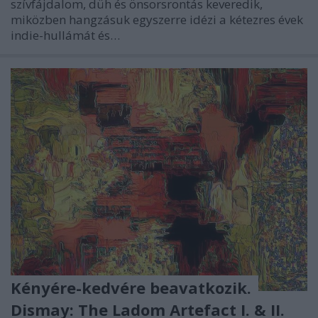
szívfájdalom, düh és önsorsrontás keveredik,
miközben hangzásuk egyszerre idézi a kétezres évek
indie-hullámát és…
Kényére-kedvére beavatkozik.
Dismay: The Ladom Artefact I. & II.