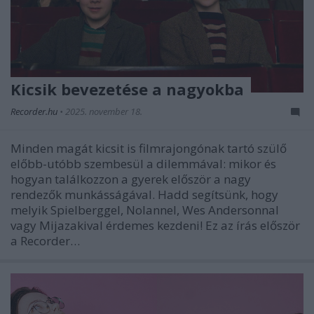
Kicsik bevezetése a nagyokba
Recorder.hu
•
2025. november 18.
Minden magát kicsit is filmrajongónak tartó szülő
előbb-utóbb szembesül a dilemmával: mikor és
hogyan találkozzon a gyerek először a nagy
rendezők munkásságával. Hadd segítsünk, hogy
melyik Spielberggel, Nolannel, Wes Andersonnal
vagy Mijazakival érdemes kezdeni! Ez az írás először
a Recorder…