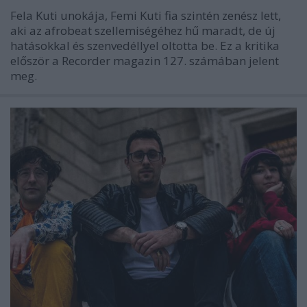
Fela Kuti unokája, Femi Kuti fia szintén zenész lett,
aki az afrobeat szellemiségéhez hű maradt, de új
hatásokkal és szenvedéllyel oltotta be. Ez a kritika
először a Recorder magazin 127. számában jelent
meg.