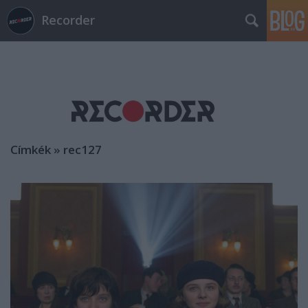
Recorder
Címkék
»
rec127