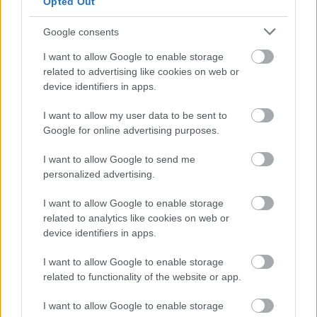
Opted Out
Csehszlovákiáig. Ez az írás először a Recorder
magazin 127. számában jelent meg.
Google consents
I want to allow Google to enable storage
related to advertising like cookies on web or
device identifiers in apps.
I want to allow my user data to be sent to
Google for online advertising purposes.
I want to allow Google to send me
personalized advertising.
I want to allow Google to enable storage
related to analytics like cookies on web or
device identifiers in apps.
I want to allow Google to enable storage
Miről írták a dalt? – kérdezik egy új
related to functionality of the website or app.
pályázat kiírói
I want to allow Google to enable storage