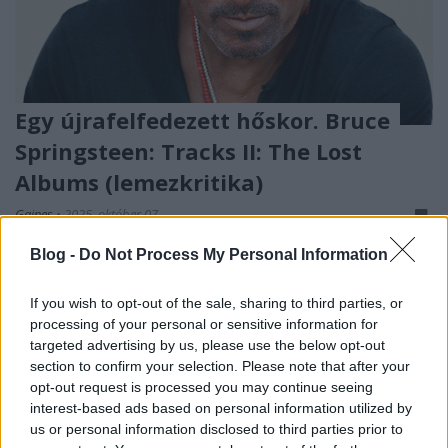
Egy újrafelfedezett hőskor. Bruce
Springsteen: Tracks II: The Lost
Albums (lemezkritika)
Gaines
•
2025. október 07.
Blog -
Do Not Process My Personal Information
Az amerikai stadionrock legkeményebben dolgozó
munkásemberét nem lehet azzal vádolni, hogy
If you wish to opt-out of the sale, sharing to third parties, or
fukarkodott volna a dalokkal az életműve során. Az
processing of your personal or sensitive information for
énekes-gitáros-dalszerző 21 sorlemezt adott ki több
targeted advertising by us, please use the below opt-out
mint öt évtizedes pályafutása alatt, nem beszélve a
section to confirm your selection. Please note that after your
temérdek koncertfelvételről és bootlegről. Ennek…
opt-out request is processed you may continue seeing
interest-based ads based on personal information utilized by
us or personal information disclosed to third parties prior to