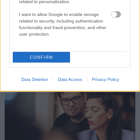
related to personalization.
trecorder
•
2025. október 05.
I want to allow Google to enable storage
Ki volt az a lány a Földvár felé vivő úton? Hogyan
related to security, including authentication
lehetett felnőni házakkal, városokkal, fáradt
functionality and fraud prevention, and other
villamosokkal és kőhidakkal? Mi történt, mielőtt az
user protection.
utolsó hang is szétfoszlott az elhagyott színpadon?
CONFIRM
Data Deletion
Data Access
Privacy Policy