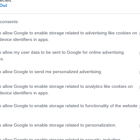
Out
TOVÁBB →
consents
o allow Google to enable storage related to advertising like cookies on
komment
evice identifiers in apps.
o allow my user data to be sent to Google for online advertising
EM TUD? TYLER, THE CREATOR:
s.
ITIKA)
to allow Google to send me personalized advertising.
tt lett, önvizsgálatot tart - de arra sajnos nem jön rá, hogy az
o allow Google to enable storage related to analytics like cookies on
lokat hanyagolnia kellene. Ez a kritika először a Recorder
evice identifiers in apps.
n jelent meg.
o allow Google to enable storage related to functionality of the website
o allow Google to enable storage related to personalization.
TOVÁBB →
o allow Google to enable storage related to security, including