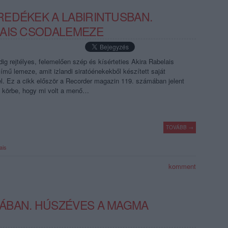
EDÉKEK A LABIRINTUSBAN.
LAIS CSODALEMEZE
g rejtélyes, felemelően szép és kísérteties Akira Rabelais
mű lemeze, amit izlandi siratóénekekből készített saját
el. Ez a cikk először a Recorder magazin 119. számában jelent
k körbe, hogy mi volt a menő…
TOVÁBB →
ais
komment
ÁBAN. HÚSZÉVES A MAGMA