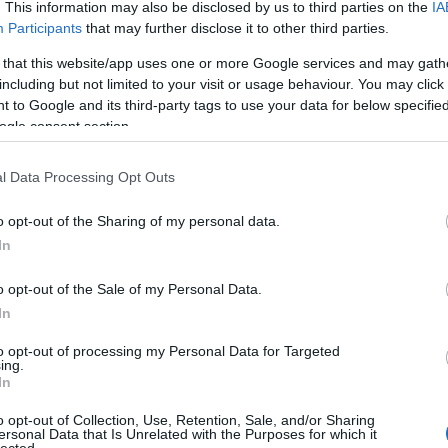
bilincselő, bátran kísérletező szólólemeze. Ez a kritika először a
. This information may also be disclosed by us to third parties on the
IA
 számában jelent meg.
Participants
that may further disclose it to other third parties.
 that this website/app uses one or more Google services and may gath
including but not limited to your visit or usage behaviour. You may click 
 to Google and its third-party tags to use your data for below specifi
TOVÁBB →
ogle consent section.
r lemezkritika
l Data Processing Opt Outs
komment
o opt-out of the Sharing of my personal data.
In
 TÁNC MESTERSÉGES
IBOU: HONEY (LEMEZKRITIKA)
o opt-out of the Sale of my Personal Data.
In
to opt-out of processing my Personal Data for Targeted
 Caribou-életmű legtáncosabb lemezén a vokálokba besegít a
ing.
cia. Mire elég ez? Ez a kritika először a Recorder magazin 119.
In
o opt-out of Collection, Use, Retention, Sale, and/or Sharing
ersonal Data that Is Unrelated with the Purposes for which it
lected.