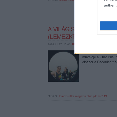
authenti
A VILÁG SZARSÁGAI. CH
(LEMEZKRITIKA)
2024.11.27. 15:46,
RRRECORDER
Egyértelműen noise roc
művelője a Chat Pile. 
először a Recorder ma
Címkék:
lemezkritika
magazin
chat pile
rec119