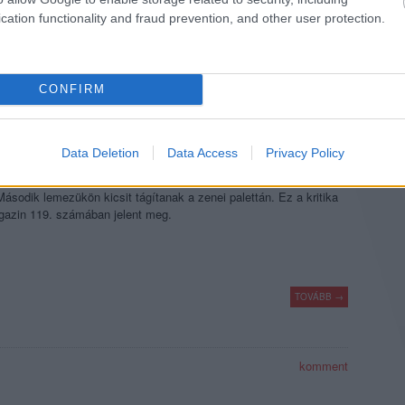
cation functionality and fraud prevention, and other user protection.
komment
CONFIRM
AT PILE: COOL WORLD
Data Deletion
Data Access
Privacy Policy
k-reneszánsz zajlik, és a műfaj egyik leginkább elismert új
Második lemezükön kicsit tágítanak a zenei palettán. Ez a kritika
gazin 119. számában jelent meg.
TOVÁBB →
komment