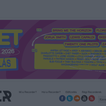
Mi a Recorder?
Hol a Recorder?
Előfizetés
Régi Recorderek