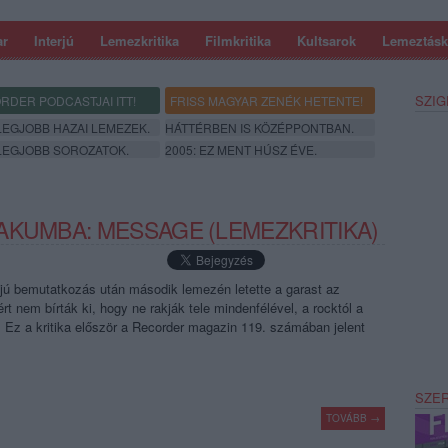
ar
Interjú
Lemezkritika
Filmkritika
Kultsarok
Lemeztásk
SZIG
RDER PODCASTJAI ITT!
FRISS MAGYAR ZENÉK HETENTE!
 LEGJOBB HAZAI LEMEZEK.
HÁTTÉRBEN IS KÖZÉPPONTBAN.
 LEGJOBB SOROZATOK.
2005: EZ MENT HÚSZ ÉVE.
AKUMBA: MESSAGE (LEMEZKRITIKA)
 bemutatkozás után második lemezén letette a garast az
ért nem bírták ki, hogy ne rakják tele mindenfélével, a rocktól a
g. Ez a kritika először a Recorder magazin 119. számában jelent
SZE
TOVÁBB →