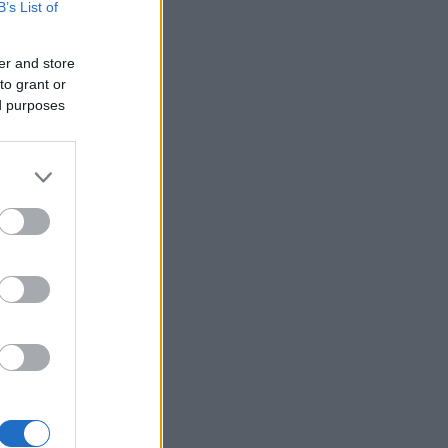
B’s List of
er and store
to grant or
ed purposes