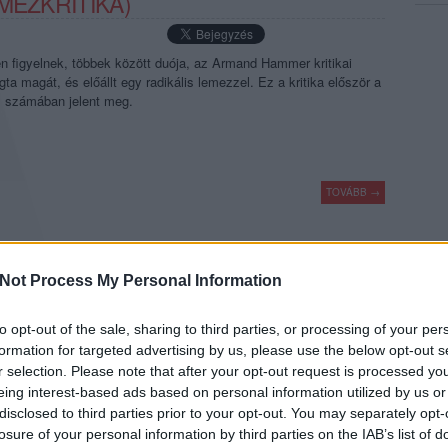
MEZKRITIKA)
n figyelnek, többek között duója, az Armand Hammer kritikai
ta magát, és előállt egy radikális lemezzel. Ez a kritika először a
 számában jelent meg.
TOVÁBB →
komment
Not Process My Personal Information
to opt-out of the sale, sharing to third parties, or processing of your per
K, SÓHAJTUNK." TÓTH KINGA:
formation for targeted advertising by us, please use the below opt-out s
RITIKA)
r selection. Please note that after your opt-out request is processed y
eing interest-based ads based on personal information utilized by us or
disclosed to third parties prior to your opt-out. You may separately opt-
klasszikus avantgárd, népdalok és kattogások - sokszorosan
losure of your personal information by third parties on the IAB’s list of