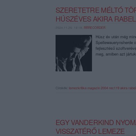
SZERETETRE MÉLTÓ TÖR
HÚSZÉVES AKIRA RABE
2024.11.25. 19:18,
RRRECORDER
Húsz év után még mindi
Spellewauerynsherde cí
fejlesztésű szoftverév
meg, amiben azt jártu
Címkék:
lemezkritika
magazin
2004
rec119
akira rabel
EGY VANDERKIND NYOM
VISSZATÉRŐ LEMEZE