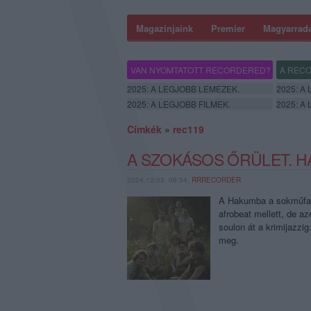
Magazinjaink
Premier
Magyarrad
VAN NYOMTATOTT RECORDERED?
A RECO
2025: A LEGJOBB LEMEZEK.
2025: A
2025: A LEGJOBB FILMEK.
2025: A
Címkék
»
rec119
A SZOKÁSOS ŐRÜLET. H
2024.12.03. 09:54,
RRRECORDER
A Hakumba a sokműfajú
afrobeat mellett, de az
soulon át a krimijazzi
meg.