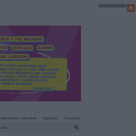
SÜTI BEÁLLÍTÁSOK MÓDOSÍTÁSA
Adatvédelem, irányelvek
Kapcsolat
Támogatás