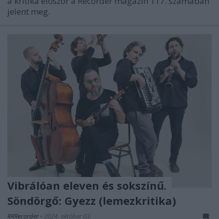
a kritika először a Recorder magazin 117. számában
jelent meg.
Vibrálóan eleven és sokszínű.
Söndörgő: Gyezz (lemezkritika)
RRRecorder
•
2024. október 03.