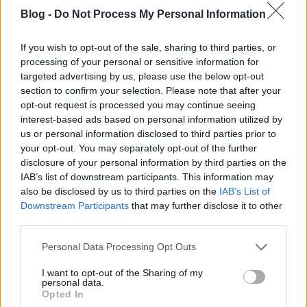
Blog -
Do Not Process My Personal Information
Megbabonázó egyszerűség és
lelkesítő afropop. The Zawose
If you wish to opt-out of the sale, sharing to third parties, or
processing of your personal or sensitive information for
Queens: Maisha (lemezkritika)
targeted advertising by us, please use the below opt-out
section to confirm your selection. Please note that after your
RRRecorder
•
2024. október 01.
opt-out request is processed you may continue seeing
interest-based ads based on personal information utilized by
A tanzániai gogo nép zenéjének legismertebb
us or personal information disclosed to third parties prior to
képviselője a Dr Hukwe Zawose volt. Ezt a zenekart
your opt-out. You may separately opt-out of the further
lánya és unokája, Pendo és Leah alapították, akik
disclosure of your personal information by third parties on the
saját szerzeményeiket játsszák. Ez a kritika először a
IAB’s list of downstream participants. This information may
Recorder magazin 117. számában jelent meg.
also be disclosed by us to third parties on the
IAB’s List of
Downstream Participants
that may further disclose it to other
third parties.
Please note that this website/app uses one or more Google
Personal Data Processing Opt Outs
services and may gather and store information including but
not limited to your visit or usage behaviour. You may click to
I want to opt-out of the Sharing of my
personal data.
grant or deny consent to Google and its third-party tags to
Opted In
use your data for below specified purposes in below Google