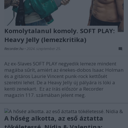
Komolytalanul komoly. SOFT PLAY:
Heavy Jelly (lemezkritika)
Recorder.hu
•
2024. szeptember 25.
Az ex-Slaves SOFT PLAY negyedik lemeze mindent
magába sűrít, amiért az énekes-dobos Isaac Holman
és a gitáros Laurie Vincent punk-rock kettősét
szeretni lehet. De a Heavy Jelly új pályára is löki a
kenti zenekart. Ez az írás először a Recorder
magazin 117. számában jelent meg.
A hőség alkotta, az eső áztatta
tökéletessé. Nídia & Valentina: