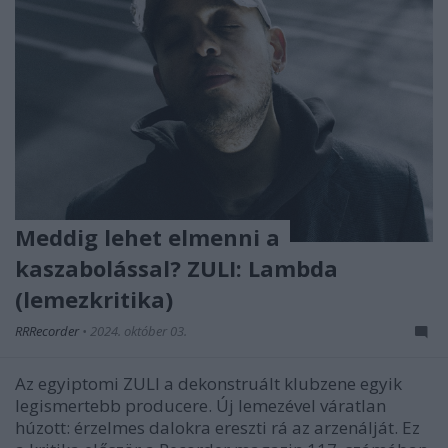
Meddig lehet elmenni a
kaszabolással? ZULI: Lambda
(lemezkritika)
RRRecorder
•
2024. október 03.
Az egyiptomi ZULI a dekonstruált klubzene egyik
legismertebb producere. Új lemezével váratlan
húzott: érzelmes dalokra ereszti rá az arzenálját. Ez