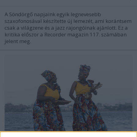
A Söndörgő napjaink egyik legnevesebb
szaxofonosával készítette új lemezét, ami korántsem
csak a világzene és a jazz rajongóinak ajánlott. Ez a
kritika előszor a Recorder magazin 117. számában
jelent meg.