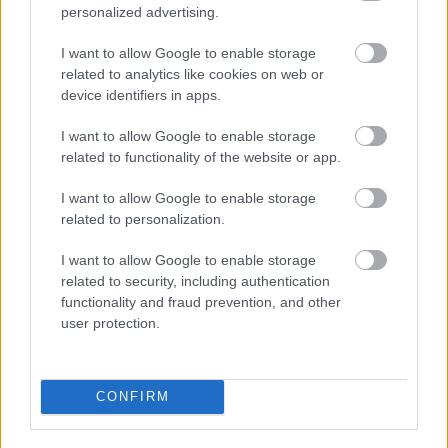
personalized advertising.
I want to allow Google to enable storage
related to analytics like cookies on web or
device identifiers in apps.
I want to allow Google to enable storage
related to functionality of the website or app.
I want to allow Google to enable storage
related to personalization.
I want to allow Google to enable storage
related to security, including authentication
"Ezt vagy lazán csináld, vagy ne
functionality and fraud prevention, and other
csináld" - Young Fly-interjú
user protection.
soostamas
•
2024. szeptember 29.
CONFIRM
Tavaly óta sorra hozza ki a slágereket Desh-sel és
Azahriah-val, az idei nyarat is ők uralták a Bakpakk