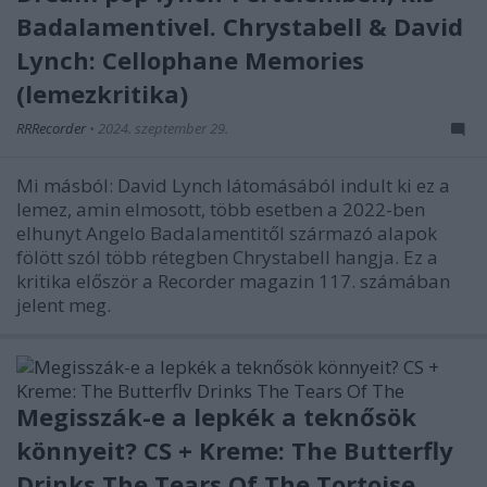
Badalamentivel. Chrystabell & David
Lynch: Cellophane Memories
(lemezkritika)
RRRecorder
•
2024. szeptember 29.
Mi másból: David Lynch látomásából indult ki ez a
lemez, amin elmosott, több esetben a 2022-ben
elhunyt Angelo Badalamentitől származó alapok
fölött szól több rétegben Chrystabell hangja. Ez a
kritika először a Recorder magazin 117. számában
jelent meg.
Megisszák-e a lepkék a teknősök
könnyeit? CS + Kreme: The Butterfly
Drinks The Tears Of The Tortoise