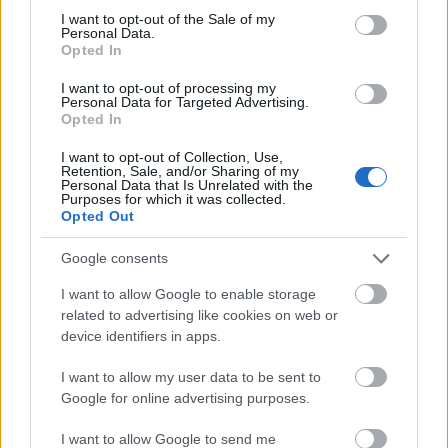
consent section.
I want to opt-out of the Sale of my
Personal Data.
Opted In
I want to opt-out of processing my
Personal Data for Targeted Advertising.
Opted In
I want to opt-out of Collection, Use,
Retention, Sale, and/or Sharing of my
A házimunka után is be lehet verni a
Personal Data that Is Unrelated with the
Purposes for which it was collected.
rendőrök pofáját
Opted Out
Recorder.hu
•
2024. október 01.
Google consents
I want to allow Google to enable storage
Kultsarok rovatunkban olyan kevésbé ismert
related to advertising like cookies on web or
filmekre hívjuk fel a figyelmet, amiket valószínűleg
device identifiers in apps.
amúgy nem jutna eszedbe megnézni. Ez a cikk
először a Recorder magazin 117. számában jelent
I want to allow my user data to be sent to
meg.
Google for online advertising purposes.
I want to allow Google to send me