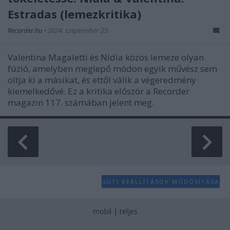
Estradas (lemezkritika)
Recorder.hu
•
2024. szeptember 25.
Valentina Magaletti és Nídia közös lemeze olyan
fúzió, amelyben meglepő módon egyik művész sem
oltja ki a másikat, és ettől válik a végeredmény
kiemelkedővé. Ez a kritika először a Recorder
magazin 117. számában jelent meg.
SÜTI BEÁLLÍTÁSOK MÓDOSÍTÁSA
mobil
|
teljes