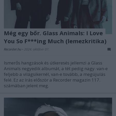
Még egy bőr. Glass Animals: I Love
You So F***ing Much (lemezkritika)
Recorder.hu
•
2024. október 07.
Ismerős hangzások és útkeresés jellemzi a Glass
Animals negyedik albumát, a tét pedig nagy: van-e
feljebb a világsikernél, van-e tovább, a megújulás
felé. Ez az írás először a Recorder magazin 117.
számában jelent meg.