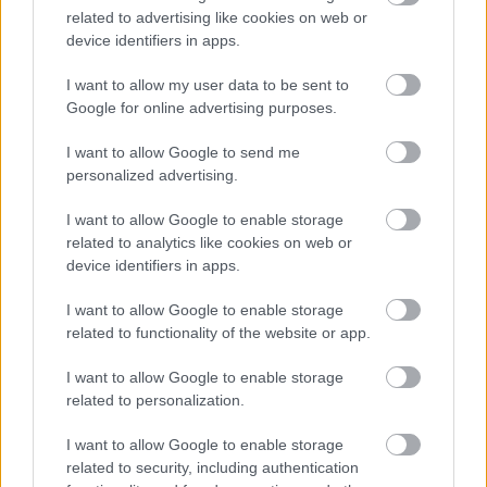
related to advertising like cookies on web or
device identifiers in apps.
I want to allow my user data to be sent to
Google for online advertising purposes.
I want to allow Google to send me
personalized advertising.
I want to allow Google to enable storage
related to analytics like cookies on web or
device identifiers in apps.
Monolitikus basszusok, gyomrot
I want to allow Google to enable storage
markoló brutalitás - The
related to functionality of the website or app.
Untouchables: Grassroots
I want to allow Google to enable storage
(lemezkritika)
related to personalization.
vferi
•
2022. január 30.
I want to allow Google to enable storage
related to security, including authentication