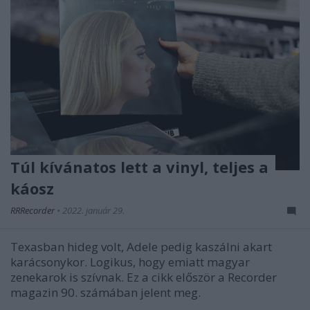
Túl kívánatos lett a vinyl, teljes a
káosz
RRRecorder
•
2022. január 29.
Texasban hideg volt, Adele pedig kaszálni akart
karácsonykor. Logikus, hogy emiatt magyar
zenekarok is szívnak. Ez a cikk először a Recorder
magazin 90. számában jelent meg.