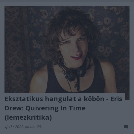
Eksztatikus hangulat a köbön - Eris
Drew: Quivering In Time
(lemezkritika)
vferi
•
2022. január 29.