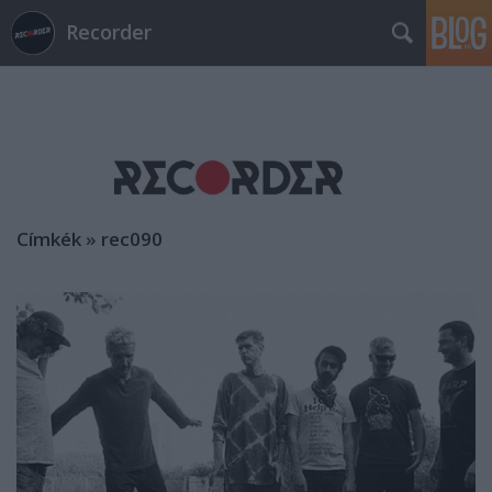
Recorder
Címkék
»
rec090