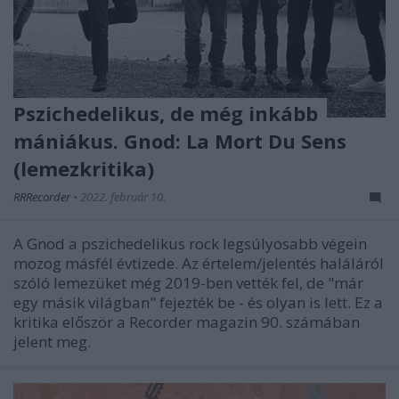
Pszichedelikus, de még inkább
mániákus. Gnod: La Mort Du Sens
(lemezkritika)
RRRecorder
•
2022. február 10.
A Gnod a pszichedelikus rock legsúlyosabb végein
mozog másfél évtizede. Az értelem/jelentés haláláról
szóló lemezüket még 2019-ben vették fel, de "már
egy másik világban" fejezték be - és olyan is lett. Ez a
kritika először a Recorder magazin 90. számában
jelent meg.