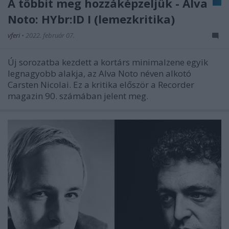
A többit meg hozzáképzeljük - Alva
Noto: HYbr:ID I (lemezkritika)
vferi
•
2022. február 07.
Új sorozatba kezdett a kortárs minimalzene egyik
legnagyobb alakja, az Alva Noto néven alkotó
Carsten Nicolai. Ez a kritika először a Recorder
magazin 90. számában jelent meg.