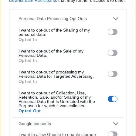
Downstream Participants
that may further disclose it to other
third parties.
Please note that this website/app uses one or more Google
Personal Data Processing Opt Outs
services and may gather and store information including but
not limited to your visit or usage behaviour. You may click to
I want to opt-out of the Sharing of my
personal data.
grant or deny consent to Google and its third-party tags to
Opted In
use your data for below specified purposes in below Google
consent section.
I want to opt-out of the Sale of my
Personal Data.
Érettségi előtt - Dívák (filmkritika)
Opted In
vferi
•
2022. február 03.
I want to opt-out of processing my
Personal Data for Targeted Advertising.
Opted In
„A téma az utcán hever”-mondást követve készítette
el diplomafilmjét Kőrösi Máté, három érettségi előtt
I want to opt-out of Collection, Use,
álló lányról, kiknek tökéletes sminkje mögött nehéz
Retention, Sale, and/or Sharing of my
Personal Data that Is Unrelated with the
élethelyzetek húzódnak meg. Ez a kritika először a
Purposes for which it was collected.
Recorder magazin 90. számában jelent meg.
Opted Out
Google consents
I want to allow Google to enable storage