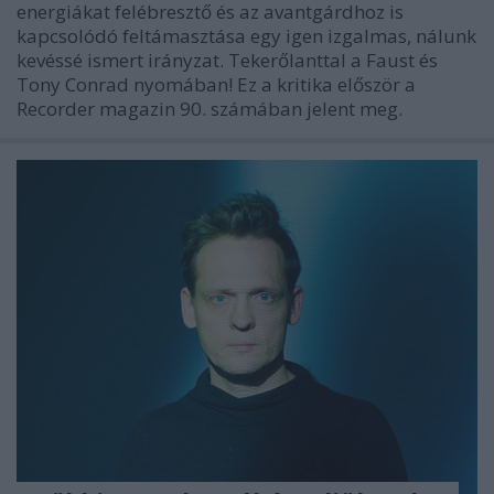
energiákat felébresztő és az avantgárdhoz is
kapcsolódó feltámasztása egy igen izgalmas, nálunk
kevéssé ismert irányzat. Tekerőlanttal a Faust és
Tony Conrad nyomában! Ez a kritika először a
Recorder magazin 90. számában jelent meg.