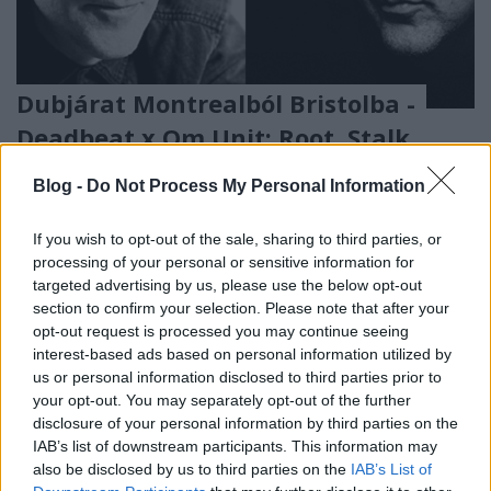
Dubjárat Montrealból Bristolba -
Deadbeat x Om Unit: Root, Stalk,
Leaf and Bloom (lemezkritika)
Blog -
Do Not Process My Personal Information
vferi
•
2022. február 03.
If you wish to opt-out of the sale, sharing to third parties, or
Megszokott, de jó zenék az irányzat két nagyjától. Ez
processing of your personal or sensitive information for
a kritika először a Recorder magazin 90. számában
targeted advertising by us, please use the below opt-out
section to confirm your selection. Please note that after your
jelent meg.
opt-out request is processed you may continue seeing
interest-based ads based on personal information utilized by
us or personal information disclosed to third parties prior to
your opt-out. You may separately opt-out of the further
disclosure of your personal information by third parties on the
IAB’s list of downstream participants. This information may
also be disclosed by us to third parties on the
IAB’s List of