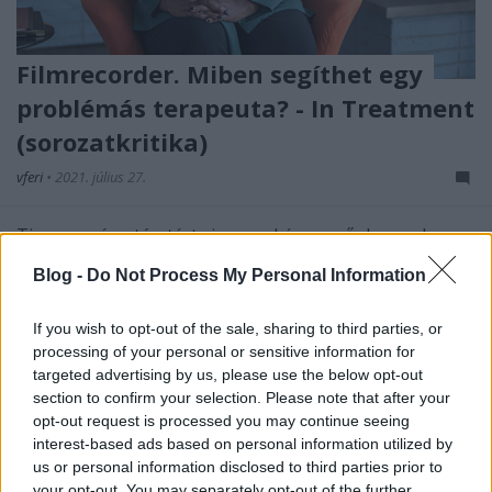
Filmrecorder. Miben segíthet egy
problémás terapeuta? - In Treatment
(sorozatkritika)
vferi
•
2021. július 27.
Tizenegy év után tért vissza a képernyőnkre az In
Treatment, ami a magyar közönség számára
Blog -
Do Not Process My Personal Information
leginkább a Mácsai Pál főszereplésével
készült magyar adaptációról (Terápia) ismeretes. Új
doki, új kliensek. Megmaradt az amerikai változat
If you wish to opt-out of the sale, sharing to third parties, or
processing of your personal or sensitive information for
régi varázsa? Ez a kritika először a Recorder magazin
targeted advertising by us, please use the below opt-out
85. számában…
section to confirm your selection. Please note that after your
opt-out request is processed you may continue seeing
interest-based ads based on personal information utilized by
us or personal information disclosed to third parties prior to
your opt-out. You may separately opt-out of the further