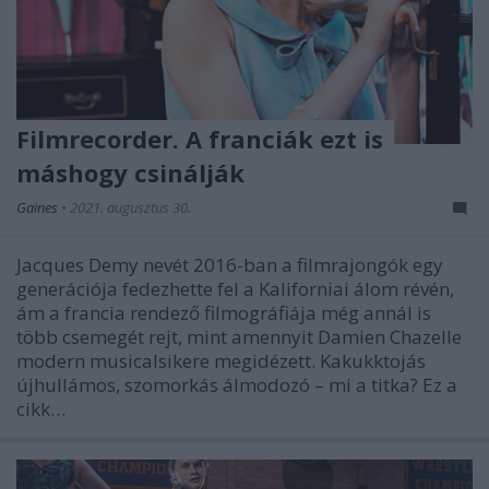
Filmrecorder. A franciák ezt is
máshogy csinálják
Gaines
•
2021. augusztus 30.
Jacques Demy nevét 2016-ban a filmrajongók egy
generációja fedezhette fel a Kaliforniai álom révén,
ám a francia rendező filmográfiája még annál is
több csemegét rejt, mint amennyit Damien Chazelle
modern musicalsikere megidézett. Kakukktojás
újhullámos, szomorkás álmodozó – mi a titka? Ez a
cikk…