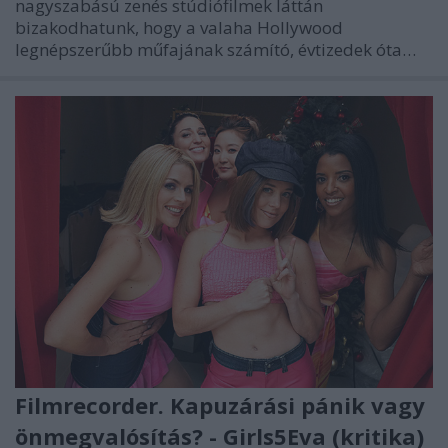
nagyszabású zenés stúdiófilmek láttán
bizakodhatunk, hogy a valaha Hollywood
legnépszerűbb műfajának számító, évtizedek óta…
Filmrecorder. Kapuzárási pánik vagy
önmegvalósítás? - Girls5Eva (kritika)