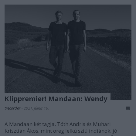
Klippremier! Mandaan: Wendy
trecorder
•
2021. július 16.
A Mandaan két tagja, Tóth Andris és Muhari
Krisztián Ákos, mint öreg lelkű sziú indiánok, jó