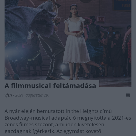
A filmmusical feltámadása
vferi
•
2021. augusztus 29.
A nyár elején bemutatott In the Heights című
Broadway-musical adaptáció megnyitotta a 2021-es
zenés filmes szezont, ami idén kivételesen
gazdagnak ígérkezik. Az egymást követő