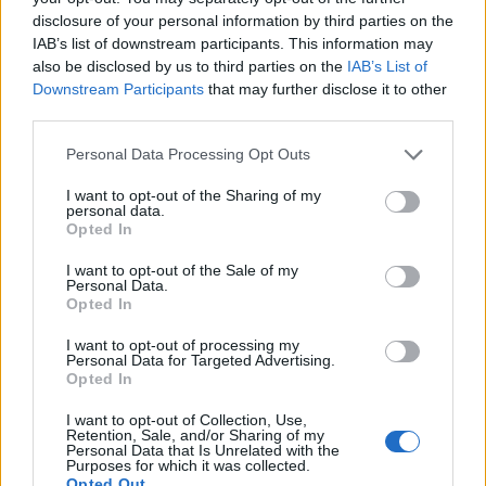
disclosure of your personal information by third parties on the
IAB’s list of downstream participants. This information may
also be disclosed by us to third parties on the
IAB’s List of
Downstream Participants
that may further disclose it to other
third parties.
Please note that this website/app uses one or more Google
Personal Data Processing Opt Outs
services and may gather and store information including but
not limited to your visit or usage behaviour. You may click to
I want to opt-out of the Sharing of my
personal data.
grant or deny consent to Google and its third-party tags to
Opted In
use your data for below specified purposes in below Google
consent section.
Filmrecorder. Az isteni Kate
I want to opt-out of the Sale of my
Personal Data.
Winslettel egy jól ismert recept is
Opted In
izgalmas - Easttowni rejtélyek
I want to opt-out of processing my
Personal Data for Targeted Advertising.
(kritika)
Opted In
vferi
•
2021. július 24.
I want to opt-out of Collection, Use,
Retention, Sale, and/or Sharing of my
Personal Data that Is Unrelated with the
Az HBO legújabb sikersorozata, ami minden héten a
Purposes for which it was collected.
Opted Out