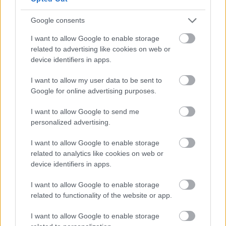
tévé képernyője elé tudta szegezni a nézőket,
igazából semmi újdonsággal nem szolgált, de az
Google consents
ismerős elemeket remekül hozta. Ez a kritika először
a Recorder magazin 85. számában jelent meg.
I want to allow Google to enable storage
related to advertising like cookies on web or
device identifiers in apps.
I want to allow my user data to be sent to
Google for online advertising purposes.
I want to allow Google to send me
personalized advertising.
I want to allow Google to enable storage
related to analytics like cookies on web or
device identifiers in apps.
I want to allow Google to enable storage
related to functionality of the website or app.
A hulahoppkarika körbeér - A 70-es
I want to allow Google to enable storage