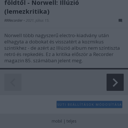
földtől - Norwell: Illúzió
(lemezkritika)
RRRecorder
•
2021. július 15.
Norwell több nagyszerű electro-kiadvány után
elhagyta a dobokat és visszatért a kozmikus
szintikhez - de azért az Illúzió album nem színtiszta
retró és repkedés. Ez a kritika először a Recorder
magazin 85. számában jelent meg.
SÜTI BEÁLLÍTÁSOK MÓDOSÍTÁSA
mobil
|
teljes