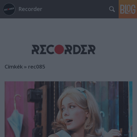
Recorder
Címkék
»
rec085