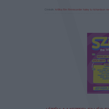
Címkék:
kritika
film
filmrecorder
haley lu richardson
re