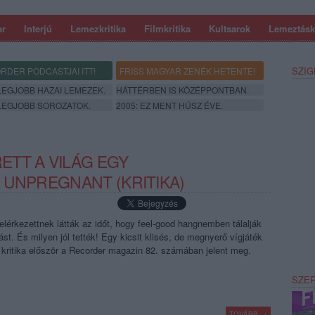
ar
Interjú
Lemezkritika
Filmkritika
Kultsarok
Lemeztásk
SZIG
RDER PODCASTJAI ITT!
FRISS MAGYAR ZENÉK HETENTE!
 LEGJOBB HAZAI LEMEZEK.
HÁTTÉRBEN IS KÖZÉPPONTBAN.
 LEGJOBB SOROZATOK.
2005: EZ MENT HÚSZ ÉVE.
TT A VILÁG EGY
 UNPREGNANT (KRITIKA)
elérkezettnek látták az időt, hogy feel-good hangnemben tálalják
ást. És milyen jól tették! Egy kicsit klisés, de megnyerő vígjáték
 kritika először a Recorder magazin 82. számában jelent meg.
SZE
TOVÁBB →