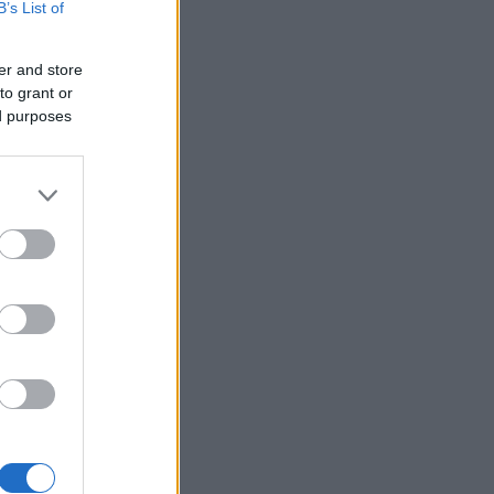
B’s List of
er and store
to grant or
ed purposes