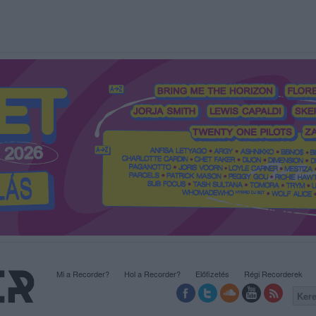
Mi a Recorder?
Hol a Recorder?
Előfizetés
Régi Recorderek