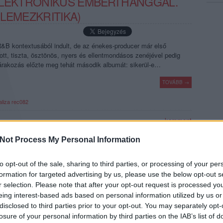
ELEKTRONIKUS EMBERI HANGGAL.
LEMEZKRITIKA)
 R&B kontextusából indult, de az énekes-producer már első
ott, tiszta, ösztönös, nyers és ellentmondásos zenéjével pedig
várakozás előzte meg tehát második albumát: sikerül-e…
TOVÁBB →
liza
rec082
komment
Not Process My Personal Information
ISZTASÁG - MAKAY ANNA (MA'AM)
to opt-out of the sale, sharing to third parties, or processing of your per
NS ÚJ LEMEZÉT.
formation for targeted advertising by us, please use the below opt-out s
r selection. Please note that after your opt-out request is processed y
eing interest-based ads based on personal information utilized by us or
s cím nélküli első lemezén sikerrel ötvözte az éteri dallamokat
disclosed to third parties prior to your opt-out. You may separately opt-
nóval és dubbal, az újságírók pedig hamar kikiáltották őt az új
losure of your personal information by third parties on the IAB’s list of
ak. A folytatás (Inner Song) kritikájára ezért mi is egy hozzá(juk)