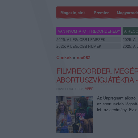
Magazinjaink
Premier
Magyarrad
VAN NYOMTATOTT RECORDERED?
A RECO
2025: A LEGJOBB LEMEZEK.
2025: A
2025: A LEGJOBB FILMEK.
2025: A
Címkék
»
rec082
FILMRECORDER. MEGÉRE
ABORTUSZVÍGJÁTÉKRA -
2020.11.03. 10:22,
VFERI
Az Unpregnant alkotói 
az abortuszfelvilágosít
lett az eredmény. Ez a