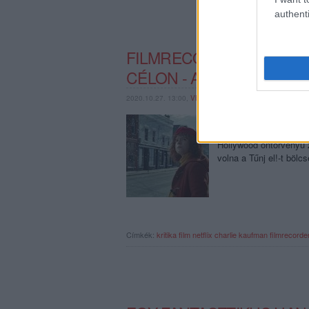
authenti
FILMRECORDER. A MIZA
CÉLON - A BEFEJEZÉSE
2020.10.27. 13:00,
VFERI
Egy fiatal pár megláto
megmagyarázhatatlan, s
Hollywood öntörvényű z
volna a Tűnj el!-t böl
Címkék:
kritika
film
netflix
charlie kaufman
filmrecorde