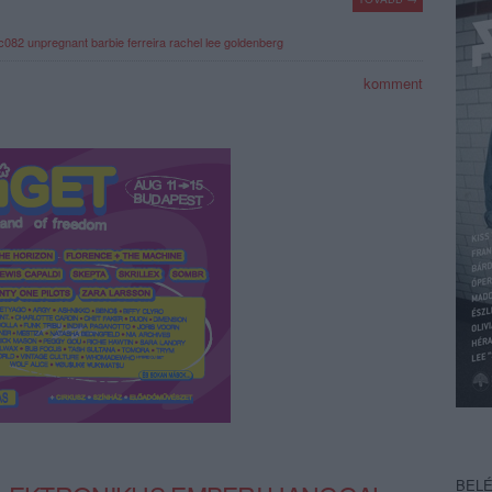
c082
unpregnant
barbie ferreira
rachel lee goldenberg
komment
BEL