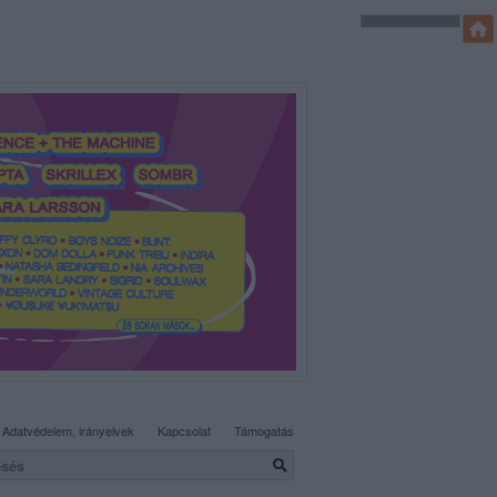
SÜTI BEÁLLÍTÁSOK MÓDOSÍTÁSA
Adatvédelem, irányelvek
Kapcsolat
Támogatás