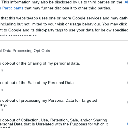
. This information may also be disclosed by us to third parties on the
IA
konstruált…
Participants
that may further disclose it to other third parties.
 that this website/app uses one or more Google services and may gath
including but not limited to your visit or usage behaviour. You may click 
TOVÁBB →
 to Google and its third-party tags to use your data for below specifi
ogle consent section.
no
elektronika
profül
kelly lee owens
maam
rec082
komment
l Data Processing Opt Outs
o opt-out of the Sharing of my personal data.
GÓK GERENDÁJA ÉLVEZI A NŐK
In
o opt-out of the Sale of my Personal Data.
In
olyan kevésbé ismert filmekre hívjuk fel a figyelmet, amiket
m jutna eszedbe megnézni. Ez a cikk először a Recorder
to opt-out of processing my Personal Data for Targeted
 jelent meg.
ing.
In
o opt-out of Collection, Use, Retention, Sale, and/or Sharing
ersonal Data that Is Unrelated with the Purposes for which it
lected.