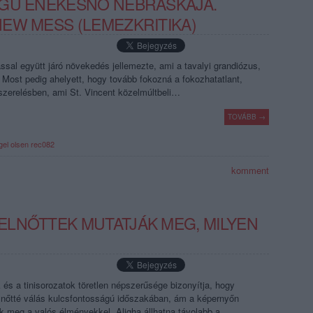
NGÚ ÉNEKESNŐ NEBRASKÁJA.
EW MESS (LEMEZKRITIKA)
ással együtt járó növekedés jellemezte, ami a tavalyi grandiózus,
 Most pedig ahelyett, hogy tovább fokozná a fokozhatatlant,
szerelésben, ami St. Vincent közelmúltbeli…
TOVÁBB →
gel olsen
rec082
komment
LNŐTTEK MUTATJÁK MEG, MILYEN
 és a tinisorozatok töretlen népszerűsége bizonyítja, hogy
elnőtté válás kulcsfontosságú időszakában, ám a képernyőn
ek meg a valós élményekkel. Aligha állhatna távolabb a