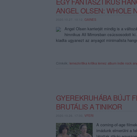
EGY FANTASZTIKUS HA
ANGEL OLSEN: WHOLE N
2020.10.27. 10:12,
GAINES
Angel Olsen karrierjét mindig is a változ
himnikus All Mirrorsban csúcsosodott ki.
kiadta ugyanezt az anyagot minimalista hang
Címkék:
lemezkritika
kritika
lemez
album
indie rock
an
GYEREKRUHÁBA BÚJT FE
BRUTÁLIS A TINIKOR
2020.10.26. 17:00,
VFERI
A coming-of-age filmek
imádunk elmerülni a f
látottak ritkán egyezn