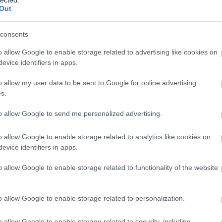
TOVÁBB →
Out
uvo tulio
dal a tűzpiros virágról
consents
komment
o allow Google to enable storage related to advertising like cookies on
evice identifiers in apps.
TÉRÉST! ALAN BRAUFMAN: THE
o allow my user data to be sent to Google for online advertising
ZKRITIKA)
s.
to allow Google to send me personalized advertising.
k-i loft jazz színterének egyik fontos alakja, aki együtt játszott
e-vel, Carla Bey-jel és David Lee-vel is, egészen pár évvel
o allow Google to enable storage related to analytics like cookies on
ismerték a nevét, ki ő? Igen, Alan Braufman, aki 69 évesen tért
evice identifiers in apps.
év egyik legjobb…
o allow Google to enable storage related to functionality of the website
TOVÁBB →
o allow Google to enable storage related to personalization.
z
rec082
alan braufman
o allow Google to enable storage related to security, including